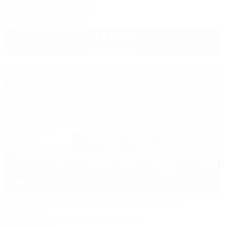
Акция "Выгодный сезон"
8 (800) 301-17-82
17 800
руб.
от
2 взр. в августе
1 / 23
Aurum Family Resort&Spa
Отель&SPA
Анапа, Благовещенская, Прибрежная, 27