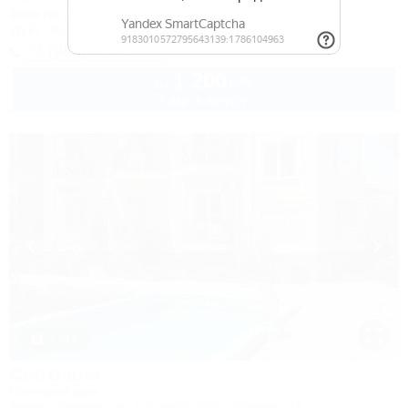
350м до моря
1,2км до центра
Wi-Fi
Кондиционер
+7 (988) 319-25-07
1 200
руб.
от
1 взр. в августе
1 / 43
Светлана
Гостевой дом
Анапа, Джемете, пр. Гостевой, 34/ул. Видная, 42