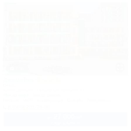
1 / 31
Джамайка
Отель
Анапа, Джемете, Пионерский проспект, 47
70м до моря
5км до центра
Питание
Wi-Fi
Кондиционер
Бассейн
Автостоянка
8 (800) 201-76-36
27 000
руб.
от
2 взр. в августе