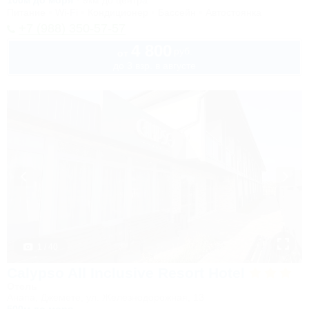
100м до моря
9км до центра
Питание
Wi-Fi
Кондиционер
Бассейн
Автостоянка
+7 (988) 350-57-57
4 800
руб.
от
до 3 взр. в августе
1 / 40
Calypso All Inclusive Resort Hotel
Отель
Анапа, Джемете, ул. Железнодорожная, 13