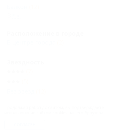
Балкон
(12)
Еще
Расположение в городе
В центре города
(2)
Звездность
(7)
(5)
Без звезд
(12)
Продолжая работу с сайтом, вы подтверждаете
Бронирование с подтверждением от
использование сайтом cookies вашего браузера.
отеля
(18)
СОГЛАСЕН
Бронирование только по телефону
(24)