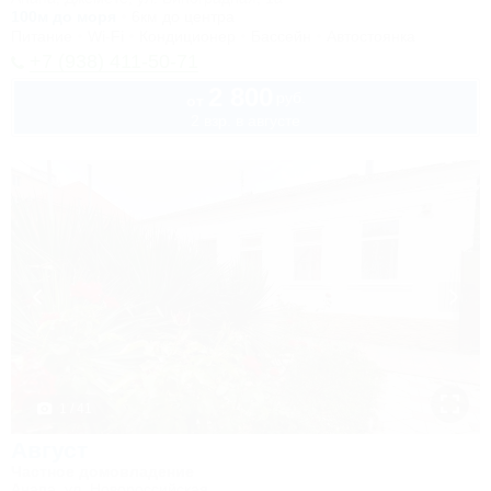
100м до моря
6км до центра
Питание
Wi-Fi
Кондиционер
Бассейн
Автостоянка
+7 (938) 411-50-71
2 800
руб.
от
2 взр. в августе
1 / 41
Август
Частное домовладение
Анапа, ул. Новороссийская