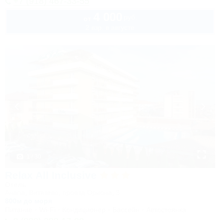
+7 (918) 467-33-55
4 000
руб.
от
2 взр. в августе
1 / 30
Relax All Inclusive
Отель
Анапа, Витязево, проезд Ориона, 3
800м до моря
Питание
Wi-Fi
Кондиционер
Бассейн
Автостоянка