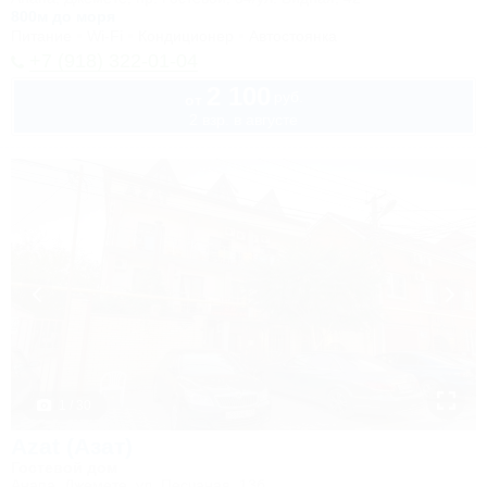
800м до моря
Питание
Wi-Fi
Кондиционер
Автостоянка
+7 (918) 322-01-04
2 100
руб.
от
2 взр. в августе
1 / 30
Azat (Азат)
Гостевой дом
Анапа, Джемете, ул. Песчаная, 13б