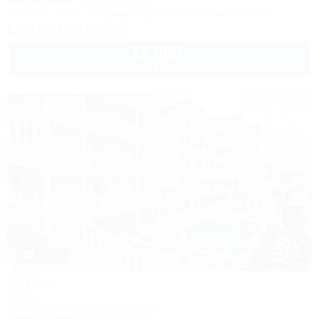
50м до моря
715м до центра
Питание
Wi-Fi
Кондиционер
Бассейн
Автостоянка
+7 (86133) 3-22-11
12 000
руб.
от
1 взр. в августе
1 / 41
Аттика
Отель
Анапа, Витязево, ул. Знойная, 9