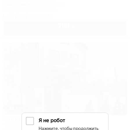
200м до моря
400м до центра
Кондиционер
Автостоянка
+7 (918) 125-66-45
700
руб.
от
1 взр. в августе
1 / 28
Частный дом на Кирова 30
Частный дом
Анапа, ул. Кирова, 30