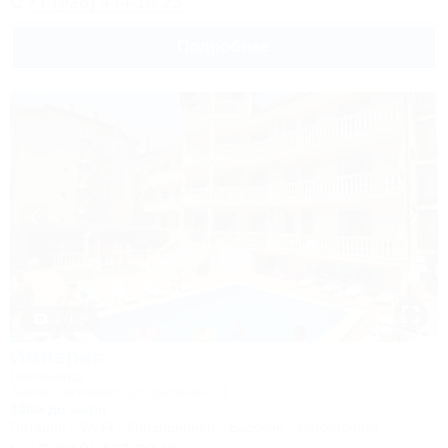
+7 (928) 444-10-23
Подробнее
1 / 62
Империя
Гостиница
Анапа, Витязево, ул. Знойная, 11
100м до моря
Питание
Wi-Fi
Кондиционер
Бассейн
Автостоянка