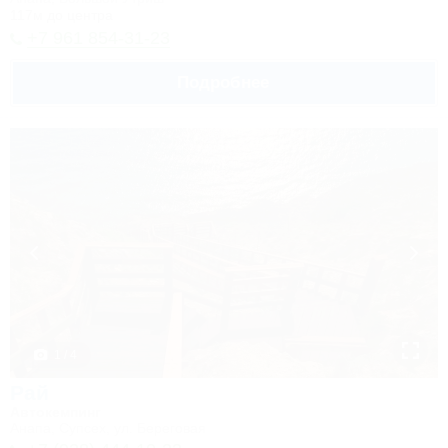
117м до центра
+7 961 854-31-23
Подробнее
1 / 4
Рай
Автокемпинг
Анапа, Супсех, ул. Береговая