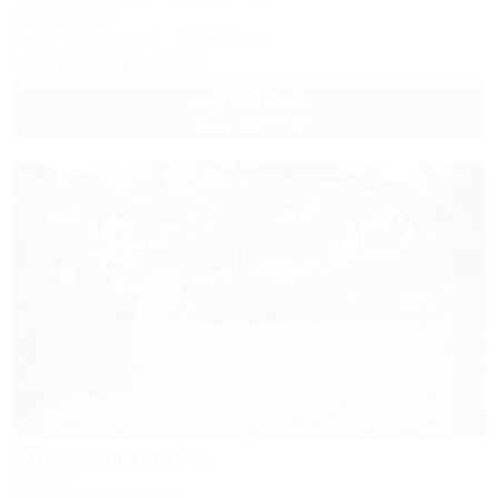
6км до центра
Wi-Fi
Кондиционер
Автостоянка
+7 (86133) 3-33-85
2 300
руб.
от
2 взр. в августе
Утришская волна
Кемпинг
Анапа, Большой Утриш