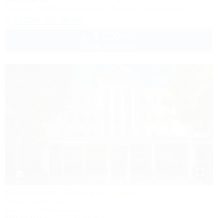
50м до моря
Питание
Wi-Fi
Кондиционер
Бассейн
Автостоянка
8 (800) 201-55-58
4 200
руб.
от
2 взр. в августе
1 / 37
Старинная Анапа
Санаторий & Спа
Анапа, ул. Набережная, 2