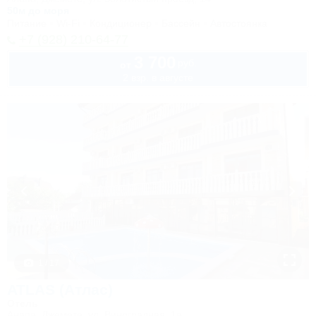
50м до моря
Питание
Wi-Fi
Кондиционер
Бассейн
Автостоянка
+7 (928) 210-64-77
3 700
руб.
от
2 взр. в августе
1 / 17
ATLAS (Атлас)
Отель
Анапа, Джемете, ул. Виноградная, 1а