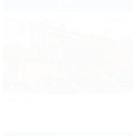
2 100
руб.
от
2 взр. в августе
1 / 30
Azat (Азат)
Гостевой дом
Анапа, Джемете, ул. Песчаная, 13б
6км до центра
Wi-Fi
Кондиционер
Автостоянка
+7 (86133) 3-33-85