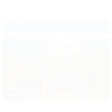
Кемпинг
Анапа, Большой Утриш
117м до центра
+7 961 854-31-23
Подробнее
1 / 4
Рай
Автокемпинг