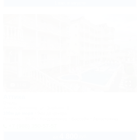
1 взр. в августе
1 / 41
Аттика
Отель
Анапа, Витязево, ул. Знойная, 9
100м до моря
9км до центра
Питание
Wi-Fi
Кондиционер
Бассейн
Автостоянка
+7 (988) 350-57-57
4 800
руб.
от