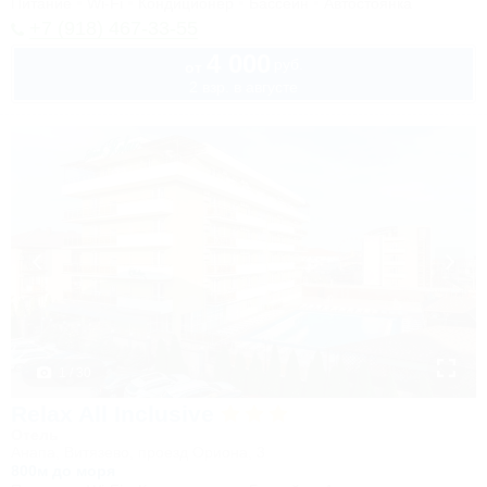
Питание
Wi-Fi
Кондиционер
Бассейн
Автостоянка
+7 (918) 467-33-55
4 000
руб.
от
2 взр. в августе
1 / 30
Relax All Inclusive
Отель
Анапа, Витязево, проезд Ориона, 3
800м до моря