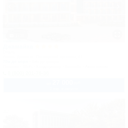
1 / 31
Джамайка
Отель
Анапа, Джемете, Пионерский проспект, 47
70м до моря
5км до центра
Питание
Wi-Fi
Кондиционер
Бассейн
Автостоянка
8 (800) 201-76-36
27 000
руб.
от
2 взр. в августе