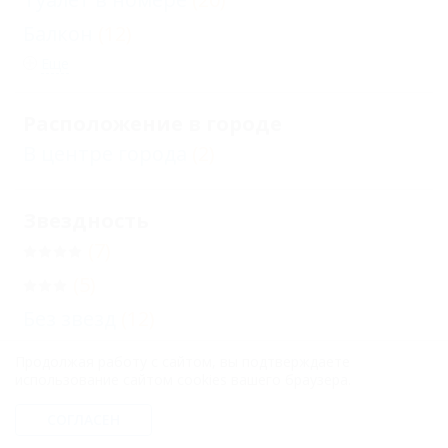
Балкон
(12)
Еще
Расположение в городе
В центре города
(2)
Звездность
(7)
(5)
Без звезд
(12)
Продолжая работу с сайтом, вы подтверждаете
использование сайтом cookies вашего браузера.
Бронирование с подтверждением от
отеля
(18)
СОГЛАСЕН