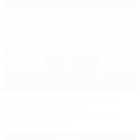
1 / 23
Aurum Family Resort&Spa
Отель&SPA
Анапа, Благовещенская, Прибрежная, 27
100м до моря
Питание
Wi-Fi
Кондиционер
Бассейн
Автостоянка
+7 (86133) 9-79-93
Подробнее