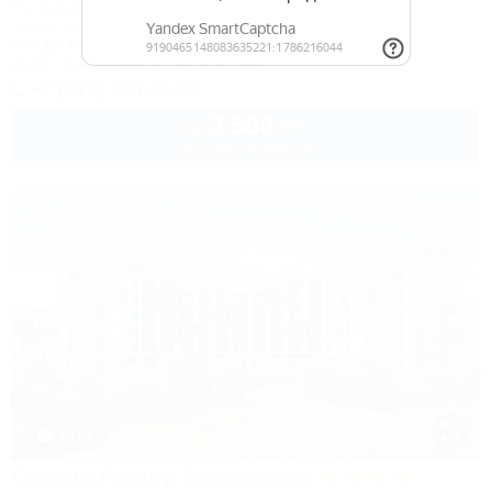
Гостевой дом
Анапа, Джемете, ул. Морская, 18
50м до моря
Wi-Fi
Кондиционер
Автостоянка
+7 (918) 434-33-56
3 500
руб.
от
до 3 взр. в августе
1 / 93
Corudo Family Resort&Spa