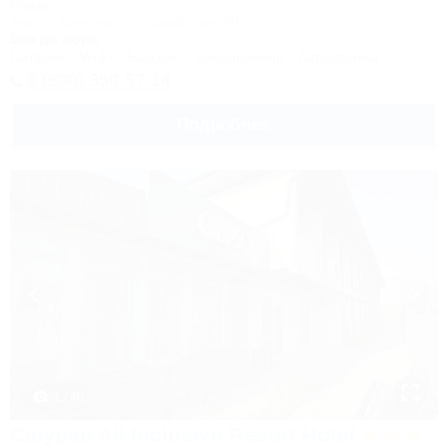
Отель
Анапа, Витязево, ул. Скифская, 20
50м до моря
Питание
Wi-Fi
Бассейн
Кондиционер
Автостоянка
8 (800) 350-57-14
Подробнее
1 / 40
Calypso All Inclusive Resort Hotel