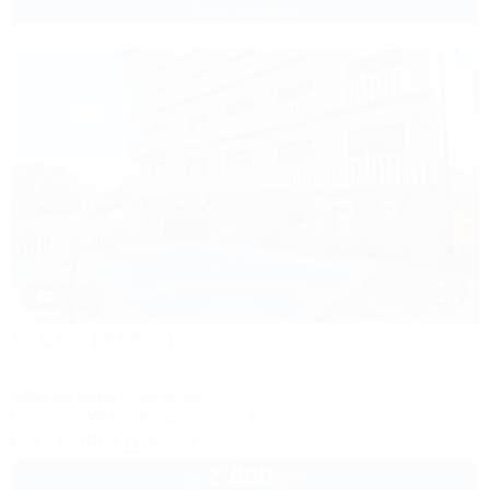
2 взр. в августе
1 / 17
ATLAS (Атлас)
Отель
Анапа, Джемете, ул. Виноградная, 1а
100м до моря
6км до центра
Питание
Wi-Fi
Кондиционер
Бассейн
Автостоянка
+7 (938) 411-50-71
2 800
руб.
от