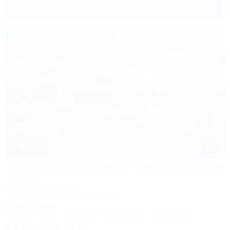
2 300
руб.
от
2 взр. в августе
1 / 28
Амфора Resort&Beach Hotel All inclusive
Частный мини-отель
Анапа, Витязево, ул. Горького, 27
1,0км до моря
Питание
Wi-Fi
Бассейн
Кондиционер
Автостоянка
8 (800) 302-16-30