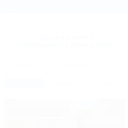
Фильтры и сортировка
Главная
СОЧИ
АНАПА
ГЕЛЕНДЖИК
ТУАПСЕ
ЕЙСК
К
Регистрация
Отдых в Анапе с
Вход
зонтиками на пляже 2026
Дата заезда
Дата выезда
Список
На карте
Отзывы