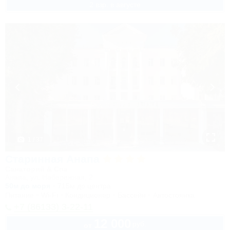
2 взр. в августе
1 / 37
Старинная Анапа
Санаторий & Спа
Анапа, ул. Набережная, 2
50м до моря
715м до центра
Питание
Wi-Fi
Кондиционер
Бассейн
Автостоянка
+7 (86133) 3-22-11
12 000
руб.
от