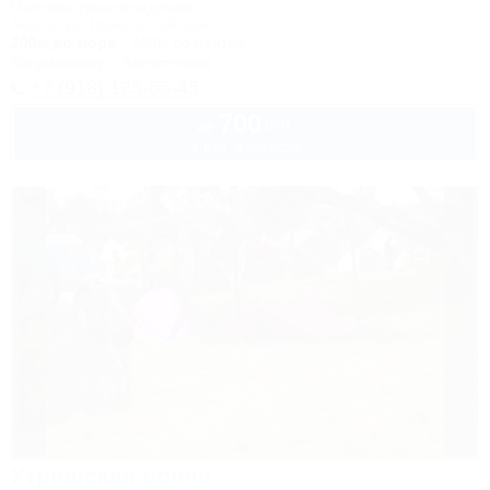
Частное домовладение
Анапа, ул. Новороссийская
200м до моря
400м до центра
Кондиционер
Автостоянка
+7 (918) 125-66-45
700
руб.
от
1 взр. в августе
Утришская волна