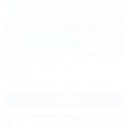
1 / 50
Alfa Summer
Отель
Анапа, Джемете, Пионерский проспект, 257С
50м до моря
Питание
Wi-Fi
Кондиционер
Бассейн
Автостоянка
8 (800) 201-55-58
4 200
руб.
от
2 взр. в августе