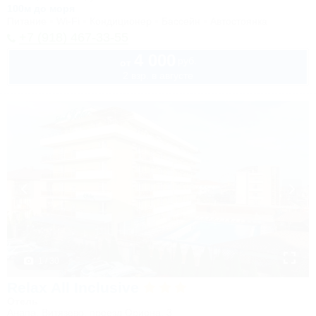
100м до моря
Питание
Wi-Fi
Кондиционер
Бассейн
Автостоянка
+7 (918) 467-33-55
4 000
руб.
от
2 взр. в августе
1 / 30
Relax All Inclusive
Отель
Анапа, Витязево, проезд Ориона, 3