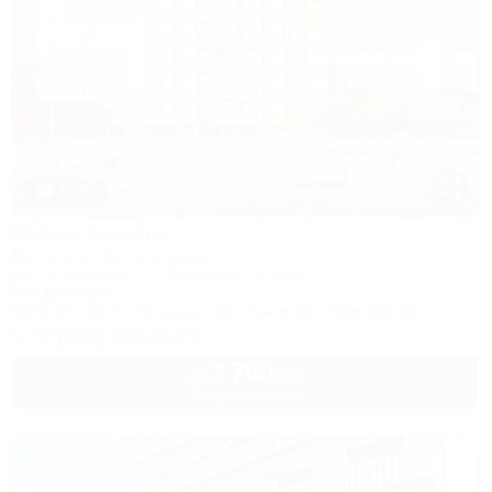
1 / 25
Palma Soneta
Отель семейного отдыха
Анапа, Джемете, ул. Золотистый проезд, 14
50м до моря
Питание
Wi-Fi
Кондиционер
Бассейн
Автостоянка
+7 (928) 210-64-77
3 700
руб.
от
2 взр. в августе