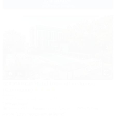
3 500
руб.
от
до 3 взр. в августе
1 / 25
SUNPARCO Hotel Ultra all inclusive
(Санпарко)
Отель
Анапа, Пионерский проспект, 12
150м до моря
Питание
Wi-Fi
Кондиционер
Бассейн
Автостоянка
Акция "День рождения на море!"