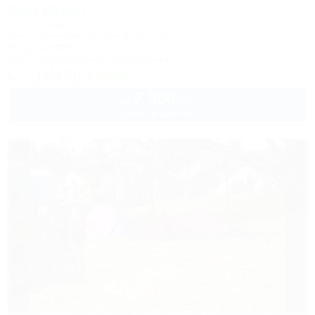
Azat (Азат)
Гостевой дом
Анапа, Джемете, ул. Песчаная, 13б
6км до центра
Wi-Fi
Кондиционер
Автостоянка
+7 (86133) 3-33-85
2 300
руб.
от
2 взр. в августе