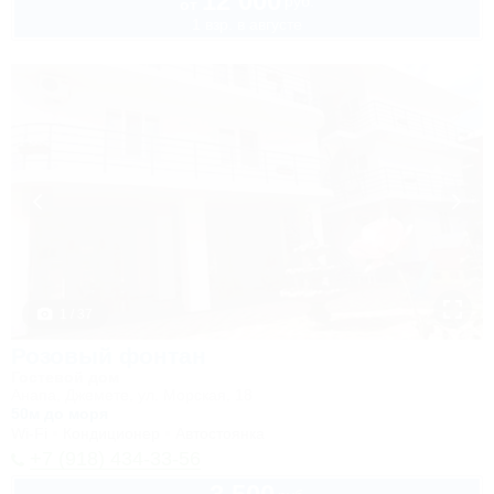
12 000
руб.
от
1 взр. в августе
1 / 37
Розовый фонтан
Гостевой дом
Анапа, Джемете, ул. Морская, 18
50м до моря
Wi-Fi
Кондиционер
Автостоянка
+7 (918) 434-33-56