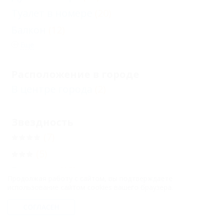
Туалет в номере
(20)
Балкон
(12)
Еще
Расположение в городе
В центре города
(2)
Звездность
(7)
(5)
Без звезд
(12)
Продолжая работу с сайтом, вы подтверждаете
использование сайтом cookies вашего браузера.
Бронирование с подтверждением от
СОГЛАСЕН
отеля
(18)