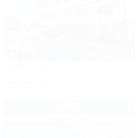
1 / 17
ATLAS (Атлас)
Отель
Анапа, Джемете, ул. Виноградная, 1а
100м до моря
6км до центра
Питание
Wi-Fi
Кондиционер
Бассейн
Автостоянка
+7 (938) 411-50-71
2 800
руб.
от
2 взр. в августе