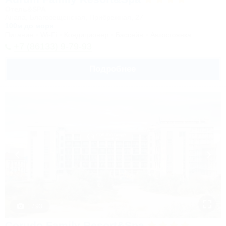
Отель&SPA
Анапа, Благовещенская, Прибрежная, 27
100м до моря
Питание
Wi-Fi
Кондиционер
Бассейн
Автостоянка
+7 (86133) 9-79-93
Подробнее
1 / 93
Corudo Family Resort&Spa