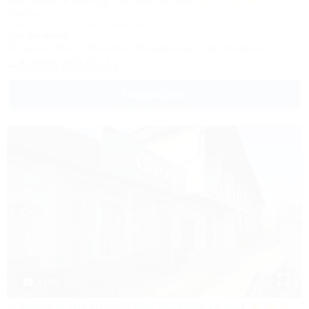
Отель
Анапа, Витязево, ул. Скифская, 20
50м до моря
Питание
Wi-Fi
Бассейн
Кондиционер
Автостоянка
8 (800) 350-57-14
Подробнее
1 / 40
Calypso All Inclusive Resort Hotel