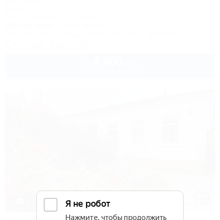
Отель
Анапа, Витязево, ул. Знойная, 9
100м до моря
9км до центра
Питание
Wi-Fi
Кондиционер
Бассейн
Автостоянка
+7 (988) 350-57-57
4 800
руб.
от
до 3 взр. в августе
1 / 41
Август