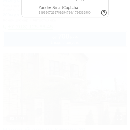
Частное домовладение
Анапа, ул. Новороссийская
200м до моря
400м до центра
Кондиционер
Автостоянка
+7 (918) 125-66-45
700
руб.
от
1 взр. в августе
1 / 28
Частный дом на Кирова 30