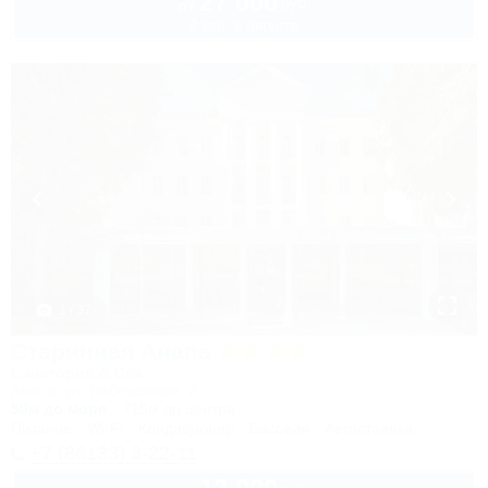
27 000
руб.
от
2 взр. в августе
1 / 37
Старинная Анапа
Санаторий & Спа
Анапа, ул. Набережная, 2
50м до моря
715м до центра
Питание
Wi-Fi
Кондиционер
Бассейн
Автостоянка
+7 (86133) 3-22-11