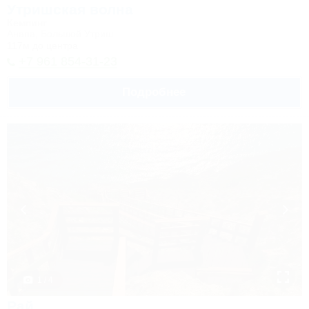
Утришская волна
Кемпинг
Анапа, Большой Утриш
117м до центра
+7 961 854-31-23
Подробнее
1 / 4
Рай