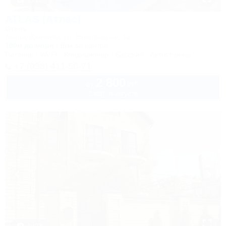
1 / 17
ATLAS (Атлас)
Отель
Анапа, Джемете, ул. Виноградная, 1а
100м до моря
6км до центра
Питание
Wi-Fi
Кондиционер
Бассейн
Автостоянка
+7 (938) 411-50-71
2 800
руб.
от
2 взр. в августе