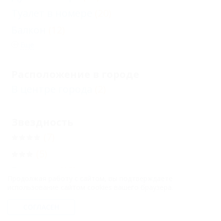
Туалет в номере
(20)
Балкон
(12)
Еще
Расположение в городе
В центре города
(2)
Звездность
(7)
(5)
Без звезд
(12)
Продолжая работу с сайтом, вы подтверждаете
использование сайтом cookies вашего браузера.
Бронирование с подтверждением от
СОГЛАСЕН
отеля
(18)