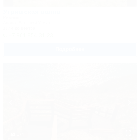
Утришская волна
Кемпинг
Анапа, Большой Утриш
117м до центра
+7 961 854-31-23
Подробнее
1 / 4