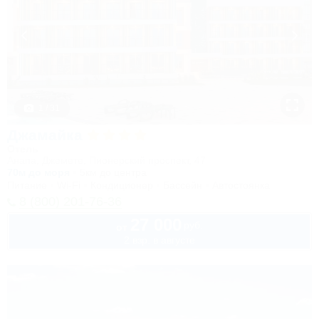
1 / 31
Джамайка
Отель
Анапа, Джемете, Пионерский проспект, 47
70м до моря
5км до центра
Питание
Wi-Fi
Кондиционер
Бассейн
Автостоянка
8 (800) 201-76-36
27 000
руб.
от
2 взр. в августе