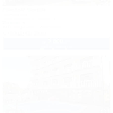
1 / 37
Розовый фонтан
Гостевой дом
Анапа, Джемете, ул. Морская, 18
50м до моря
Wi-Fi
Кондиционер
Автостоянка
+7 (918) 434-33-56
3 500
руб.
от
до 3 взр. в августе