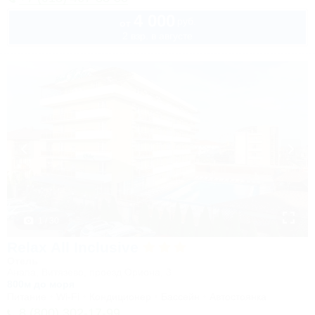
4 000
руб.
от
2 взр. в августе
1 / 30
Relax All Inclusive
Отель
Анапа, Витязево, проезд Ориона, 3
800м до моря
Питание
Wi-Fi
Кондиционер
Бассейн
Автостоянка
8 (800) 302-17-99