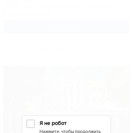
1,0км до моря
Питание
Wi-Fi
Бассейн
Кондиционер
Автостоянка
8 (800) 302-16-30
Подробнее
Другие объекты Анапы