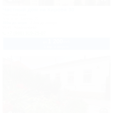
1 / 28
Частный дом на Кирова 30
Частный дом
Анапа, ул. Кирова, 30
350м до моря
1,2км до центра
Wi-Fi
Кондиционер
+7 (988) 319-25-07
1 200
руб.
от
1 взр. в августе