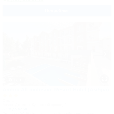
Подробнее
1 / 31
Ambra All inclusive Resort Hotel (Амбра)
Отель
Анапа, Джемете, Курортный проезд, 2
800м до моря
Питание
Wi-Fi
Кондиционер
Бассейн
Автостоянка