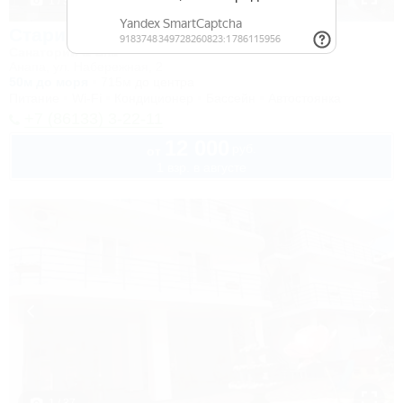
1 / 37
Старинная Анапа
Санаторий & Спа
Анапа, ул. Набережная, 2
50м до моря
715м до центра
Питание
Wi-Fi
Кондиционер
Бассейн
Автостоянка
+7 (86133) 3-22-11
12 000
руб.
от
1 взр. в августе