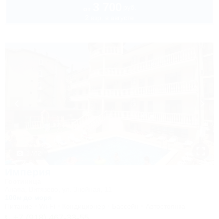
3 700
руб.
от
2 взр. в августе
1 / 62
Империя
Гостиница
Анапа, Витязево, ул. Знойная, 11
100м до моря
Питание
Wi-Fi
Кондиционер
Бассейн
Автостоянка
+7 (918) 467-33-55