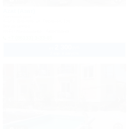
1 / 30
Azat (Азат)
Гостевой дом
Анапа, Джемете, ул. Песчаная, 13б
6км до центра
Wi-Fi
Кондиционер
Автостоянка
+7 (86133) 3-33-85
2 300
руб.
от
2 взр. в августе