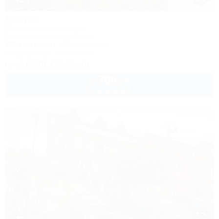
1 / 41
Август
Частное домовладение
Анапа, ул. Новороссийская
200м до моря
400м до центра
Кондиционер
Автостоянка
+7 (918) 125-66-45
700
руб.
от
1 взр. в августе