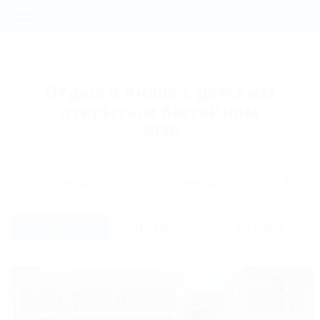
Фильтры и сортировка
Главная
СОЧИ
АНАПА
ГЕЛЕНДЖИК
ТУАПСЕ
ЕЙСК
К
Регистрация
Отдых в Анапе с детским
Вход
открытым бассейном
2026
Дата заезда
Дата выезда
Список
На карте
Отзывы