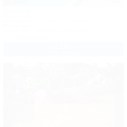
1 / 43
Светлана
Гостевой дом
Анапа, Джемете, пр. Гостевой, 34/ул. Видная, 42
800м до моря
Питание
Wi-Fi
Кондиционер
Автостоянка
+7 (918) 322-01-04
2 100
руб.
от
2 взр. в августе