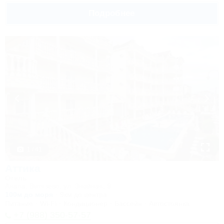
Подробнее
1 / 41
Аттика
Отель
Анапа, Витязево, ул. Знойная, 9
100м до моря
9км до центра
Питание
Wi-Fi
Кондиционер
Бассейн
Автостоянка
+7 (988) 350-57-57