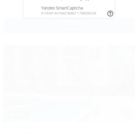
350м до моря
1,2км до центра
Wi-Fi
Кондиционер
+7 (988) 319-25-07
1 200
руб.
от
1 взр. в августе
1 / 43
Светлана
Гостевой дом
Анапа, Джемете, пр. Гостевой, 34/ул. Видная, 42