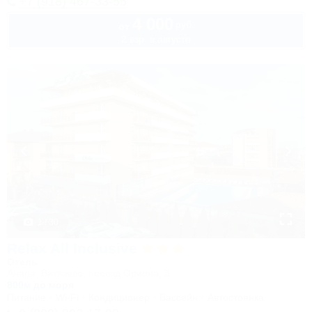
+7 (918) 467-33-55
4 000
руб.
от
2 взр. в августе
1 / 30
Relax All Inclusive
Отель
Анапа, Витязево, проезд Ориона, 3
800м до моря
Питание
Wi-Fi
Кондиционер
Бассейн
Автостоянка