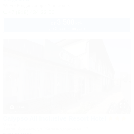
50м до моря
Wi-Fi
Кондиционер
Автостоянка
+7 (918) 434-33-56
3 500
руб.
от
до 3 взр. в августе
1 / 40
Calypso All Inclusive Resort Hotel
Отель
Анапа, Джемете, ул. Железнодорожная, 13