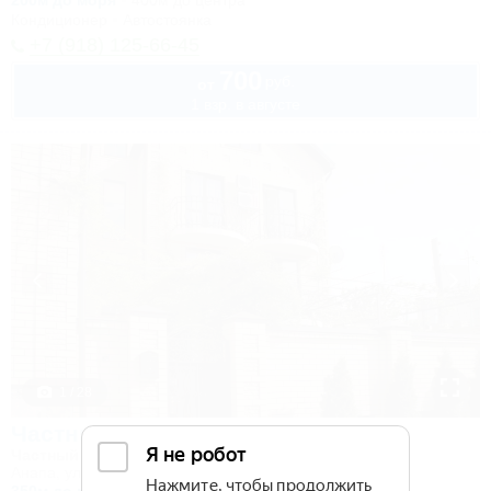
200м до моря
400м до центра
Кондиционер
Автостоянка
+7 (918) 125-66-45
700
руб.
от
1 взр. в августе
1 / 28
Частный дом на Кирова 30
Частный дом
Анапа, ул. Кирова, 30