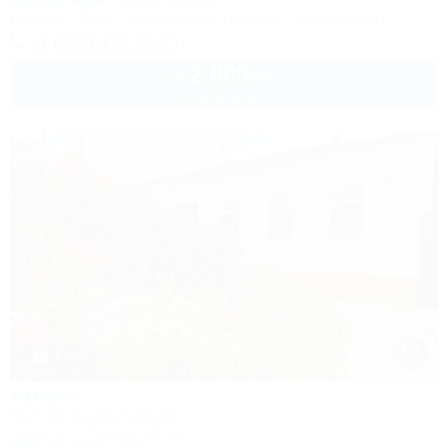
100м до моря
6км до центра
Питание
Wi-Fi
Кондиционер
Бассейн
Автостоянка
+7 (938) 411-50-71
2 800
руб.
от
2 взр. в августе
1 / 41
Август
Частное домовладение
Анапа, ул. Новороссийская