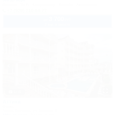
50м до моря
Питание
Wi-Fi
Кондиционер
Бассейн
Автостоянка
+7 (928) 210-64-77
3 700
руб.
от
2 взр. в августе
1 / 41
Аттика
Отель
Анапа, Витязево, ул. Знойная, 9