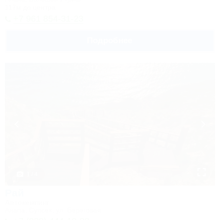
117м до центра
+7 961 854-31-23
Подробнее
1 / 4
Рай
Автокемпинг
Анапа, Супсех, ул. Береговая