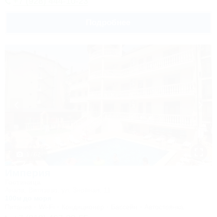
+7 (928) 444-10-23
Подробнее
1 / 62
Империя
Гостиница
Анапа, Витязево, ул. Знойная, 11
100м до моря
Питание
Wi-Fi
Кондиционер
Бассейн
Автостоянка