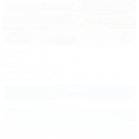
1 / 31
Джамайка
Отель
Анапа, Джемете, Пионерский проспект, 47
70м до моря
5км до центра
Питание
Wi-Fi
Кондиционер
Бассейн
Автостоянка
8 (800) 201-76-36
27 000
руб.
от
2 взр. в августе