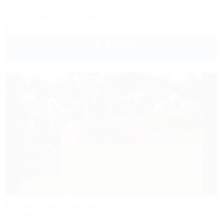
6км до центра
Wi-Fi
Кондиционер
Автостоянка
+7 (86133) 3-33-85
2 300
руб.
от
2 взр. в августе
Утришская волна
Кемпинг
Анапа, Большой Утриш