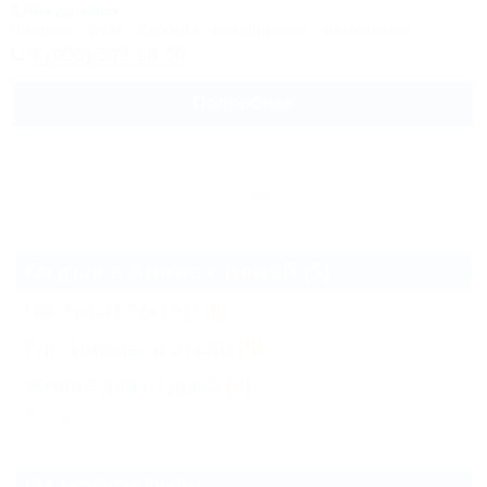
1,0км до моря
Питание
Wi-Fi
Бассейн
Кондиционер
Автостоянка
8 (800) 302-16-30
Подробнее
Еще
Отдых в Анапе с няней (5)
Частный сектор
(8)
Гостиницы и отели
(5)
Жильё для отдыха
(4)
Еще
Все курорты Анапы