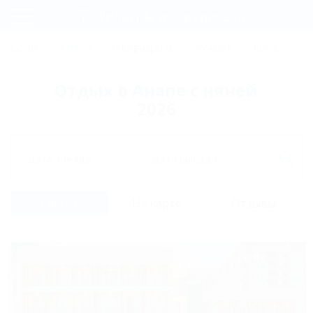
Фильтры и сортировка
Главная
СОЧИ
АНАПА
ГЕЛЕНДЖИК
ТУАПСЕ
ЕЙСК
К
Регистрация
Отдых в Анапе с няней
Вход
2026
Дата заезда
Дата выезда
Список
На карте
Отзывы