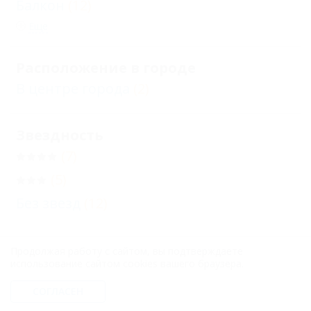
Балкон
(12)
Еще
Расположение в городе
В центре города
(2)
Звездность
(7)
(5)
Без звезд
(12)
Бронирование с подтверждением от
Продолжая работу с сайтом, вы подтверждаете
использование сайтом cookies вашего браузера.
отеля
(18)
Бронирование только по телефону
СОГЛАСЕН
(24)