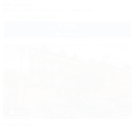
800м до моря
Питание
Wi-Fi
Кондиционер
Автостоянка
+7 (918) 322-01-04
2 100
руб.
от
2 взр. в августе
1 / 30
Azat (Азат)
Гостевой дом
Анапа, Джемете, ул. Песчаная, 13б