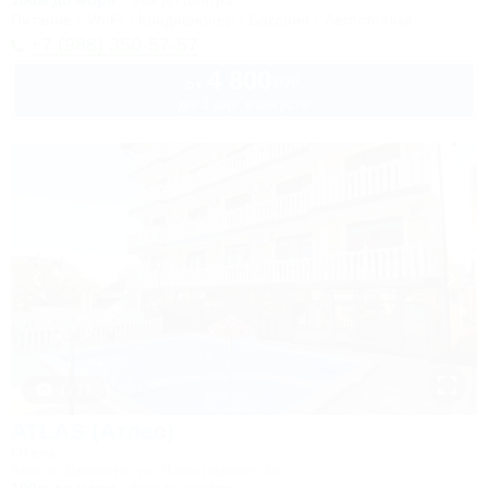
100м до моря
9км до центра
Питание
Wi-Fi
Кондиционер
Бассейн
Автостоянка
+7 (988) 350-57-57
4 800
руб.
от
до 3 взр. в августе
1 / 17
ATLAS (Атлас)
Отель
Анапа, Джемете, ул. Виноградная, 1а