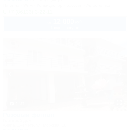
50м до моря
715м до центра
Питание
Wi-Fi
Кондиционер
Бассейн
Автостоянка
+7 (86133) 3-22-11
12 000
руб.
от
1 взр. в августе
1 / 37
Розовый фонтан
Гостевой дом
Анапа, Джемете, ул. Морская, 18