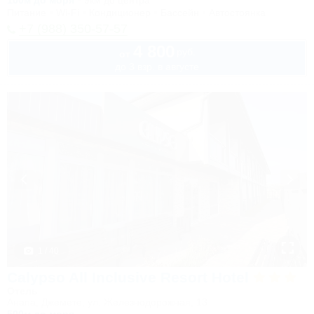
100м до моря
9км до центра
Питание
Wi-Fi
Кондиционер
Бассейн
Автостоянка
+7 (988) 350-57-57
4 800
руб.
от
до 3 взр. в августе
1 / 40
Calypso All Inclusive Resort Hotel
Отель
Анапа, Джемете, ул. Железнодорожная, 13