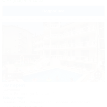
+7 (928) 444-10-23
Подробнее
1 / 62
Империя
Гостиница
Анапа, Витязево, ул. Знойная, 11
100м до моря
Питание
Wi-Fi
Кондиционер
Бассейн
Автостоянка