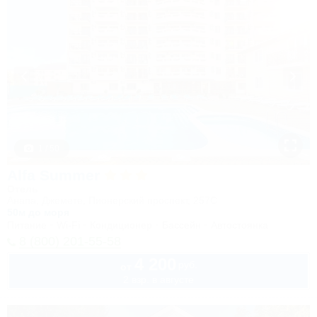
1 / 50
Alfa Summer
Отель
Анапа, Джемете, Пионерский проспект, 257С
50м до моря
Питание
Wi-Fi
Кондиционер
Бассейн
Автостоянка
8 (800) 201-55-58
4 200
руб.
от
2 взр. в августе