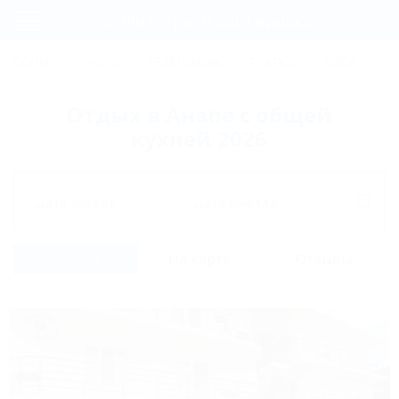
Фильтры и сортировка
Главная
СОЧИ
АНАПА
ГЕЛЕНДЖИК
ТУАПСЕ
ЕЙСК
К
Регистрация
Отдых в Анапе с общей
Вход
кухней 2026
Дата заезда
Дата выезда
Список
На карте
Отзывы