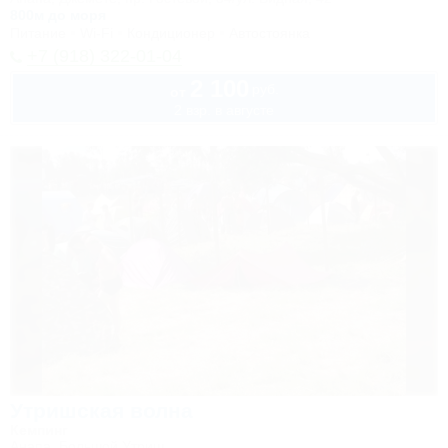
800м до моря
Питание
Wi-Fi
Кондиционер
Автостоянка
+7 (918) 322-01-04
2 100
руб.
от
2 взр. в августе
Утришская волна
Кемпинг
Анапа, Большой Утриш