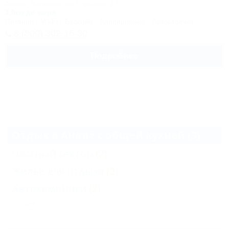
Анапа, Витязево, ул. Горького, 27
1,0км до моря
Питание
Wi-Fi
Бассейн
Кондиционер
Автостоянка
8 (800) 302-16-30
Подробнее
Еще
Отдых в Анапе с общей кухней (3)
Частный сектор
(2)
Жильё для отдыха
(2)
Автокемпинги
(2)
Еще