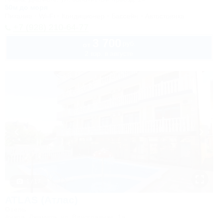
50м до моря
Питание
Wi-Fi
Кондиционер
Бассейн
Автостоянка
+7 (928) 210-64-77
3 700
руб.
от
2 взр. в августе
1 / 17
ATLAS (Атлас)
Отель
Анапа, Джемете, ул. Виноградная, 1а