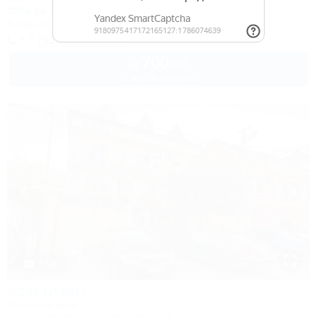
200м до моря
400м до центра
Кондиционер
Автостоянка
+7 (918) 125-66-45
700
руб.
от
1 взр. в августе
1 / 30
Azat (Азат)
Гостевой дом
Анапа, Джемете, ул. Песчаная, 13б