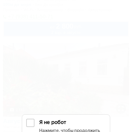
100м до моря
6км до центра
Питание
Wi-Fi
Кондиционер
Бассейн
Автостоянка
+7 (938) 411-50-71
2 800
руб.
от
2 взр. в августе
1 / 41
Август
Частное домовладение
Анапа, ул. Новороссийская