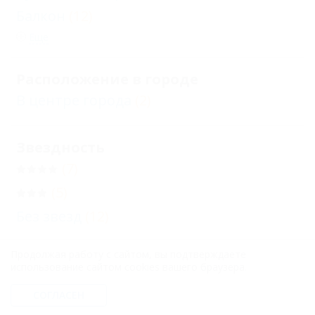
Балкон
(12)
Еще
Расположение в городе
В центре города
(2)
Звездность
(7)
(5)
Без звезд
(12)
Продолжая работу с сайтом, вы подтверждаете
Бронирование с подтверждением от
использование сайтом cookies вашего браузера.
отеля
(18)
СОГЛАСЕН
Бронирование только по телефону
(24)