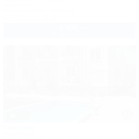
6км до центра
Wi-Fi
Кондиционер
Автостоянка
+7 (86133) 3-33-85
2 300
руб.
от
2 взр. в августе
1 / 43
Светлана
Гостевой дом
Анапа, Джемете, пр. Гостевой, 34/ул. Видная, 42