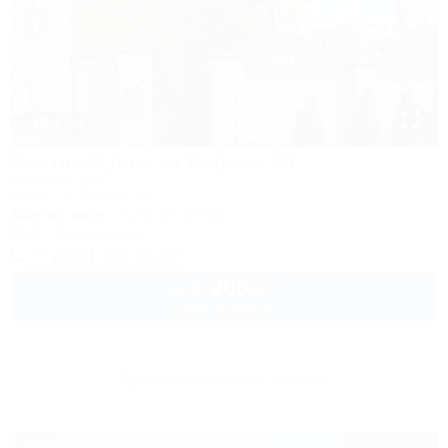
1 / 28
Частный дом на Кирова 30
Частный дом
Анапа, ул. Кирова, 30
350м до моря
1,2км до центра
Wi-Fi
Кондиционер
+7 (988) 319-25-07
1 200
руб.
от
1 взр. в августе
Другие объекты Анапы