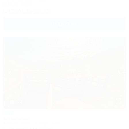
117м до центра
+7 961 854-31-23
Подробнее
1 / 4
Рай
Автокемпинг
Анапа, Супсех, ул. Береговая