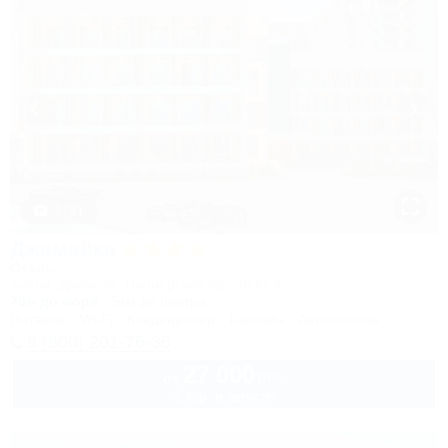
1 / 31
Джамайка
Отель
Анапа, Джемете, Пионерский проспект, 47
70м до моря
5км до центра
Питание
Wi-Fi
Кондиционер
Бассейн
Автостоянка
8 (800) 201-76-36
27 000
руб.
от
2 взр. в августе