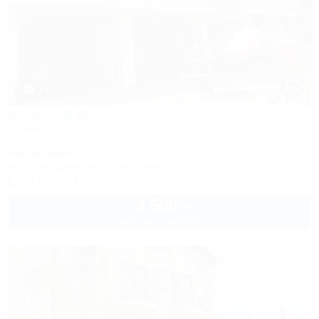
1 / 37
Розовый фонтан
Гостевой дом
Анапа, Джемете, ул. Морская, 18
50м до моря
Wi-Fi
Кондиционер
Автостоянка
+7 (918) 434-33-56
3 500
руб.
от
до 3 взр. в августе