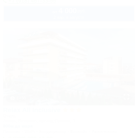
+7 (918) 467-33-55
4 000
руб.
от
2 взр. в августе
1 / 30
Relax All Inclusive
Отель
Анапа, Витязево, проезд Ориона, 3
800м до моря
Питание
Wi-Fi
Кондиционер
Бассейн
Автостоянка