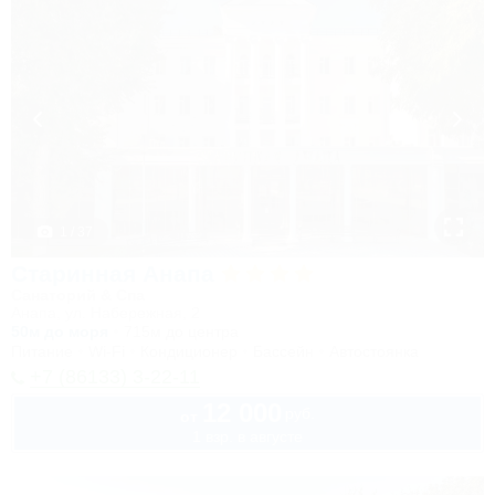
1 / 37
Старинная Анапа
Санаторий & Спа
Анапа, ул. Набережная, 2
50м до моря
715м до центра
Питание
Wi-Fi
Кондиционер
Бассейн
Автостоянка
+7 (86133) 3-22-11
12 000
руб.
от
1 взр. в августе