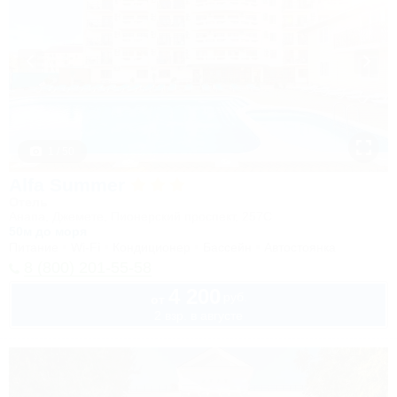
1 / 50
Alfa Summer
Отель
Анапа, Джемете, Пионерский проспект, 257С
50м до моря
Питание
Wi-Fi
Кондиционер
Бассейн
Автостоянка
8 (800) 201-55-58
4 200
руб.
от
2 взр. в августе