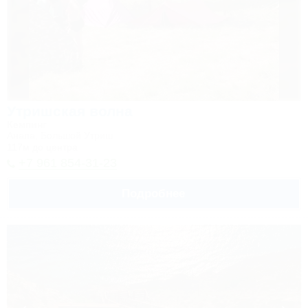
Утришская волна
Кемпинг
Анапа, Большой Утриш
117м до центра
+7 961 854-31-23
Подробнее