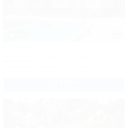
1 / 43
Светлана
Гостевой дом
Анапа, Джемете, пр. Гостевой, 34/ул. Видная, 42
800м до моря
Питание
Wi-Fi
Кондиционер
Автостоянка
+7 (918) 322-01-04
2 100
руб.
от
2 взр. в августе