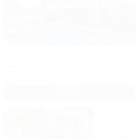
1 / 17
ATLAS (Атлас)
Отель
Анапа, Джемете, ул. Виноградная, 1а
100м до моря
6км до центра
Питание
Wi-Fi
Кондиционер
Бассейн
Автостоянка
+7 (938) 411-50-71
2 800
руб.
от
2 взр. в августе