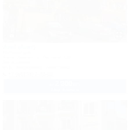
1 / 30
Azat (Азат)
Гостевой дом
Анапа, Джемете, ул. Песчаная, 13б
6км до центра
Wi-Fi
Кондиционер
Автостоянка
+7 (86133) 3-33-85
2 300
руб.
от
2 взр. в августе