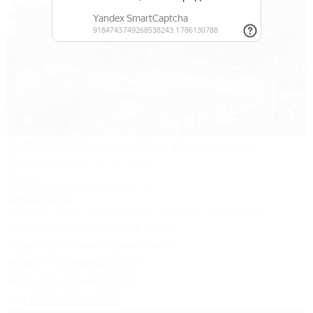
1 / 25
SUNPARCO Hotel Ultra all inclusive
(Санпарко)
Отель
Анапа, Пионерский проспект, 12
150м до моря
Питание
Wi-Fi
Кондиционер
Бассейн
Автостоянка
Акция "День рождения на море!"
Акция "Длительное проживание"
Акция "Постоянные гости"
Акция "Выгодный сезон"
8 (800) 301-17-82