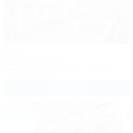
1 / 41
Аттика
Отель
Анапа, Витязево, ул. Знойная, 9
100м до моря
9км до центра
Питание
Wi-Fi
Кондиционер
Бассейн
Автостоянка
+7 (988) 350-57-57
4 800
руб.
от
до 3 взр. в августе