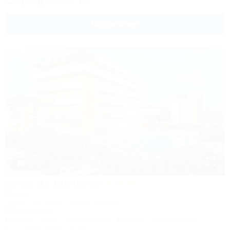
8 (800) 350-28-73
Подробнее
1 / 30
Relax All Inclusive
Отель
Анапа, Витязево, проезд Ориона, 3
800м до моря
Питание
Wi-Fi
Кондиционер
Бассейн
Автостоянка