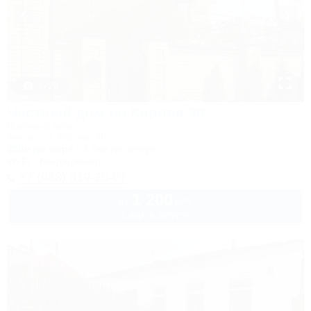
1 / 28
Частный дом на Кирова 30
Частный дом
Анапа, ул. Кирова, 30
350м до моря
1,2км до центра
Wi-Fi
Кондиционер
+7 (988) 319-25-07
1 200
руб.
от
1 взр. в августе