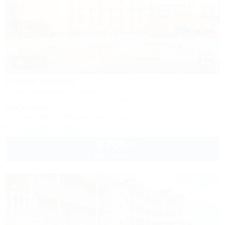
1 / 25
Palma Soneta
Отель семейного отдыха
Анапа, Джемете, ул. Золотистый проезд, 14
50м до моря
Питание
Wi-Fi
Кондиционер
Бассейн
Автостоянка
+7 (928) 210-64-77
3 700
руб.
от
2 взр. в августе