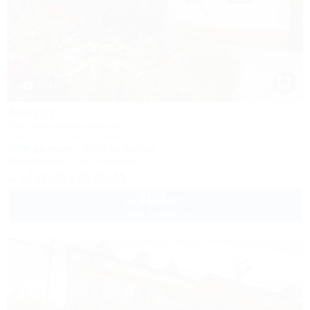
1 / 41
Август
Частное домовладение
Анапа, ул. Новороссийская
200м до моря
400м до центра
Кондиционер
Автостоянка
+7 (918) 125-66-45
700
руб.
от
1 взр. в августе