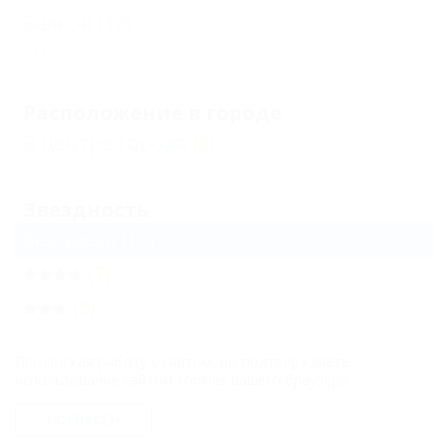
Балкон
(12)
Еще
Расположение в городе
В центре города
(2)
Звездность
Без звезд
(12)
(7)
(5)
Продолжая работу с сайтом, вы подтверждаете
Бронирование с подтверждением от
использование сайтом cookies вашего браузера.
отеля
(18)
СОГЛАСЕН
Бронирование только по телефону
(24)