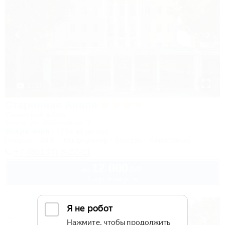
1 / 37
Старинная Анапа
Санаторий & Спа
Анапа, ул. Набережная, 2
50м до моря
715м до центра
Питание
Wi-Fi
Кондиционер
Бассейн
Автостоянка
+7 (86133) 3-22-11
12 000
руб.
от
1 взр. в августе