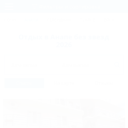
Фильтры и сортировка
Главная
СОЧИ
АНАПА
ГЕЛЕНДЖИК
ТУАПСЕ
ЕЙСК
К
Регистрация
Отдых в Анапе без звезд
Вход
2026
Дата заезда
Дата выезда
Список
На карте
Отзывы