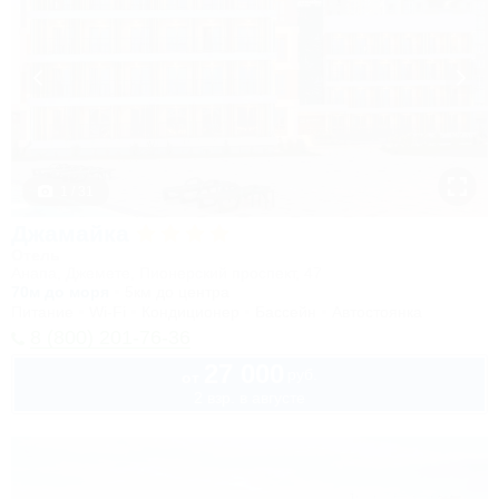
1 / 31
Джамайка
Отель
Анапа, Джемете, Пионерский проспект, 47
70м до моря
5км до центра
Питание
Wi-Fi
Кондиционер
Бассейн
Автостоянка
8 (800) 201-76-36
27 000
руб.
от
2 взр. в августе