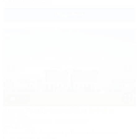
8 (800) 302-75-41
Подробнее
1 / 23
Aurum Family Resort&Spa
Отель&SPA
Анапа, Благовещенская, Прибрежная, 27
100м до моря
Питание
Wi-Fi
Кондиционер
Бассейн
Автостоянка