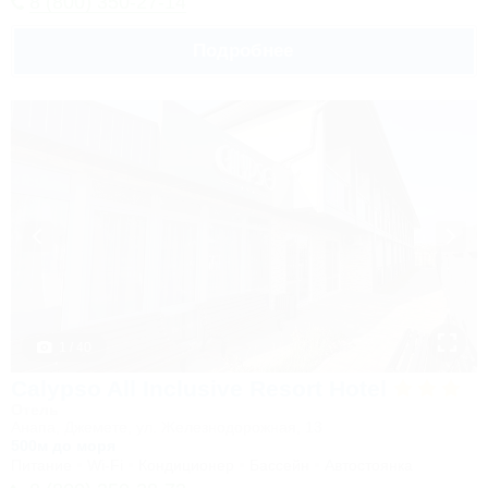
8 (800) 350-27-14
Подробнее
1 / 40
Calypso All Inclusive Resort Hotel
Отель
Анапа, Джемете, ул. Железнодорожная, 13
500м до моря
Питание
Wi-Fi
Кондиционер
Бассейн
Автостоянка