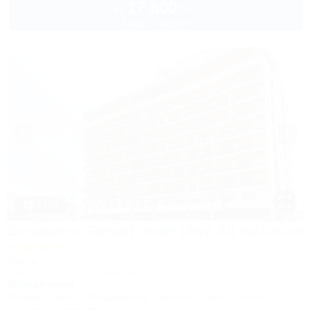
17 800
руб.
от
2 взр. в августе
1 / 40
Sunmarinn Resort Hotel Ultra All inclusive
Отель
Анапа, ул. Красноармейская, 10
650м до моря
Питание
Wi-Fi
Кондиционер
Бассейн
Автостоянка