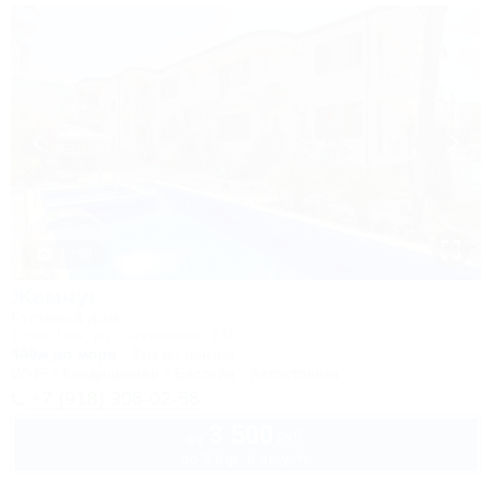
1 / 50
Жемчуг
Гостевой дом
Сочи, Лоо, ул. Таллинская, 23Б
400м до моря
3км до центра
Wi-Fi
Кондиционер
Бассейн
Автостоянка
+7 (918) 306-02-56
3 500
руб.
от
до 3 взр. в августе