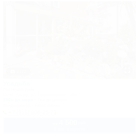
1 / 22
Усадьба
Гостевой дом
Сочи, Адлер, ул. Просвещения, 50а
150м до моря
7км до центра
Кондиционер
Автостоянка
+7 (918) 206-25-73
4 500
руб.
от
2 взр. в августе