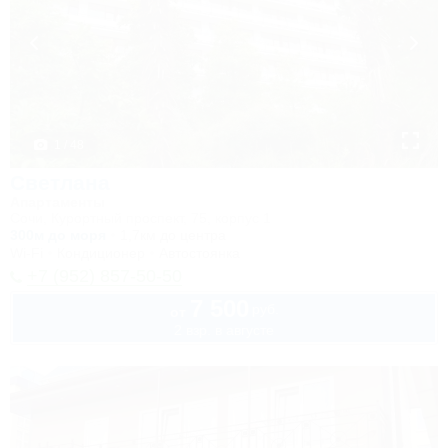
1 / 48
Светлана
Апартаменты
Сочи, Курортный проспект, 75, корпус 1
300м до моря
1,7км до центра
Wi-Fi
Кондиционер
Автостоянка
+7 (952) 857-50-50
7 500
руб.
от
2 взр. в августе