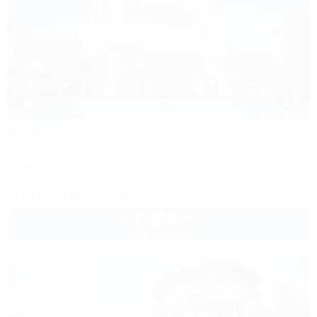
1 / 18
Виктория
Гостевой дом
Сочи, Лазаревское, ул. Одоевского, 29/2
500м до моря
Питание
Wi-Fi
Бассейн
Кондиционер
Автостоянка
+7 (918) 600-72-99
2 200
руб.
от
2 взр. в августе