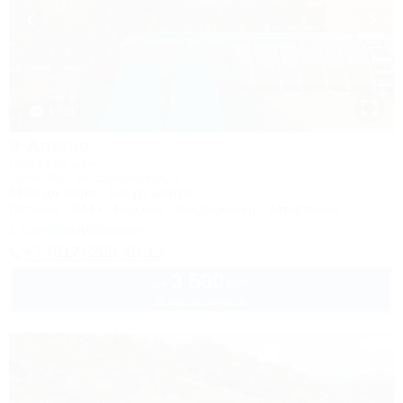
1 / 51
9-Авеню
Гостевой дом
Сочи, Лоо, ул. Енисейская, 9
400м до моря
5км до центра
Питание
Wi-Fi
Бассейн
Кондиционер
Автостоянка
1 спецпредложение
+7 (917) 208-40-13
3 500
руб.
от
2 взр. в августе