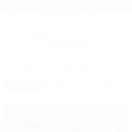
Фильтры и сортировка
Главная
СОЧИ
АНАПА
ГЕЛЕНДЖИК
ТУАПСЕ
ЕЙСК
КР
Регистрация
Гостиницы и отели Сочи
Вход
в мае 2026
Дата заезда
Дата выезда
Список
На карте
Отзывы