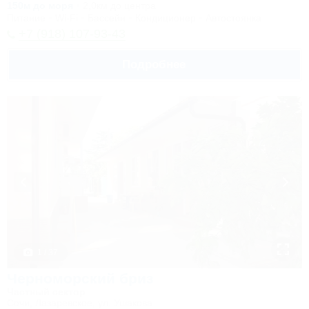
150м до моря
2,0км до центра
Питание
Wi-Fi
Бассейн
Кондиционер
Автостоянка
+7 (918) 107-93-43
Подробнее
1 / 37
Черноморский бриз
Частный сектор
Сочи, Лазаревское, ул. Ушакова