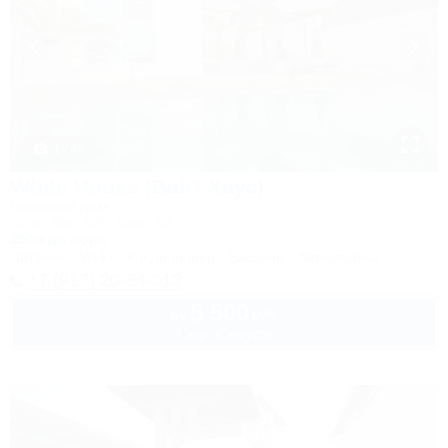
1 / 49
White House (Вайт Хаус)
Гостевой дом
Сочи, Лоо, СНТ Бриз, 64
350м до моря
Питание
Wi-Fi
Кондиционер
Бассейн
Автостоянка
+7 (917) 20-84-013
5 500
руб.
от
2 взр. в августе