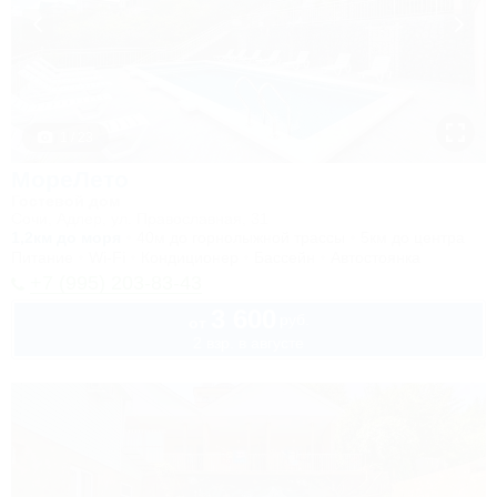
1 / 23
МореЛето
Гостевой дом
Сочи, Адлер, ул. Православная, 31
1,2км до моря
40м до горнолыжной трассы
5км до центра
Питание
Wi-Fi
Кондиционер
Бассейн
Автостоянка
+7 (995) 203-83-43
3 600
руб.
от
2 взр. в августе