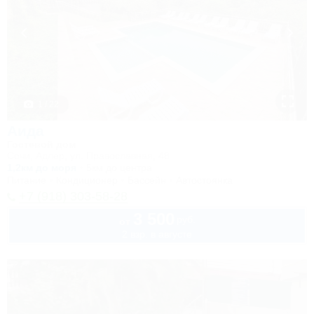
1 / 22
Аида
Гостевой дом
Сочи, Адлер, ул. Православная, 48
1,2км до моря
5км до центра
Питание
Кондиционер
Бассейн
Автостоянка
+7 (918) 303-58-28
3 500
руб.
от
2 взр. в августе