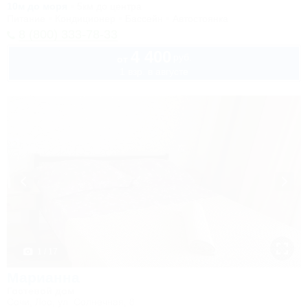
10м до моря
5км до центра
Питание
Кондиционер
Бассейн
Автостоянка
8 (800) 333-78-33
4 400
руб.
от
1 взр. в августе
1 / 17
Марианна
Гостевой дом
Сочи, Лоо, ул. Солнечная, 8