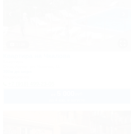
1 / 28
Квартира на Чкалова
Квартира
Сочи, Адлер, ул. Чкалова, 11
300м до моря
Кондиционер
+7 (918) 499-23-05
5 000
руб.
от
до 4 взр. в августе