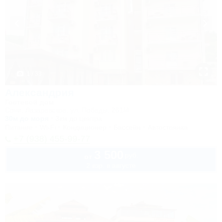
1 / 33
Александрия
Гостевой дом
Сочи, Лазаревское, ул. Победы, 261/4
30м до моря
3км до центра
Питание
Wi-Fi
Кондиционер
Бассейн
Автостоянка
+7 (938) 455-99-77
3 500
руб.
от
2 взр. в августе