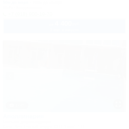
50м до моря
789м до центра
Wi-Fi
Кондиционер
+7 (918) 900-19-70
4 400
руб.
от
2 взр. в августе
1 / 47
Аполлинария
Частное домовладение
Сочи, Лоо, Горный воздух, СНТ "Бриз", 131