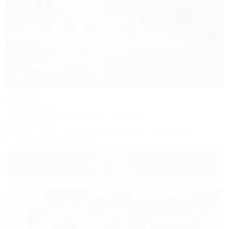
1 / 40
Ирбис
Гостевой дом
Сочи, Лоо, Горный воздух, ул. Пейзажная, 16
350м до моря
Питание
Wi-Fi
Кондиционер
Бассейн
Автостоянка
+7 (917) 208-40-13
6 500
руб.
от
2 взр. в августе