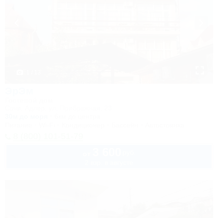
1 / 13
ЭрЭм
Гостевой дом
Сочи, Адлер, ул. Прибрежная, 23
30м до моря
6км до центра
Питание
Wi-Fi
Кондиционер
Бассейн
Автостоянка
8 (800) 101-51-79
3 600
руб.
от
2 взр. в августе