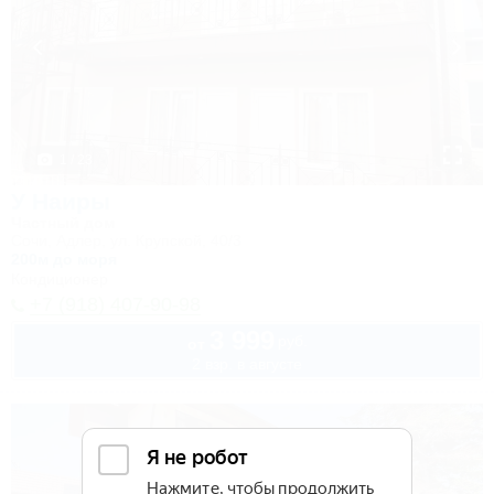
1 / 23
У Наиры
Частный дом
Сочи, Адлер, ул. Крупской, 40/3
200м до моря
Кондиционер
+7 (918) 407-90-98
3 999
руб.
от
2 взр. в августе