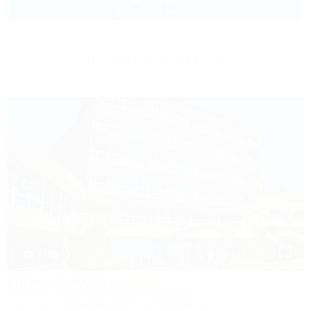
до 6 взр. в августе
Другие объекты Сочи
1 / 85
Горный воздух
Лечебно-оздоровительный комплекс
Сочи, Лоо, Атарбеково, ул. Таганрогская, 4/3