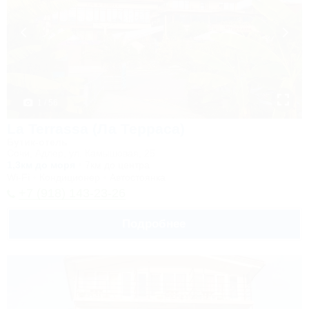
1 / 56
La Terrassa (Ла Терраса)
Бутик-отель
Сочи, Адлер, ул. Камышовая, 25
1,3км до моря
7км до центра
Wi-Fi
Кондиционер
Автостоянка
+7 (918) 143-23-26
Подробнее