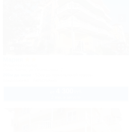
1 / 25
Мария
Мини-гостиница
Сочи, Хоста, ул. Платановая, 2
200м до моря
52км до горнолыжной трассы
Кондиционер
Автостоянка
4 300
руб.
от
2 взр. в августе