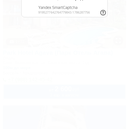
1 / 21
Park Hotel Agava (Парк Отель Агава)
Отель
Сочи, Лазаревское, ул. Сочинское шоссе, 2/д
100м до моря
Бассейн
Кондиционер
Автостоянка
+7 (988) 142-45-42
2 600
руб.
от
2 взр. в августе