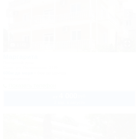
1 / 42
Маргарита
Гостевой дом
Сочи, ул. Полтавская, 21/9
600м до моря
6км до центра
Кондиционер
Показать телефон
4 000
руб.
от
2 взр. в августе