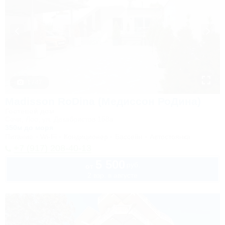
1 / 47
Madisson RoDina (Медиссон РоДина)
Гостевой дом
Сочи, Лоо, ул. Декабристов 158а
350м до моря
Питание
Wi-Fi
Кондиционер
Бассейн
Автостоянка
+7 (917) 208-40-13
5 500
руб.
от
2 взр. в августе