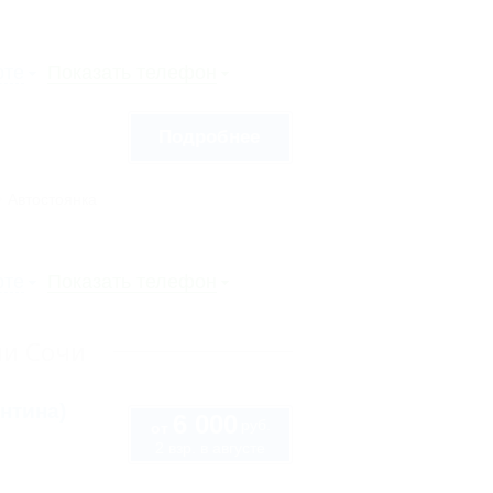
рте
Показать телефон
Подробнее
Автостоянка
рте
Показать телефон
ли Сочи
нтина)
6 000
руб.
от
2 взр. в августе