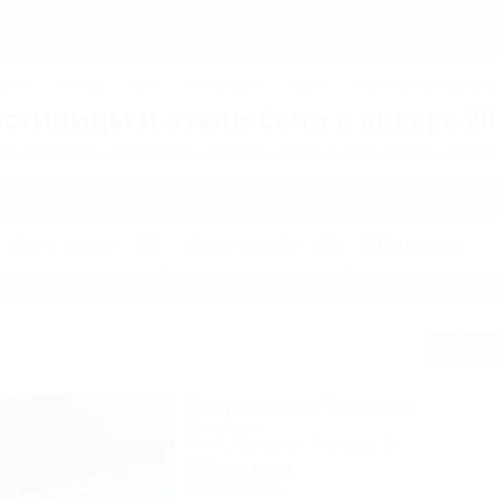
СОЧИ: Гостиницы и отели Сочи в январе 2026 – бронирование 
ДЖИК
ТУАПСЕ
Ейск
КРАСНОДАР
Крым
Горнолыжные курорт
остиницы и отели Сочи в январе 20
ание гостиниц и отелей по направлению Сочи. Куда поехать на отды
Сп
Квартира на Чкалова
Квартира
Сочи, Адлер, ул. Чкалова, 11
300м до моря
Кондиционер