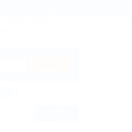
без посредников на январь - Отдых.на Кубани.ру
Регистрация
Вход
ы
Термальные источники
26
х в Сочи?
Поиск
исок
На карте
Отзывы
5 000
руб.
от
до 4 взр. в августе