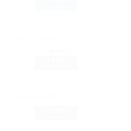
6 400
руб.
от
до 6 взр. в августе
7а
сы
рте
Показать телефон
10
рейтинг:
7 500
руб.
от
2 взр. в августе
рте
Показать телефон
2 200
руб.
от
2 взр. в августе
Автостоянка