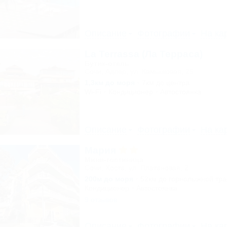
Описание
Фотографии
На ка
La Terrassa (Ла Терраса)
Бутик-отель
Сочи, Адлер, ул. Камышовая, 25
1,3км до моря
7км до центра
Wi-Fi
Кондиционер
Автостоянка
Описание
Фотографии
На ка
Мария
Мини-гостиница
Сочи, Хоста, ул. Платановая, 2
200м до моря
52км до горнолыжной тр
Кондиционер
Автостоянка
9 отзывов
Описание
Фотографии
На ка