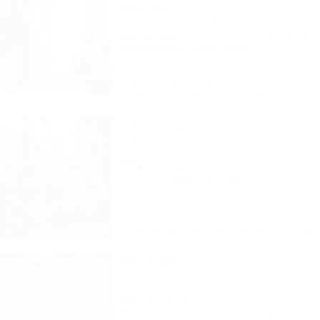
Апартаменты
Сочи, Адлер, ул. Нижнеимеретинская, 13
50м до моря
20м до горнолыжной трас
Кондиционер
Автостоянка
1 отзыв
Скидка на проживание!
Описание
Фотографии
На ка
Светлана
Апартаменты
Сочи, Курортный проспект, 75, корпус 1
300м до моря
1,7км до центра
Wi-Fi
Кондиционер
Автостоянка
7 отзывов
Описание
Фотографии
На ка
Виктория
Гостевой дом
Сочи, Лазаревское, ул. Одоевского, 29/2
500м до моря
Питание
Wi-Fi
Бассейн
Кондиционер