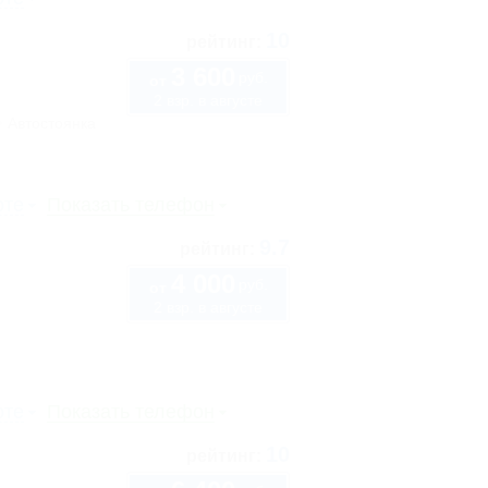
10
рейтинг:
3 600
руб.
от
2 взр. в августе
Автостоянка
рте
Показать телефон
9.7
рейтинг:
4 000
руб.
от
2 взр. в августе
рте
Показать телефон
10
рейтинг: