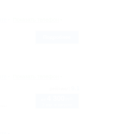
рте
Показать телефон
Подробнее
рте
Показать телефон
9.1
рейтинг:
4 300
руб.
от
2 взр. в августе
ассы
рте