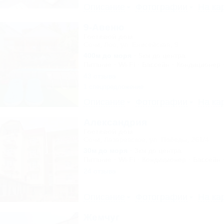
Описание
Фотографии
На ка
9-Авеню
Гостевой дом
Сочи, Лоо, ул. Енисейская, 9
400м до моря
5км до центра
Питание
Wi-Fi
Бассейн
Кондиционер
43 отзыва
1 спецпредложение
Описание
Фотографии
На ка
Александрия
Гостевой дом
Сочи, Лазаревское, ул. Победы, 261/4
30м до моря
3км до центра
Питание
Wi-Fi
Кондиционер
Бассейн
24 отзыва
Описание
Фотографии
На ка
Жемчуг