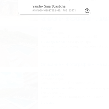
Wi-Fi
Кондиционер
Автостоянка
1 отзыв
Описание
Фотографии
На ка
Аида
Гостевой дом
Сочи, Адлер, ул. Православная, 48
1,2км до моря
5км до центра
Питание
Кондиционер
Бассейн
Автос
19 отзывов
Описание
Фотографии
На ка
МореЛето
Гостевой дом
Сочи, Адлер, ул. Православная, 31
1,2км до моря
40м до горнолыжной тра
5км до центра
Питание
Wi-Fi
Кондиционер
Бассейн
2 отзыва