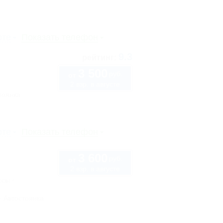
рте
Показать телефон
9.3
рейтинг:
3 500
руб.
от
2 взр. в августе
тоянка
рте
Показать телефон
3 600
руб.
от
2 взр. в августе
ссы
Автостоянка