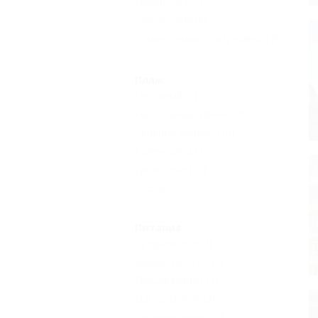
Недорого
(11)
Сауна, баня
(6)
С животными - разрешено
(7)
Пляж
Песчаный
(3)
Настольный теннис
(4)
Теневые навесы
(15)
Галечный
(21)
Дискотека
(11)
Еще
Питание
Трехразовое
(3)
Шведский стол
(1)
Общая кухня
(11)
Одноразовое
(2)
Заказное меню
(6)