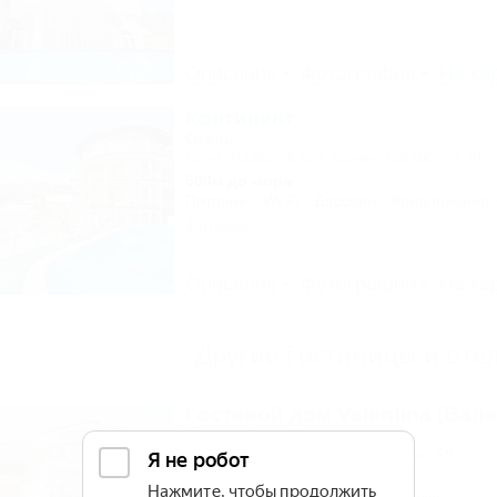
Описание
Фотографии
На ка
Континент
Отель
Сочи, Лазаревское, Сочинское шоссе, 4Б
500м до моря
Питание
Wi-Fi
Бассейн
Кондиционер
4 отзыва
Описание
Фотографии
На ка
Другие Гостиницы и оте
Гостевой дом Valentina (Вале
Гостевой дом
Сочи, Сириус, ул. 65 лет Победы, 49
300м до моря