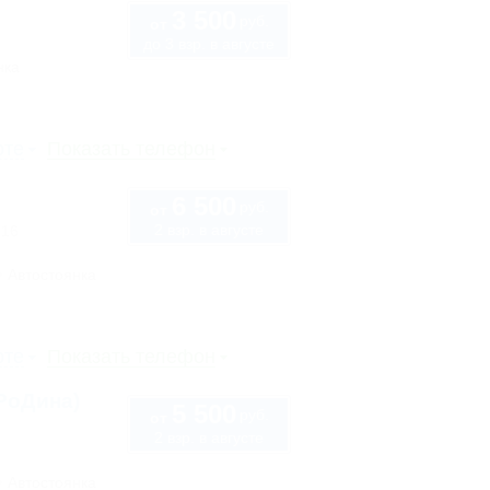
3 500
руб.
от
до 3 взр. в августе
нка
рте
Показать телефон
6 500
руб.
от
2 взр. в августе
 16
Автостоянка
рте
Показать телефон
РоДина)
5 500
руб.
от
2 взр. в августе
Автостоянка