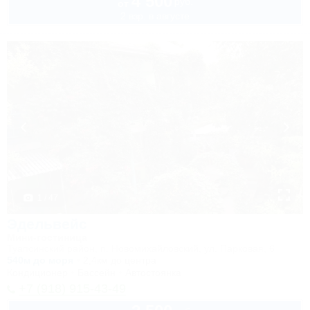
4 500
руб.
от
2 взр. в августе
1 / 47
Эдельвейс
Мини-гостиница
Туапсинский район, п. Новомихайловский, ул. Парковая, 6
540м до моря
2,4км до центра
Кондиционер
Бассейн
Автостоянка
+7 (918) 915-43-49