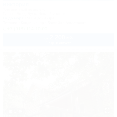
Виктория
Гостиничный комплекс
Туапсе, Бжид, Бухта Инал, 2 участок
1м до моря
506м до центра
Питание
Кондиционер
Бассейн
Автостоянка
+7 (918) 114-10-00
2 200
руб.
от
2 взр. в августе
1 / 49