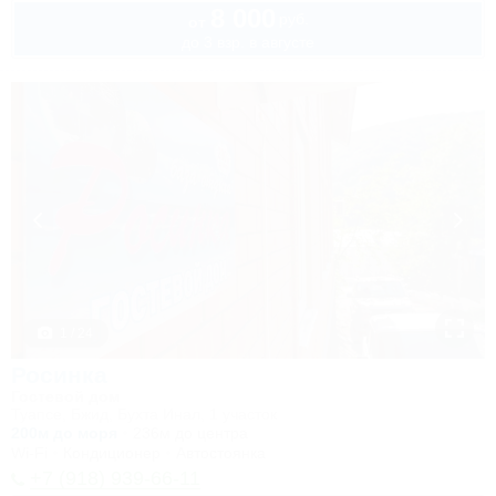
8 000
руб.
от
до 3 взр. в августе
1 / 24
Росинка
Гостевой дом
Туапсе, Бжид, Бухта Инал, 1 участок
200м до моря
236м до центра
Wi-Fi
Кондиционер
Автостоянка
+7 (918) 939-66-11