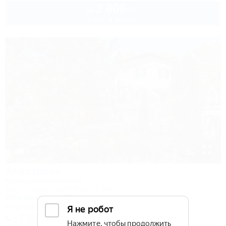
2 000
руб.
от
2 взр. в августе
1 / 47
Анастасия
Коттеджный комплекс
Туапсе, Бжид, Бухта Инал, 5 участок
300м до моря
497м до центра
Кондиционер
Автостоянка
+7 (918) 326-23-80