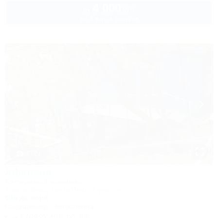
4 000
руб.
от
до 3 взр. в августе
1 / 21
Афалина
Коттеджный комплекс
Туапсе, Бжид, Бухта Инал, 1 участок
50м до моря
Кондиционер
Автостоянка
+7 (988) 488-92-95