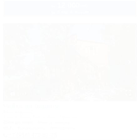
12 000
руб.
от
до 5 взр. в августе
1 / 47
Чайка на первом
База отдыха
Туапсе, Бжид, Бухта Инал, 1 участок
350м до моря
49км до центра
Wi-Fi
Кондиционер
Автостоянка
+7 (918) 470-52-73