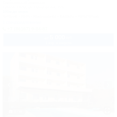
Гостиничный комплекс
Туапсе, Небуг, ул. Приморская, 27Б
100м до моря
Питание
Wi-Fi
Кондиционер
Бассейн
Автостоянка
1 спецпредложение
+7 (86167) 9-84-87
5 000
руб.
от
1 взр. в августе
1 / 39