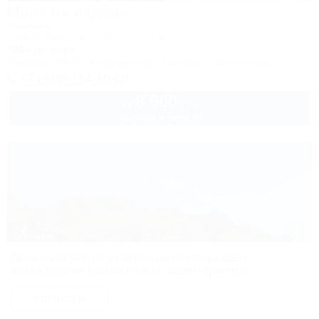
Море на ладони
Глэмпинг
Туапсе, Бжид, бухта Инал, 1-2 участок
400м до моря
Питание
Wi-Fi
Кондиционер
Бассейн
Автостоянка
+7 (918) 114-10-00
8 500
руб.
от
палатка в августе
Продолжая работу с сайтом, вы подтверждаете
использование сайтом cookies вашего браузера.
СОГЛАСЕН
1 / 40