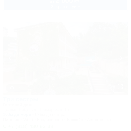
2 000
руб.
от
2 взр. в августе
1 / 33
Три сестры
Гостевой дом
Туапсе, Небуг, ул. Приморская, 1а
100м до моря
696м до центра
Питание
Wi-Fi
Кондиционер
Бассейн
Автостоянка
+7 (918) 430-93-39