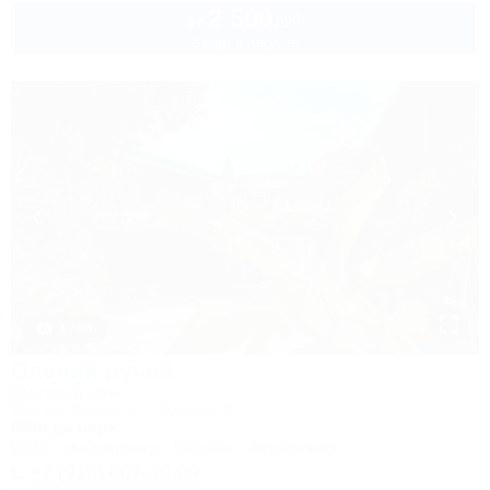
2 500
руб.
от
2 взр. в августе
1 / 40
Олений ручей
Гостевой дом
Туапсе, Джубга, ул. Зеленая, 8
600м до моря
Wi-Fi
Кондиционер
Бассейн
Автостоянка
+7 (918) 007-39-09