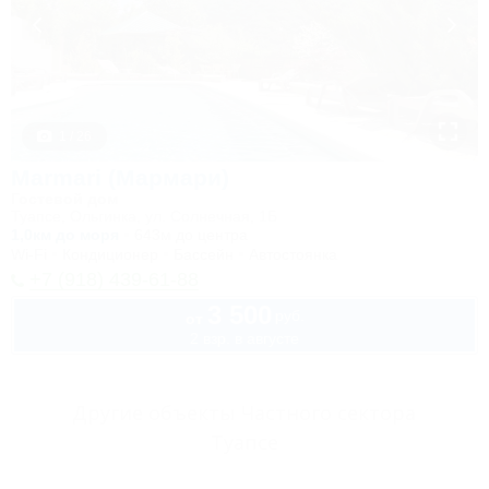
1 / 26
Marmari (Мармари)
Гостевой дом
Туапсе, Ольгинка, ул. Солнечная, 1Б
1,0км до моря
643м до центра
Wi-Fi
Кондиционер
Бассейн
Автостоянка
+7 (918) 439-61-88
3 500
руб.
от
2 взр. в августе
Другие объекты Частного сектора
Туапсе