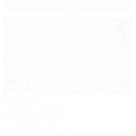
2 500
руб.
от
2 взр. в августе
1 / 59
Барселона
Гостевой дом
Туапсе, Небуг, ул. Приморская, 18а
50м до моря
1,1км до центра
Wi-Fi
Кондиционер
Автостоянка
+7 (988) 500-56-33