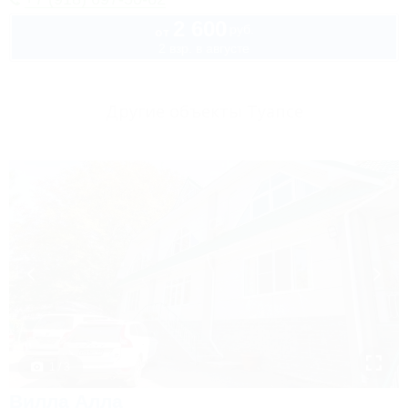
2 600
руб.
от
2 взр. в августе
Другие объекты Туапсе
1 / 3
Вилла Алла