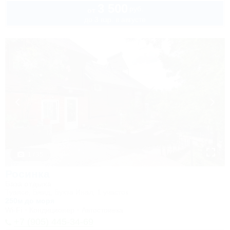
3 500
руб.
от
до 3 взр. в августе
1 / 35
Росинка
База отдыха
Туапсе, Бжид, Бухта Инал, 1 участок
250м до моря
Wi-Fi
Кондиционер
Автостоянка
+7 (905) 445-34-69