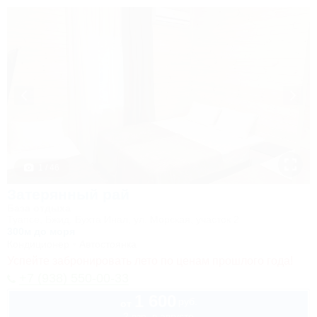
1 / 46
Затерянный рай
База отдыха
Туапсе, Бжид, Бухта Инал, ул. Морская, участок 2
300м до моря
Кондиционер
Автостоянка
Успейте забронировать лето по ценам прошлого года!
+7 (938) 550-00-33
1 600
руб.
от
2 взр. в августе