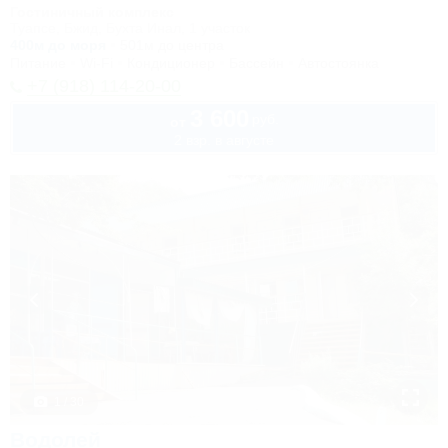
Гостиничный комплекс
Туапсе, Бжид, Бухта Инал, 1 участок
400м до моря
501м до центра
Питание
Wi-Fi
Кондиционер
Бассейн
Автостоянка
+7 (918) 114-20-00
3 600
руб.
от
2 взр. в августе
1 / 30
Водолей