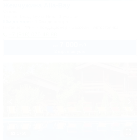
Жемчужина Alla-Bay
Отель
Туапсе, Бжид, Бухта Инал, 1 участок
50м до моря
1,0км до центра
Питание
Wi-Fi
Кондиционер
Бассейн
Автостоянка
+7 (918) 070-48-88
7 000
руб.
от
2 взр. в августе
1 / 50