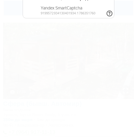
3 000
руб.
от
2 взр. в августе
1 / 28
Сфера (бывш. Автомир)
База отдыха
Туапсе, Бухта Инал, Бжид, 5 участок
350м до моря
4км до центра
Wi-Fi
Кондиционер
Автостоянка
+7 (964) 917-11-13