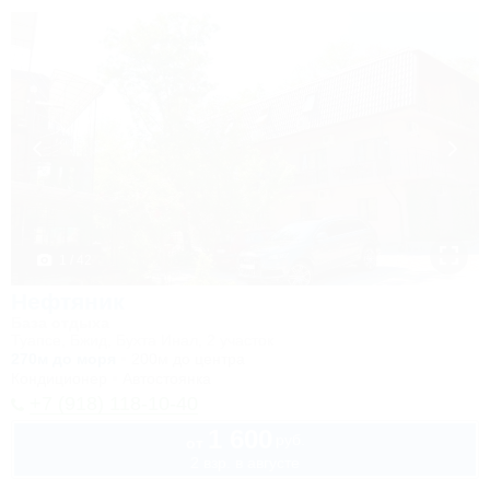
1 / 42
Нефтяник
База отдыха
Туапсе, Бжид, Бухта Инал, 2 участок
270м до моря
200м до центра
Кондиционер
Автостоянка
+7 (918) 118-10-40
1 600
руб.
от
2 взр. в августе