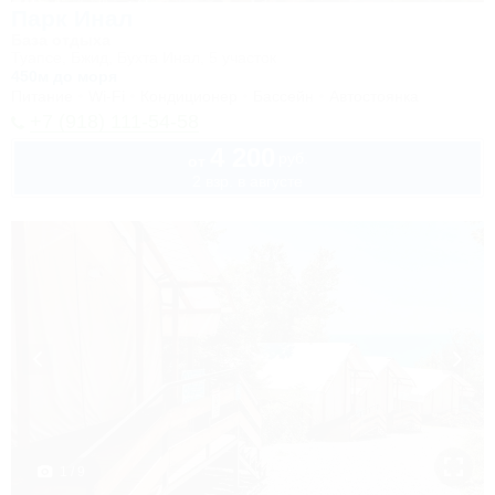
Парк Инал
База отдыха
Туапсе, Бжид, Бухта Инал, 5 участок
450м до моря
Питание
Wi-Fi
Кондиционер
Бассейн
Автостоянка
+7 (918) 111-54-58
4 200
руб.
от
2 взр. в августе
1 / 9