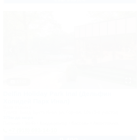
1 / 43
Delfin Holiday Park Inal (Дельфин
Холидей Парк Инал)
База отдыха
Туапсе, Бжид, Бухта Инал, ул. Горная, 10а (3-й участок)
375м до моря
Питание
Wi-Fi
Кондиционер
Бассейн
Автостоянка
+7 (918) 693-14-10