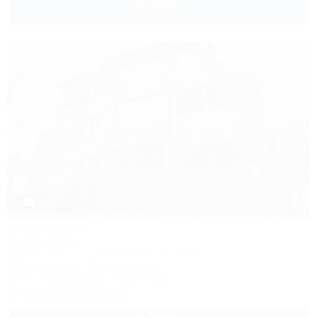
3 500
руб.
от
2 взр. в августе
1 / 37
Анастасия
Гостевой дом
Туапсе, Небуг, ул. Новороссийское шоссе, 7
250м до моря
772м до центра
Wi-Fi
Кондиционер
Автостоянка
+7 (918) 394-91-71