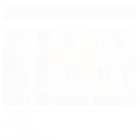
3 600
руб.
от
до 3 взр. в августе
1 / 22
Жилой дом На Приморской, 7а
Гостевой дом
Туапсе, Ольгинка, ул. Приморская, 7а
500м до моря
Wi-Fi
Кондиционер
Автостоянка
+7 (918) 697-50-62