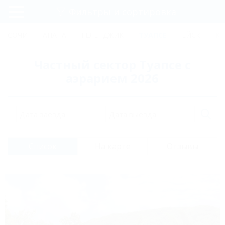
Фильтры и сортировка
Главная
СОЧИ
АНАПА
ГЕЛЕНДЖИК
ТУАПСЕ
ЕЙСК
КР
Регистрация
Частный сектор Туапсе с
Вход
аэрарием 2026
Дата заезда
Дата выезда
Список
На карте
Отзывы