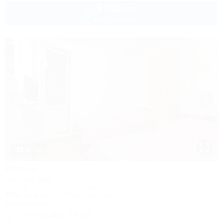
3 000
руб.
от
2 взр. в августе
1 / 22
Ирина
Частный дом
Туапсе, Небуг, ул. Набережная, 8
400м до воды
405м до центра
Автостоянка
+7 (918) 466-28-92