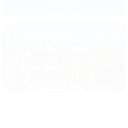
3 500
руб.
от
2 взр. в августе
1 / 15
Штиль
База отдыха
Туапсе, Лермонтово, ул. Набережная, 1б/1
100м до моря
Wi-Fi
Кондиционер
Бассейн
Автостоянка
+7 (918) 110-51-57