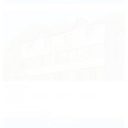
1 / 31
Фазенда
Гостиница
Туапсе, Бжид, Бухта Инал, 1 участок, ул. Морская, 3а
50м до моря
Wi-Fi
Кондиционер
+7 (989) 810-57-98
5 500
руб.
от
2 взр. в августе