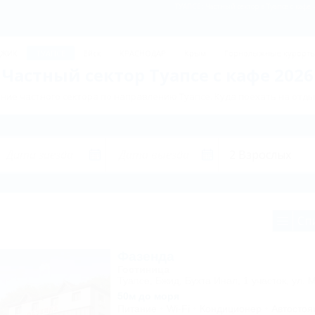
ТУАПСЕ: Частный сектор в Туапсе с кафе
ДЖИК
ТУАПСЕ
Ейск
КРАСНОДАР
Крым
Горнолыжные курорт
Частный сектор Туапсе с кафе 2026
ие частного сектора по направлению Туапсе. Куда поехать на отды
Сп
Фазенда
Гостиница
Туапсе, Бжид, Бухта Инал, 1 участок, ул. 
50м до моря
Питание
Wi-Fi
Кондиционер
Автостоя