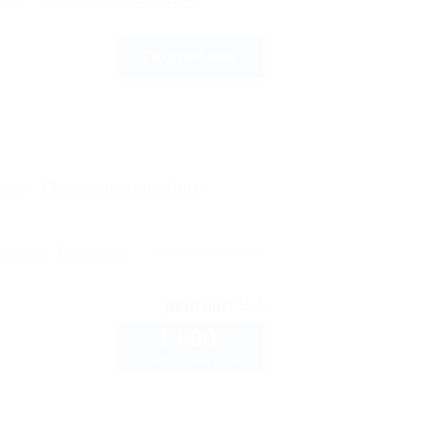
Подробнее
рте
Показать телефон
тора Туапсе
9.1
рейтинг:
1 600
руб.
от
2 взр. в августе