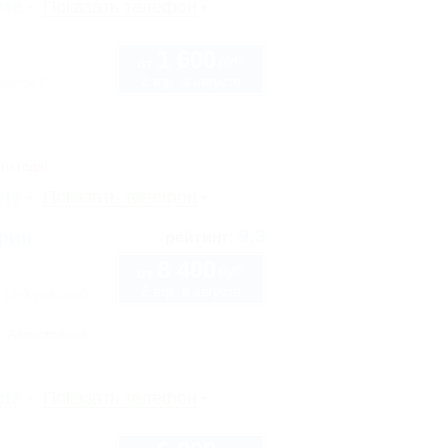
рте
Показать телефон
1 600
руб.
от
2 взр. в августе
асток 2
го года!
рте
Показать телефон
9.3
ьфин
рейтинг:
8 400
руб.
от
2 взр. в августе
 (3-й участок)
Автостоянка
рте
Показать телефон