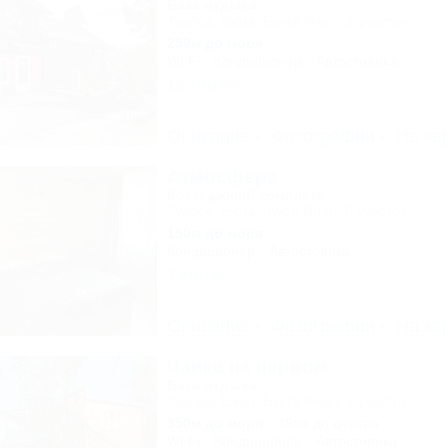
База отдыха
Туапсе, Бжид, Бухта Инал, 1 участок
250м до моря
Wi-Fi
Кондиционер
Автостоянка
12 отзывов
Описание
Фотографии
На ка
Атмосфера
Коттеджный комплекс
Туапсе, Бжид, бухта Инал, 6 участок
150м до моря
Кондиционер
Автостоянка
3 отзыва
Описание
Фотографии
На ка
Чайка на первом
База отдыха
Туапсе, Бжид, Бухта Инал, 1 участок
350м до моря
49км до центра
Wi-Fi
Кондиционер
Автостоянка