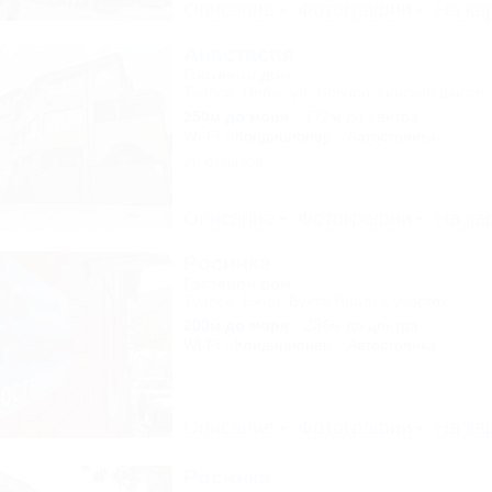
Описание
Фотографии
На ка
Анастасия
Гостевой дом
Туапсе, Небуг, ул. Новороссийское шоссе,
250м до моря
772м до центра
Wi-Fi
Кондиционер
Автостоянка
26 отзывов
Описание
Фотографии
На ка
Росинка
Гостевой дом
Туапсе, Бжид, Бухта Инал, 1 участок
200м до моря
236м до центра
Wi-Fi
Кондиционер
Автостоянка
Описание
Фотографии
На ка
Росинка