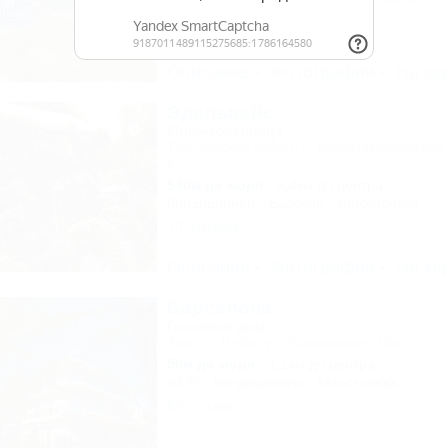
37 отзывов
Описание
Фотографии
На ка
Эдельвейс
Мини-гостиница
Туапсинский район, п. Новомихайловский,
6
540м до моря
2,4км до центра
Кондиционер
Бассейн
Автостоянка
10 отзывов
Описание
Фотографии
На ка
Барселона
Гостевой дом
Туапсе, Небуг, ул. Приморская, 18а
50м до моря
1,1км до центра
Wi-Fi
Кондиционер
Автостоянка
62 отзыва