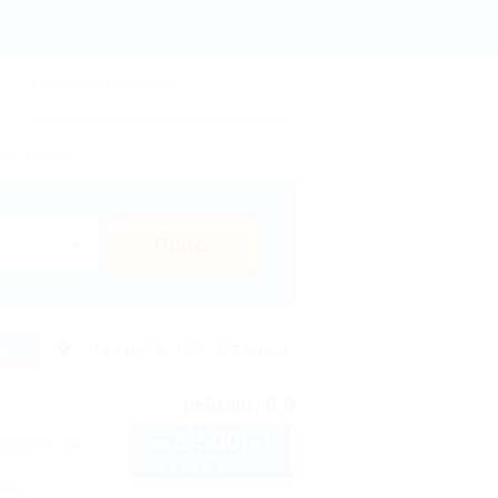
 - бронирование, цены 2026 - Отдых.на Кубани.ру
Регистрация
Вход
ы
Термальные источники
х в Туапсе?
Поиск
исок
На карте
Отзывы
9.9
рейтинг:
5 500
руб.
Морская, 3а
от
2 взр. в августе
нка