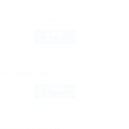
рте
Показать телефон
9 400
руб.
от
2 взр. в августе
нка
рте
Показать телефон
8 000
руб.
от
до 3 взр. в августе
Автостоянка
рте
Показать телефон