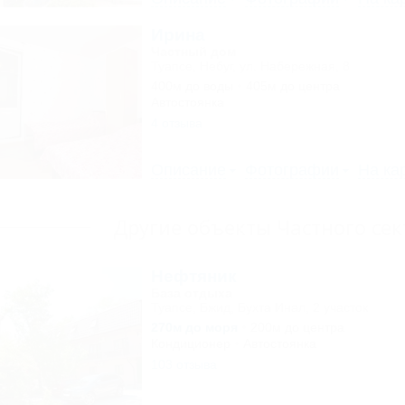
Ирина
Частный дом
Туапсе, Небуг, ул. Набережная, 8
400м до воды
405м до центра
Автостоянка
4 отзыва
Описание
Фотографии
На ка
Другие объекты Частного сек
Нефтяник
База отдыха
Туапсе, Бжид, Бухта Инал, 2 участок
270м до моря
200м до центра
Кондиционер
Автостоянка
103 отзыва