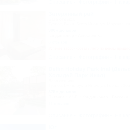
Описание
Фотографии
На ка
Затерянный рай
База отдыха
Туапсе, Бжид, Бухта Инал, ул. Морская, уч
300м до моря
Кондиционер
Автостоянка
8 отзывов
Успейте забронировать лето по ценам прошло
Описание
Фотографии
На ка
Delfin Holiday Park Inal (Дел
Холидей Парк Инал)
База отдыха
Туапсе, Бжид, Бухта Инал, ул. Горная, 10а
375м до моря
Питание
Wi-Fi
Кондиционер
Бассейн
11 отзывов
Описание
Фотографии
На ка
Юг