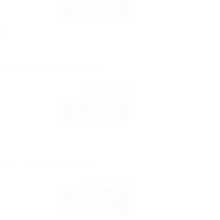
6 000
руб.
от
2 взр. в августе
нка
рте
Показать телефон
8.9
рейтинг:
3 000
руб.
от
2 взр. в августе
рте
Показать телефон
8.7
рейтинг:
4 500
руб.
от
2 взр. в августе