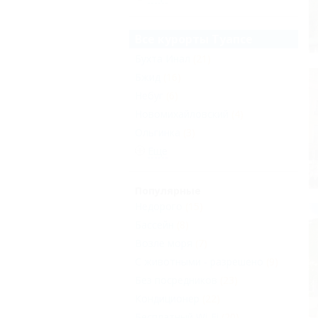
Все курорты Туапсе
Бухта Инал
(21)
Бжид
(16)
Небуг
(6)
Новомихайловский
(4)
Ольгинка
(3)
Еще
Популярные
Недорого
(15)
Бассейн
(8)
Возле моря
(7)
С животными - разрешено
(9)
Без посредников
(23)
Кондиционер
(22)
Бесплатный Wi-Fi
(20)