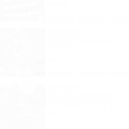
9 отзывов
Описание
Фотографии
На ка
Гранд-Шато
Гостевой дом
Туапсе, Ольгинка, мкр. Горизонт, 52
100м до моря
Wi-Fi
Кондиционер
Бассейн
Автостоя
1 отзыв
Описание
Фотографии
На ка
Три сестры
Гостевой дом
Туапсе, Небуг, ул. Приморская, 1а
100м до моря
696м до центра
Питание
Wi-Fi
Кондиционер
Бассейн
16 отзывов
Описание
Фотографии
На ка