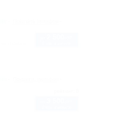
рте
Показать телефон
2 500
руб.
от
2 взр. в августе
 ул. Парковая,
рте
Показать телефон
9
рейтинг:
3 500
руб.
от
2 взр. в августе