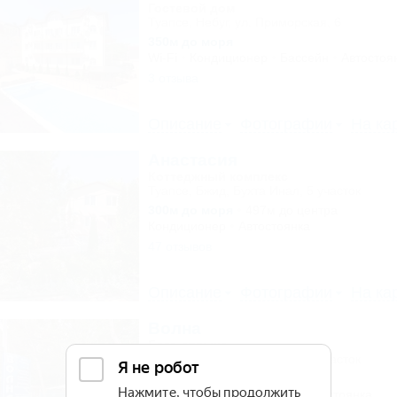
Гостевой дом
Туапсе, Небуг, ул. Приморская, 6
350м до моря
Wi-Fi
Кондиционер
Бассейн
Автостоя
3 отзыва
Описание
Фотографии
На ка
Анастасия
Коттеджный комплекс
Туапсе, Бжид, Бухта Инал, 5 участок
300м до моря
497м до центра
Кондиционер
Автостоянка
47 отзывов
Описание
Фотографии
На ка
Волна
База отдыха
Туапсе, Бжид, Бухта Инал, 6 участок
300м до моря
3км до центра
Питание
Кондиционер
Автостоянка