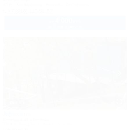
Wi-Fi
Кондиционер
Бассейн
Автостоянка
+7 (918) 110-51-57
4 000
руб.
от
до 3 взр. в августе
1 / 21
Афалина
Коттеджный комплекс
Туапсе, Бжид, Бухта Инал, 1 участок
50м до моря