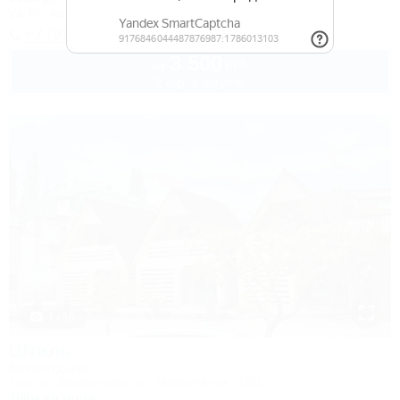
Wi-Fi
Кондиционер
Автостоянка
+7 (918) 470-52-73
3 500
руб.
от
2 взр. в августе
1 / 15
Штиль
База отдыха
Туапсе, Лермонтово, ул. Набережная, 1б/1
100м до моря