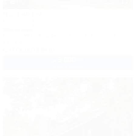
1 / 17
Черноморье
Гостиничный комплекс
Туапсе, Небуг, ул. Приморская, 27Б
100м до моря
Питание
Wi-Fi
Кондиционер
Бассейн
Автостоянка
1 спецпредложение
+7 (86167) 9-84-87
5 000
руб.
от
1 взр. в августе