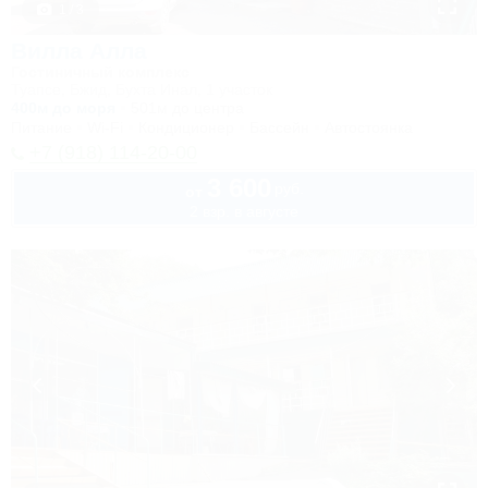
1 / 3
Вилла Алла
Гостиничный комплекс
Туапсе, Бжид, Бухта Инал, 1 участок
400м до моря
501м до центра
Питание
Wi-Fi
Кондиционер
Бассейн
Автостоянка
+7 (918) 114-20-00
3 600
руб.
от
2 взр. в августе