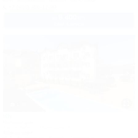
Wi-Fi
Кондиционер
Бассейн
Автостоянка
+7 (988) 356-12-90
9 400
руб.
от
2 взр. в августе
1 / 34
Юг
Гостевой дом
Туапсе, Небуг, ул. Приморская, 6
350м до моря