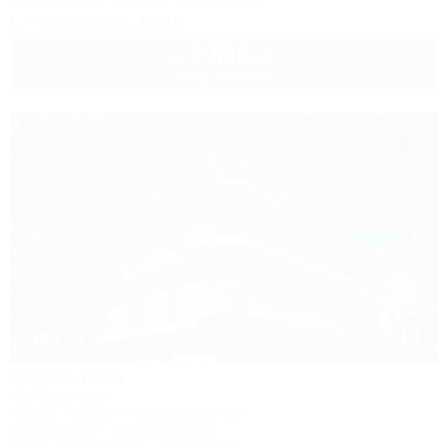
Кондиционер
Бассейн
Автостоянка
+7 (918) 915-43-49
2 500
руб.
от
2 взр. в августе
1 / 59
Барселона
Гостевой дом
Туапсе, Небуг, ул. Приморская, 18а
50м до моря
1,1км до центра