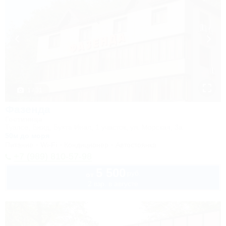
1 / 31
Фазенда
Гостиница
Туапсе, Бжид, Бухта Инал, 1 участок, ул. Морская, 3а
50м до моря
Питание
Wi-Fi
Кондиционер
Автостоянка
+7 (989) 810-57-98
5 500
руб.
от
2 взр. в августе