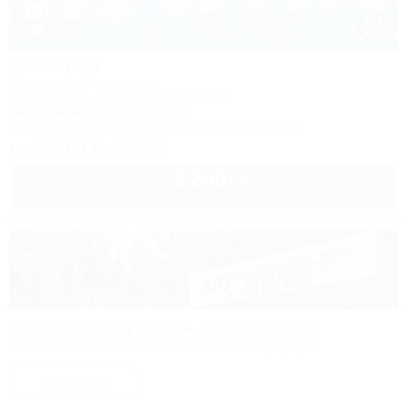
1 / 50
Виктория
Гостиничный комплекс
Туапсе, Бжид, Бухта Инал, 2 участок
1м до моря
506м до центра
Питание
Кондиционер
Бассейн
Автостоянка
+7 (918) 114-10-00
2 200
руб.
от
2 взр. в августе
Продолжая работу с сайтом, вы подтверждаете
использование сайтом cookies вашего браузера.
СОГЛАСЕН