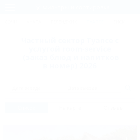
Фильтры и сортировка
Главная
СОЧИ
АНАПА
ГЕЛЕНДЖИК
ТУАПСЕ
ЕЙСК
КР
Регистрация
Частный сектор Туапсе с
Вход
услугой room-service
(заказ блюд и напитков
в номер) 2026
Дата заезда
Дата выезда
Список
На карте
Отзывы