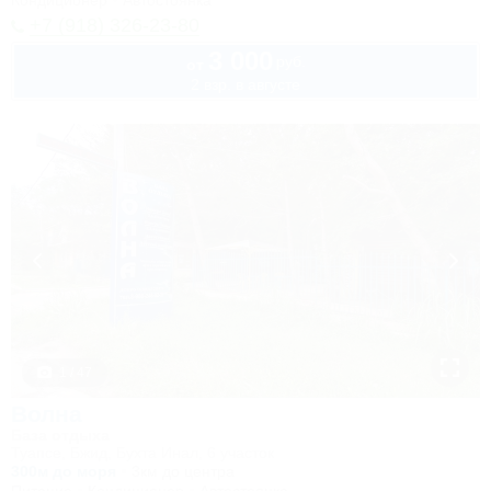
Кондиционер
Автостоянка
+7 (918) 326-23-80
3 000
руб.
от
2 взр. в августе
1 / 47
Волна
База отдыха
Туапсе, Бжид, Бухта Инал, 6 участок
300м до моря
3км до центра