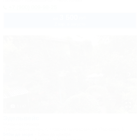
Питание
Кондиционер
Автостоянка
+7 (900) 009-98-25
3 500
руб.
от
2 взр. в августе
1 / 47
Эдельвейс
Мини-гостиница
Туапсинский район, п. Новомихайловский, ул. Парковая, 6
540м до моря
2,4км до центра