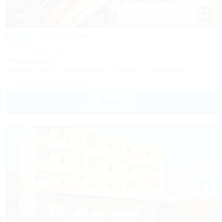
1 / 9
Море на ладони
Глэмпинг
Туапсе, Бжид, бухта Инал, 1-2 участок
400м до моря
Питание
Wi-Fi
Кондиционер
Бассейн
Автостоянка
+7 (918) 114-10-00
8 500
руб.
от
палатка в августе