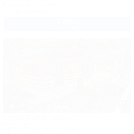
Кондиционер
Автостоянка
+7 (988) 488-92-95
3 600
руб.
от
до 3 взр. в августе
1 / 28
Сфера (бывш. Автомир)
База отдыха
Туапсе, Бухта Инал, Бжид, 5 участок
350м до моря
4км до центра