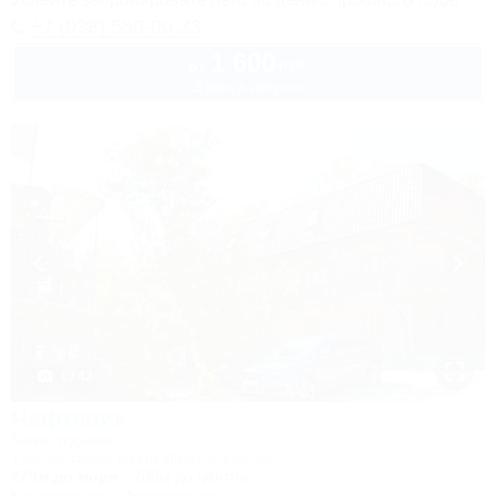
+7 (938) 550-00-33
1 600
руб.
от
2 взр. в августе
1 / 42
Нефтяник
База отдыха
Туапсе, Бжид, Бухта Инал, 2 участок
270м до моря
200м до центра