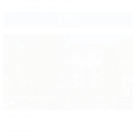
Wi-Fi
Кондиционер
Автостоянка
+7 (905) 445-34-69
2 000
руб.
от
2 взр. в августе
1 / 47
Анастасия
Коттеджный комплекс
Туапсе, Бжид, Бухта Инал, 5 участок
300м до моря
497м до центра