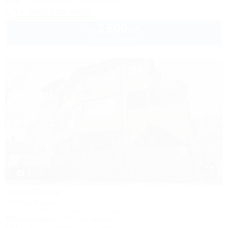
Wi-Fi
Кондиционер
Автостоянка
+7 (988) 500-56-33
3 500
руб.
от
2 взр. в августе
1 / 37
Анастасия
Гостевой дом
Туапсе, Небуг, ул. Новороссийское шоссе, 7
250м до моря
772м до центра