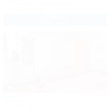
Wi-Fi
Кондиционер
Бассейн
Автостоянка
+7 (918) 007-39-09
3 000
руб.
от
2 взр. в августе
1 / 22
Ирина
Частный дом
Туапсе, Небуг, ул. Набережная, 8
400м до воды
405м до центра