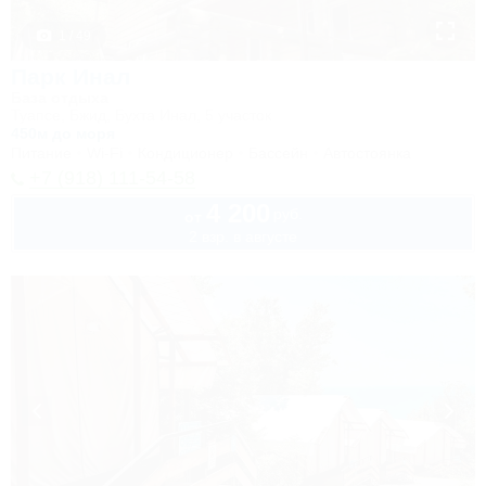
1 / 49
Парк Инал
База отдыха
Туапсе, Бжид, Бухта Инал, 5 участок
450м до моря
Питание
Wi-Fi
Кондиционер
Бассейн
Автостоянка
+7 (918) 111-54-58
4 200
руб.
от
2 взр. в августе