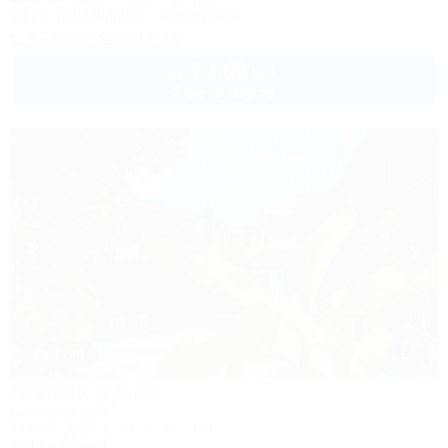
Wi-Fi
Кондиционер
Автостоянка
+7 (964) 917-11-13
2 500
руб.
от
2 взр. в августе
1 / 40
Олений ручей
Гостевой дом
Туапсе, Джубга, ул. Зеленая, 8
600м до моря