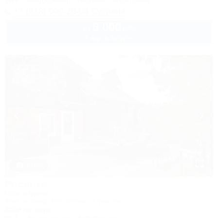
Wi-Fi
Кондиционер
Бассейн
Автостоянка
+7 (918) 000-20-04 Сусанна
6 000
руб.
от
2 взр. в августе
1 / 35
Росинка
База отдыха
Туапсе, Бжид, Бухта Инал, 1 участок
250м до моря