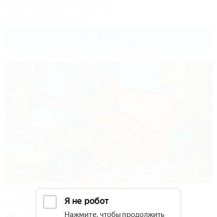
Wi-Fi
Кондиционер
Автостоянка
+7 (918) 939-66-11
3 500
руб.
от
до 3 взр. в августе
1 / 47
Чайка на первом
База отдыха
Туапсе, Бжид, Бухта Инал, 1 участок
350м до моря
49км до центра