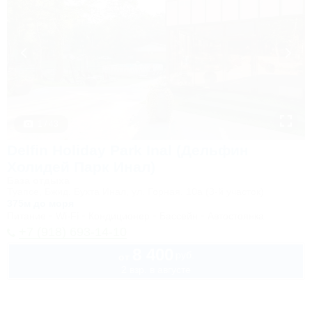
1 / 43
Delfin Holiday Park Inal (Дельфин
Холидей Парк Инал)
База отдыха
Туапсе, Бжид, Бухта Инал, ул. Горная, 10а (3-й участок)
375м до моря
Питание
Wi-Fi
Кондиционер
Бассейн
Автостоянка
+7 (918) 693-14-10
8 400
руб.
от
2 взр. в августе