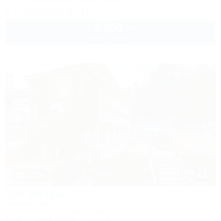
Wi-Fi
Кондиционер
Автостоянка
+7 (918) 394-91-71
2 000
руб.
от
2 взр. в августе
1 / 33
Три сестры
Гостевой дом
Туапсе, Небуг, ул. Приморская, 1а
100м до моря
696м до центра