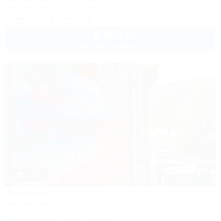
Питание
Wi-Fi
Кондиционер
Бассейн
Автостоянка
+7 (918) 430-93-39
8 000
руб.
от
до 3 взр. в августе
1 / 24
Росинка
Гостевой дом
Туапсе, Бжид, Бухта Инал, 1 участок
200м до моря
236м до центра