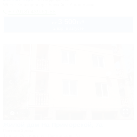
Wi-Fi
Кондиционер
Бассейн
Автостоянка
+7 (918) 439-61-88
3 500
руб.
от
2 взр. в августе
1 / 22
Жилой дом На Приморской, 7а
Гостевой дом
Туапсе, Ольгинка, ул. Приморская, 7а