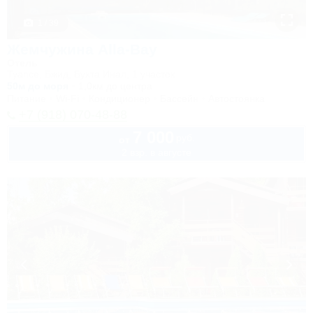
1 / 39
Жемчужина Alla-Bay
Отель
Туапсе, Бжид, Бухта Инал, 1 участок
50м до моря
1,0км до центра
Питание
Wi-Fi
Кондиционер
Бассейн
Автостоянка
+7 (918) 070-48-88
7 000
руб.
от
2 взр. в августе