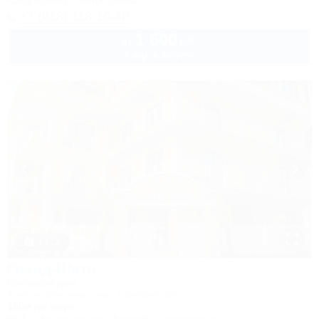
Кондиционер
Автостоянка
+7 (918) 118-10-40
1 600
руб.
от
2 взр. в августе
1 / 12
Гранд-Шато
Гостевой дом
Туапсе, Ольгинка, мкр. Горизонт, 52
100м до моря