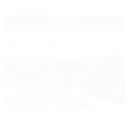
Кондиционер
Автостоянка
+7 (999) 414-11-44
12 000
руб.
от
до 5 взр. в августе
1 / 26
Marmari (Мармари)
Гостевой дом
Туапсе, Ольгинка, ул. Солнечная, 1Б
1,0км до моря
643м до центра