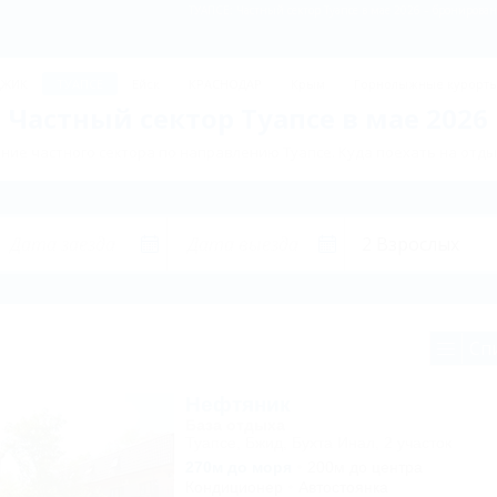
ТУАПСЕ: Частный сектор Туапсе в мае 2026 – бронирован
ДЖИК
ТУАПСЕ
Ейск
КРАСНОДАР
Крым
Горнолыжные курорт
Частный сектор Туапсе в мае 2026
ие частного сектора по направлению Туапсе. Куда поехать на отды
Сп
Нефтяник
База отдыха
Туапсе, Бжид, Бухта Инал, 2 участок
270м до моря
200м до центра
Кондиционер
Автостоянка