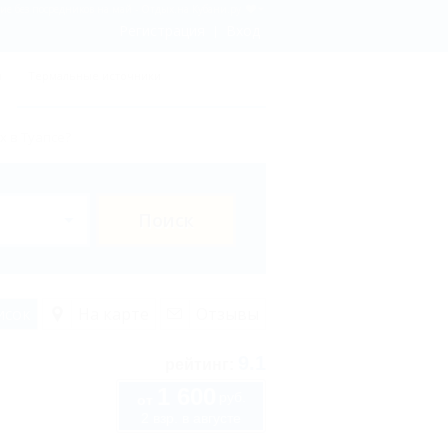
ие без посредников на май - Отдых.на Кубани.ру
Регистрация
Вход
ы
Термальные источники
х в Туапсе?
Поиск
исок
На карте
Отзывы
9.1
рейтинг:
1 600
руб.
от
2 взр. в августе