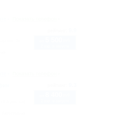
рте
Показать телефон
9.9
рейтинг:
5 500
руб.
Морская, 3а
от
2 взр. в августе
нка
рте
Показать телефон
9.3
ьфин
рейтинг:
8 400
руб.
от
2 взр. в августе
 (3-й участок)
Автостоянка