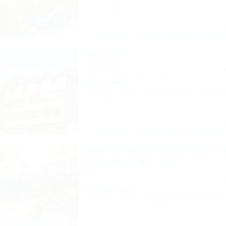
103 отзыва
Описание
Фотографии
На ка
Фазенда
Гостиница
Туапсе, Бжид, Бухта Инал, 1 участок, ул. 
50м до моря
Питание
Wi-Fi
Кондиционер
Автостоя
9 отзывов
Описание
Фотографии
На ка
Delfin Holiday Park Inal (Дел
Холидей Парк Инал)
База отдыха
Туапсе, Бжид, Бухта Инал, ул. Горная, 10а
375м до моря
Питание
Wi-Fi
Кондиционер
Бассейн
11 отзывов