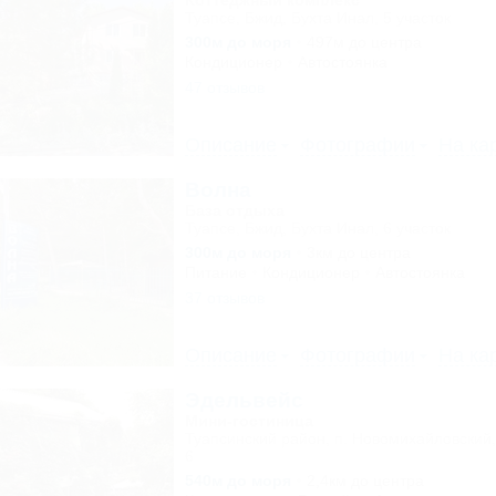
Коттеджный комплекс
Туапсе, Бжид, Бухта Инал, 5 участок
300м до моря
497м до центра
Кондиционер
Автостоянка
47 отзывов
Описание
Фотографии
На ка
Волна
База отдыха
Туапсе, Бжид, Бухта Инал, 6 участок
300м до моря
3км до центра
Питание
Кондиционер
Автостоянка
37 отзывов
Описание
Фотографии
На ка
Эдельвейс
Мини-гостиница
Туапсинский район, п. Новомихайловский,
6
540м до моря
2,4км до центра