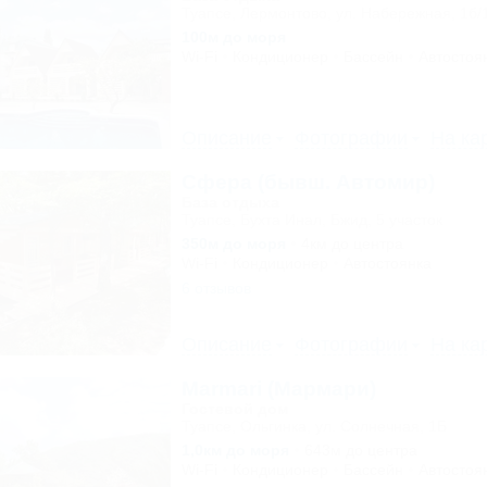
Туапсе, Лермонтово, ул. Набережная, 1б/
100м до моря
Wi-Fi
Кондиционер
Бассейн
Автостоя
Описание
Фотографии
На ка
Сфера (бывш. Автомир)
База отдыха
Туапсе, Бухта Инал, Бжид, 5 участок
350м до моря
4км до центра
Wi-Fi
Кондиционер
Автостоянка
6 отзывов
Описание
Фотографии
На ка
Marmari (Мармари)
Гостевой дом
Туапсе, Ольгинка, ул. Солнечная, 1Б
1,0км до моря
643м до центра
Wi-Fi
Кондиционер
Бассейн
Автостоя