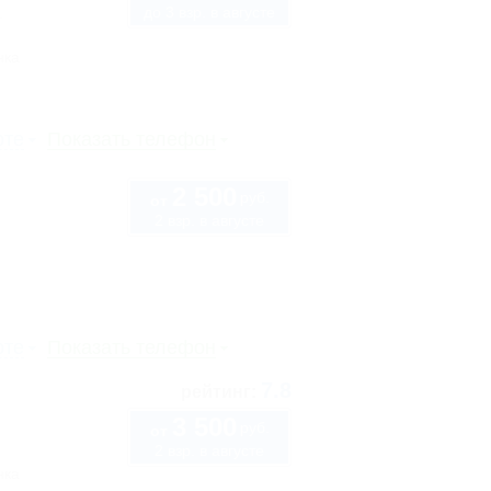
до 3 взр. в августе
1
нка
рте
Показать телефон
2 500
руб.
от
2 взр. в августе
рте
Показать телефон
7.8
рейтинг:
3 500
руб.
от
2 взр. в августе
нка