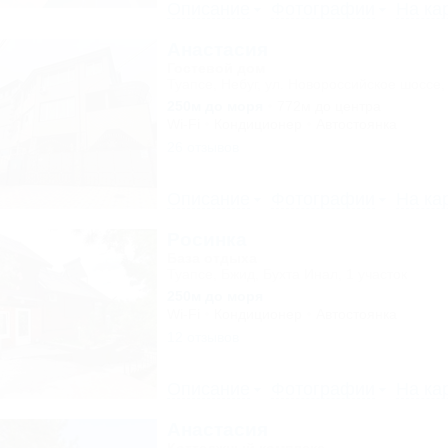
Описание
Фотографии
На ка
Анастасия
Гостевой дом
Туапсе, Небуг, ул. Новороссийское шоссе,
250м до моря
772м до центра
Wi-Fi
Кондиционер
Автостоянка
26 отзывов
Описание
Фотографии
На ка
Росинка
База отдыха
Туапсе, Бжид, Бухта Инал, 1 участок
250м до моря
Wi-Fi
Кондиционер
Автостоянка
12 отзывов
Описание
Фотографии
На ка
Анастасия