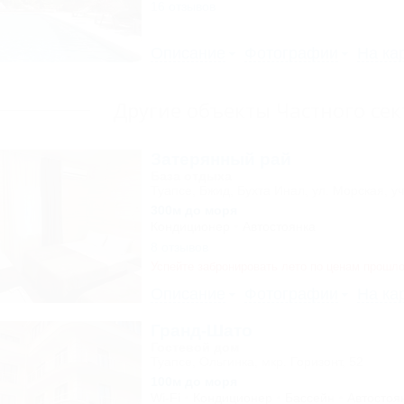
16 отзывов
Описание
Фотографии
На ка
Другие объекты Частного сек
Затерянный рай
База отдыха
Туапсе, Бжид, Бухта Инал, ул. Морская, уч
300м до моря
Кондиционер
Автостоянка
8 отзывов
Успейте забронировать лето по ценам прошло
Описание
Фотографии
На ка
Гранд-Шато
Гостевой дом
Туапсе, Ольгинка, мкр. Горизонт, 52
100м до моря
Wi-Fi
Кондиционер
Бассейн
Автостоя