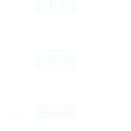
3 000
руб.
от
2 взр. в августе
рте
Показать телефон
8.7
рейтинг:
3 500
руб.
от
2 взр. в августе
рте
Показать телефон
2 500
руб.
от
2 взр. в августе
 ул. Парковая,