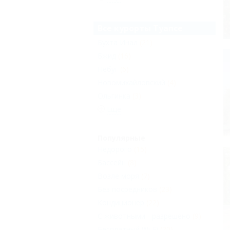
Все курорты Туапсе
Бухта Инал
(21)
Бжид
(16)
Небуг
(6)
Новомихайловский
(4)
Ольгинка
(3)
Еще
Популярные
Недорого
(15)
Бассейн
(8)
Возле моря
(7)
Без посредников
(23)
Кондиционер
(22)
С животными - разрешено
(9)
Бесплатный Wi-Fi
(20)