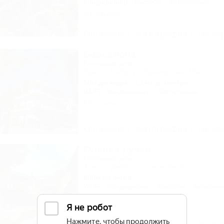
Кондиционер
Бассейн
Автостоянка
10 отзывов
Описание
Фотографии
На ка
Барселона
Гостевой дом
Туапсе, Небуг, ул. Приморская, 18а
50м до моря
1,1км до центра
Wi-Fi
Кондиционер
Автостоянка
62 отзыва
Описание
Фотографии
На ка
Олений ручей
Гостевой дом
Туапсе, Джубга, ул. Зеленая, 8
600м до моря
Wi-Fi
Кондиционер
Бассейн
Автостоя
5 отзывов