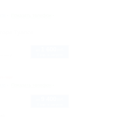
рте
Показать телефон
тора Туапсе
1 600
руб.
от
2 взр. в августе
асток 2
го года!
рте
Показать телефон
9 400
руб.
от
2 взр. в августе
нка