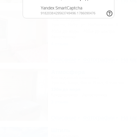
Описание
Фотографии
На ка
Ирина
Частный дом
Туапсе, Небуг, ул. Набережная, 8
400м до воды
405м до центра
Автостоянка
4 отзыва
Описание
Фотографии
На ка
Атмосфера
Коттеджный комплекс
Туапсе, Бжид, бухта Инал, 6 участок
150м до моря
Кондиционер
Автостоянка
3 отзыва
Описание
Фотографии
На ка
Штиль
База отдыха