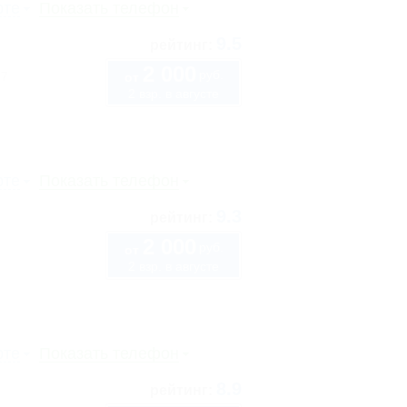
рте
Показать телефон
9.5
рейтинг:
2 000
руб.
 7
от
2 взр. в августе
рте
Показать телефон
9.3
рейтинг:
2 000
руб.
от
2 взр. в августе
рте
Показать телефон
8.9
рейтинг: