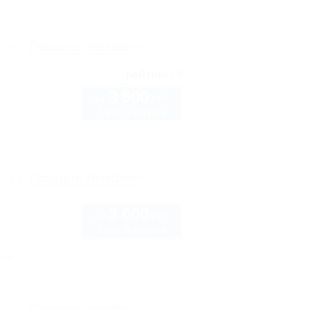
рте
Показать телефон
9
рейтинг:
3 500
руб.
от
2 взр. в августе
рте
Показать телефон
3 000
руб.
от
2 взр. в августе
нка