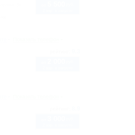
5 500
руб.
Морская, 3а
от
2 взр. в августе
нка
рте
Показать телефон
9.3
рейтинг:
2 000
руб.
от
2 взр. в августе
рте
Показать телефон
8.9
рейтинг:
3 000
руб.
от
2 взр. в августе