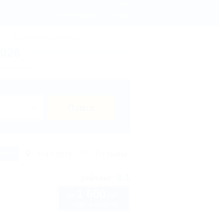
 неделю, семь дней в 2026 - Отдых.на Кубани.ру
Регистрация
Вход
ы
Термальные источники
2026
х в Туапсе?
Поиск
исок
На карте
Отзывы
9.1
рейтинг:
1 600
руб.
от
2 взр. в августе