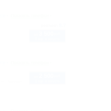
рте
Показать телефон
8.7
рейтинг:
3 500
руб.
от
2 взр. в августе
рте
Показать телефон
2 500
руб.
от
2 взр. в августе
 ул. Парковая,