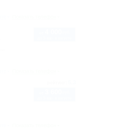
рте
Показать телефон
4 000
руб.
от
до 3 взр. в августе
1
нка
рте
Показать телефон
5.3
рейтинг:
3 600
руб.
от
до 3 взр. в августе
рте
Показать телефон