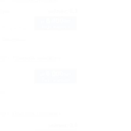
9.3
ьфин
рейтинг:
8 400
руб.
от
2 взр. в августе
 (3-й участок)
Автостоянка
рте
Показать телефон
6 000
руб.
от
2 взр. в августе
нка
рте
Показать телефон
9.9
рейтинг: