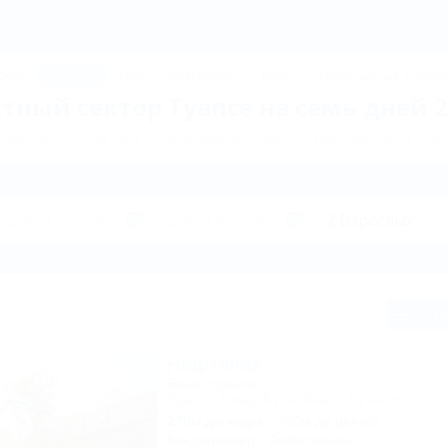
ТУАПСЕ: Частный сектор Туапсе на 7 дней – бронирование без посредников на
ДЖИК
ТУАПСЕ
Ейск
КРАСНОДАР
Крым
Горнолыжные курорт
тный сектор Туапсе на семь дней 
ие частного сектора по направлению Туапсе. Куда поехать на отды
Сп
Нефтяник
База отдыха
Туапсе, Бжид, Бухта Инал, 2 участок
270м до моря
200м до центра
Кондиционер
Автостоянка