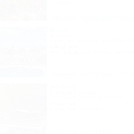
25 отзывов
Описание
Фотографии
На ка
Штиль
База отдыха
Туапсе, Лермонтово, ул. Набережная, 1б/
100м до моря
Wi-Fi
Кондиционер
Бассейн
Автостоя
Описание
Фотографии
На ка
Афалина
Коттеджный комплекс
Туапсе, Бжид, Бухта Инал, 1 участок
50м до моря
Кондиционер
Автостоянка
1 отзыв
Описание
Фотографии
На ка