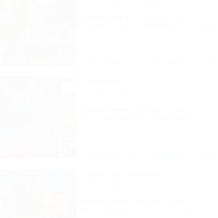
Туапсе, Небуг, ул. Приморская, 1а
100м до моря
696м до центра
Питание
Wi-Fi
Кондиционер
Бассейн
16 отзывов
Описание
Фотографии
На ка
Росинка
Гостевой дом
Туапсе, Бжид, Бухта Инал, 1 участок
200м до моря
236м до центра
Wi-Fi
Кондиционер
Автостоянка
Описание
Фотографии
На ка
Чайка на первом
База отдыха
Туапсе, Бжид, Бухта Инал, 1 участок
350м до моря
49км до центра
Wi-Fi
Кондиционер
Автостоянка