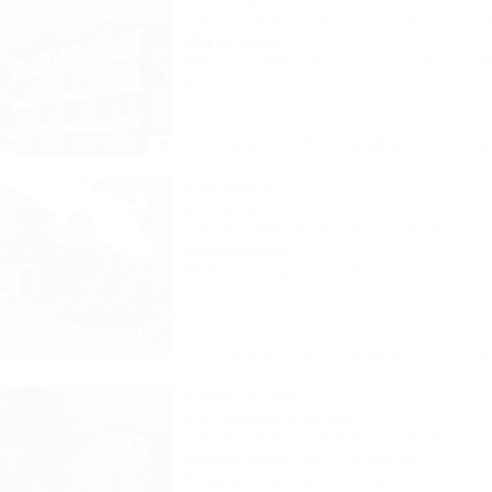
Гостиница
Туапсе, Бжид, Бухта Инал, 1 участок, ул. 
50м до моря
Питание
Wi-Fi
Кондиционер
Автостоя
9 отзывов
Описание
Фотографии
На ка
Росинка
База отдыха
Туапсе, Бжид, Бухта Инал, 1 участок
250м до моря
Wi-Fi
Кондиционер
Автостоянка
12 отзывов
Описание
Фотографии
На ка
Анастасия
Коттеджный комплекс
Туапсе, Бжид, Бухта Инал, 5 участок
300м до моря
497м до центра
Кондиционер
Автостоянка