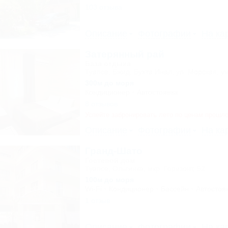
103 отзыва
Описание
Фотографии
На ка
Затерянный рай
База отдыха
Туапсе, Бжид, Бухта Инал, ул. Морская, уч
300м до моря
Кондиционер
Автостоянка
8 отзывов
Успейте забронировать лето по ценам прошло
Описание
Фотографии
На ка
Гранд-Шато
Гостевой дом
Туапсе, Ольгинка, мкр. Горизонт, 52
100м до моря
Wi-Fi
Кондиционер
Бассейн
Автостоя
1 отзыв
Описание
Фотографии
На ка