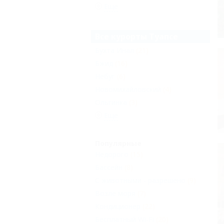
Еще
Все курорты Туапсе
Бухта Инал
(21)
Бжид
(16)
Небуг
(6)
Новомихайловский
(4)
Ольгинка
(3)
Еще
Популярные
Недорого
(15)
Бассейн
(8)
С животными - разрешено
(9)
Возле моря
(7)
Кондиционер
(22)
Бесплатный Wi-Fi
(20)