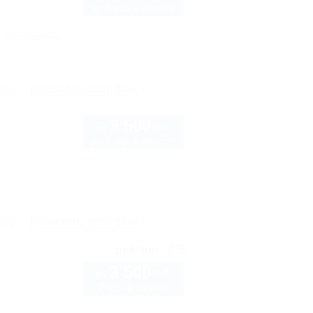
до 3 взр. в августе
Автостоянка
рте
Показать телефон
3 500
руб.
от
до 3 взр. в августе
рте
Показать телефон
7.9
рейтинг:
3 500
руб.
от
2 взр. в августе