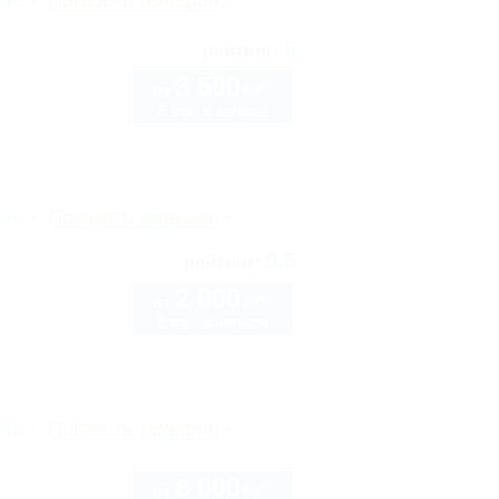
рте
Показать телефон
9
рейтинг:
3 500
руб.
от
2 взр. в августе
рте
Показать телефон
9.5
рейтинг:
2 000
руб.
 7
от
2 взр. в августе
рте
Показать телефон
8 000
руб.
от