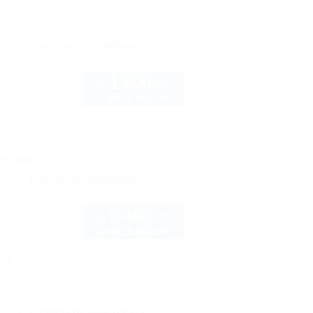
рте
Показать телефон
1 600
руб.
от
2 взр. в августе
асток 2
го года!
рте
Показать телефон
9 400
руб.
от
2 взр. в августе
нка
рте
Показать телефон