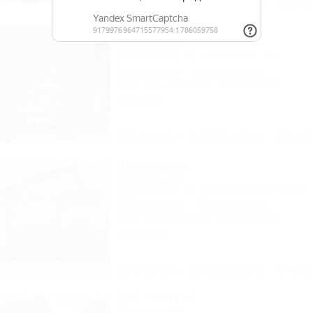
Описание
Фотографии
На ка
Барселона
Гостевой дом
Туапсе, Небуг, ул. Приморская, 18а
50м до моря
1,1км до центра
Wi-Fi
Кондиционер
Автостоянка
62 отзыва
Описание
Фотографии
На ка
Анастасия
Гостевой дом
Туапсе, Небуг, ул. Новороссийское шоссе,
250м до моря
772м до центра
Wi-Fi
Кондиционер
Автостоянка
26 отзывов
Описание
Фотографии
На ка
Три сестры
Гостевой дом