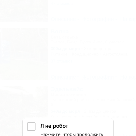
47 отзывов
Описание
Фотографии
На ка
Волна
База отдыха
Туапсе, Бжид, Бухта Инал, 6 участок
300м до моря
3км до центра
Питание
Кондиционер
Автостоянка
37 отзывов
Описание
Фотографии
На ка
Эдельвейс
Мини-гостиница
Туапсинский район, п. Новомихайловский,
6
540м до моря
2,4км до центра
Кондиционер
Бассейн
Автостоянка
10 отзывов