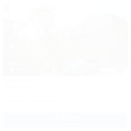
1 / 42
Нефтяник
База отдыха
Туапсе, Бжид, Бухта Инал, 2 участок
270м до моря
200м до центра
Кондиционер
Автостоянка
+7 (918) 118-10-40
1 600
руб.
от
2 взр. в августе