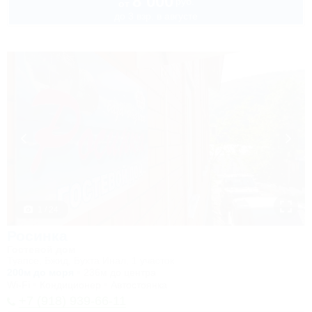
8 000
руб.
от
до 3 взр. в августе
1 / 24
Росинка
Гостевой дом
Туапсе, Бжид, Бухта Инал, 1 участок
200м до моря
236м до центра
Wi-Fi
Кондиционер
Автостоянка
+7 (918) 939-66-11