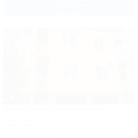
3 500
руб.
от
2 взр. в августе
1 / 22
Жилой дом На Приморской, 7а
Гостевой дом
Туапсе, Ольгинка, ул. Приморская, 7а
500м до моря
Wi-Fi
Кондиционер
Автостоянка
+7 (918) 697-50-62