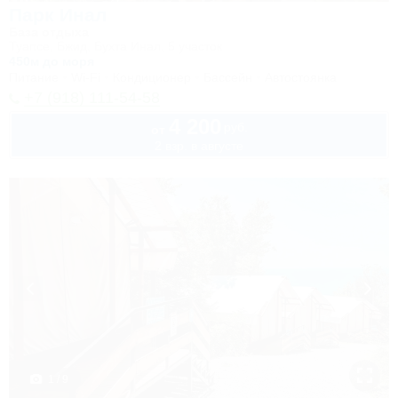
Парк Инал
База отдыха
Туапсе, Бжид, Бухта Инал, 5 участок
450м до моря
Питание
Wi-Fi
Кондиционер
Бассейн
Автостоянка
+7 (918) 111-54-58
4 200
руб.
от
2 взр. в августе
1 / 9