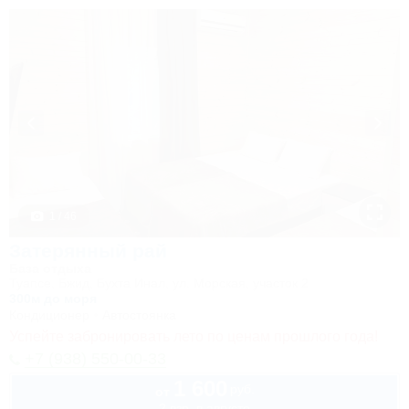
1 / 46
Затерянный рай
База отдыха
Туапсе, Бжид, Бухта Инал, ул. Морская, участок 2
300м до моря
Кондиционер
Автостоянка
Успейте забронировать лето по ценам прошлого года!
+7 (938) 550-00-33
1 600
руб.
от
2 взр. в августе