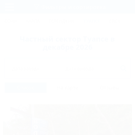
Фильтры и сортировка
Главная
СОЧИ
АНАПА
ГЕЛЕНДЖИК
ТУАПСЕ
ЕЙСК
КР
Регистрация
Частный сектор Туапсе в
Вход
декабре 2026
Дата заезда
Дата выезда
Список
На карте
Отзывы