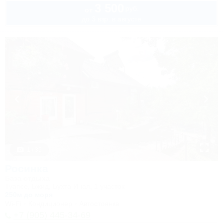
3 500
руб.
от
до 3 взр. в августе
1 / 35
Росинка
База отдыха
Туапсе, Бжид, Бухта Инал, 1 участок
250м до моря
Wi-Fi
Кондиционер
Автостоянка
+7 (905) 445-34-69