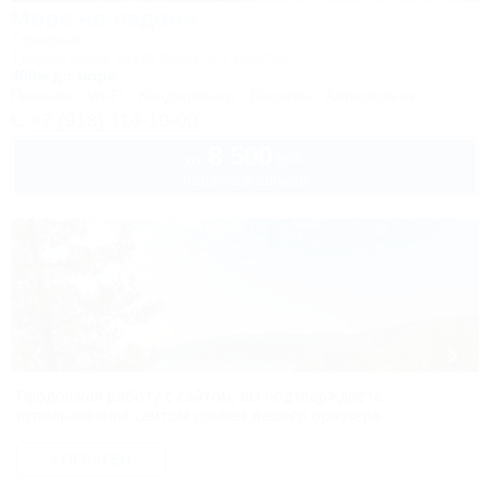
Море на ладони
Глэмпинг
Туапсе, Бжид, бухта Инал, 1-2 участок
400м до моря
Питание
Wi-Fi
Кондиционер
Бассейн
Автостоянка
+7 (918) 114-10-00
8 500
руб.
от
палатка в августе
Продолжая работу с сайтом, вы подтверждаете
использование сайтом cookies вашего браузера.
СОГЛАСЕН
1 / 50