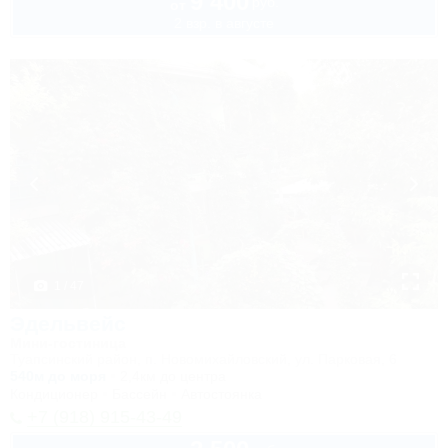
9 400
руб.
от
2 взр. в августе
1 / 47
Эдельвейс
Мини-гостиница
Туапсинский район, п. Новомихайловский, ул. Парковая, 6
540м до моря
2,4км до центра
Кондиционер
Бассейн
Автостоянка
+7 (918) 915-43-49