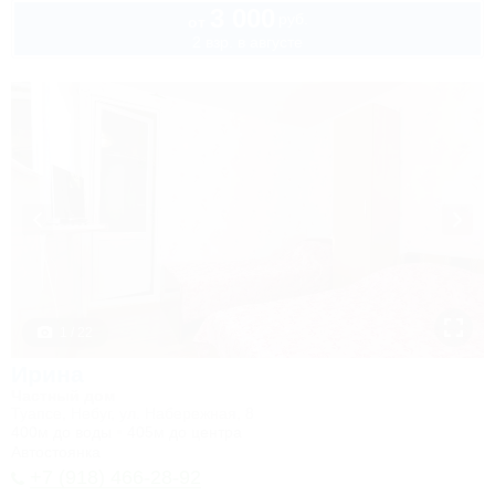
3 000
руб.
от
2 взр. в августе
1 / 22
Ирина
Частный дом
Туапсе, Небуг, ул. Набережная, 8
400м до воды
405м до центра
Автостоянка
+7 (918) 466-28-92