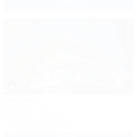
2 500
руб.
от
2 взр. в августе
1 / 59
Барселона
Гостевой дом
Туапсе, Небуг, ул. Приморская, 18а
50м до моря
1,1км до центра
Wi-Fi
Кондиционер
Автостоянка
+7 (988) 500-56-33