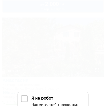
2 000
руб.
от
2 взр. в августе
1 / 47
Анастасия
Коттеджный комплекс
Туапсе, Бжид, Бухта Инал, 5 участок
300м до моря
497м до центра
Кондиционер
Автостоянка
+7 (918) 326-23-80