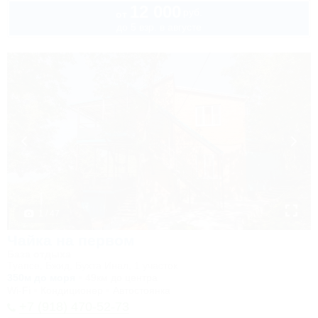
12 000
руб.
от
до 5 взр. в августе
1 / 47
Чайка на первом
База отдыха
Туапсе, Бжид, Бухта Инал, 1 участок
350м до моря
49км до центра
Wi-Fi
Кондиционер
Автостоянка
+7 (918) 470-52-73