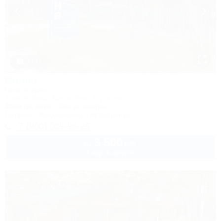
1 / 47
Волна
База отдыха
Туапсе, Бжид, Бухта Инал, 6 участок
300м до моря
3км до центра
Питание
Кондиционер
Автостоянка
+7 (900) 009-98-25
3 500
руб.
от
2 взр. в августе