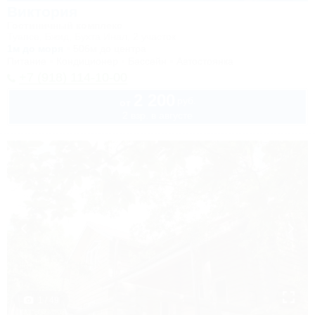
Виктория
Гостиничный комплекс
Туапсе, Бжид, Бухта Инал, 2 участок
1м до моря
506м до центра
Питание
Кондиционер
Бассейн
Автостоянка
+7 (918) 114-10-00
2 200
руб.
от
2 взр. в августе
1 / 49