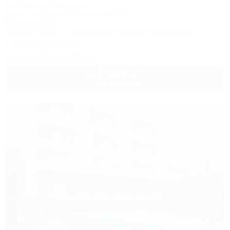
Гостиничный комплекс
Туапсе, Небуг, ул. Приморская, 27Б
100м до моря
Питание
Wi-Fi
Кондиционер
Бассейн
Автостоянка
1 спецпредложение
+7 (86167) 9-84-87
5 000
руб.
от
1 взр. в августе
1 / 39