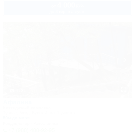
4 000
руб.
от
до 3 взр. в августе
1 / 21
Афалина
Коттеджный комплекс
Туапсе, Бжид, Бухта Инал, 1 участок
50м до моря
Кондиционер
Автостоянка
+7 (988) 488-92-95