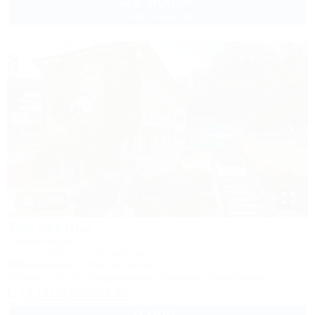
2 000
руб.
от
2 взр. в августе
1 / 33
Три сестры
Гостевой дом
Туапсе, Небуг, ул. Приморская, 1а
100м до моря
696м до центра
Питание
Wi-Fi
Кондиционер
Бассейн
Автостоянка
+7 (918) 430-93-39