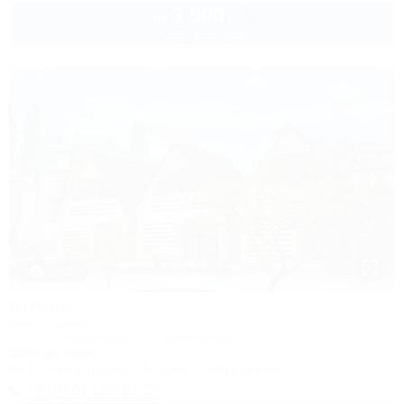
3 500
руб.
от
2 взр. в августе
1 / 15
Штиль
База отдыха
Туапсе, Лермонтово, ул. Набережная, 1б/1
100м до моря
Wi-Fi
Кондиционер
Бассейн
Автостоянка
+7 (918) 110-51-57