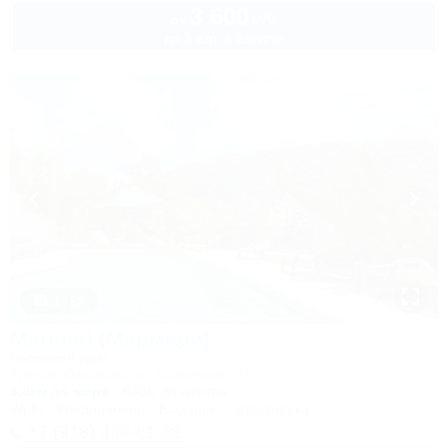
3 600
руб.
от
до 3 взр. в августе
1 / 26
Marmari (Мармари)
Гостевой дом
Туапсе, Ольгинка, ул. Солнечная, 1Б
1,0км до моря
643м до центра
Wi-Fi
Кондиционер
Бассейн
Автостоянка
+7 (918) 439-61-88