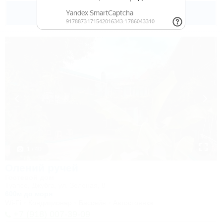
3 000
руб.
от
2 взр. в августе
1 / 40
Олений ручей
Гостевой дом
Туапсе, Джубга, ул. Зеленая, 8
600м до моря
Wi-Fi
Кондиционер
Бассейн
Автостоянка
+7 (918) 007-39-09