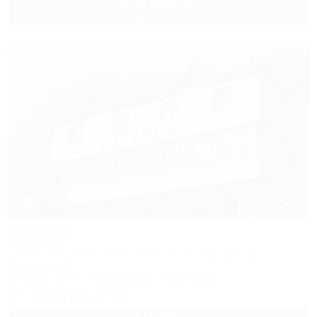
6 000
руб.
от
2 взр. в августе
1 / 31
Фазенда
Гостиница
Туапсе, Бжид, Бухта Инал, 1 участок, ул. Морская, 3а
50м до моря
Питание
Wi-Fi
Кондиционер
Автостоянка
+7 (989) 810-57-98