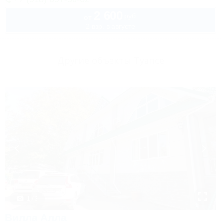
2 600
руб.
от
2 взр. в августе
Другие объекты Туапсе
1 / 3
Вилла Алла