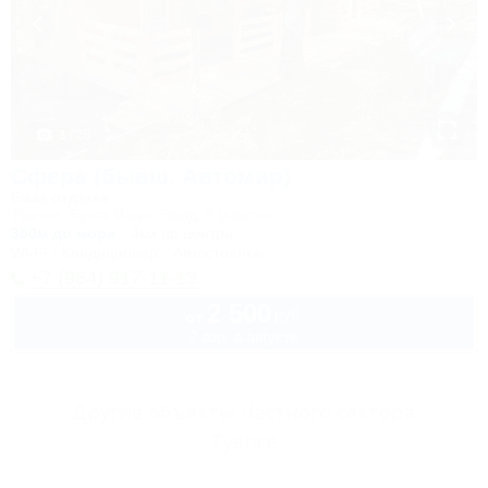
1 / 28
Сфера (бывш. Автомир)
База отдыха
Туапсе, Бухта Инал, Бжид, 5 участок
350м до моря
4км до центра
Wi-Fi
Кондиционер
Автостоянка
+7 (964) 917-11-13
2 500
руб.
от
2 взр. в августе
Другие объекты Частного сектора
Туапсе