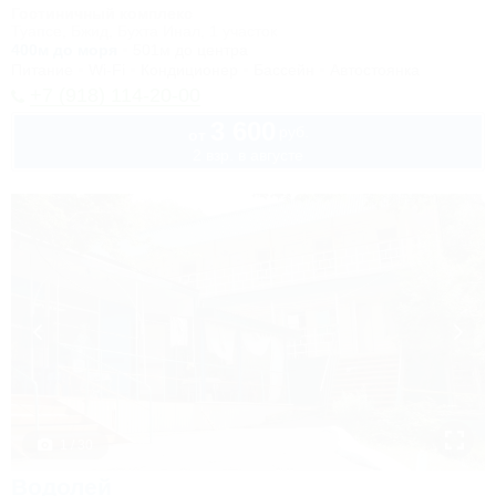
Гостиничный комплекс
Туапсе, Бжид, Бухта Инал, 1 участок
400м до моря
501м до центра
Питание
Wi-Fi
Кондиционер
Бассейн
Автостоянка
+7 (918) 114-20-00
3 600
руб.
от
2 взр. в августе
1 / 30
Водолей