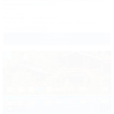
Жемчужина Alla-Bay
Отель
Туапсе, Бжид, Бухта Инал, 1 участок
50м до моря
1,0км до центра
Питание
Wi-Fi
Кондиционер
Бассейн
Автостоянка
+7 (918) 070-48-88
7 000
руб.
от
2 взр. в августе
1 / 50