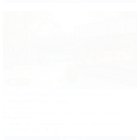
1 / 43
Delfin Holiday Park Inal (Дельфин
Холидей Парк Инал)
База отдыха
Туапсе, Бжид, Бухта Инал, ул. Горная, 10а (3-й участок)
375м до моря
Питание
Wi-Fi
Кондиционер
Бассейн
Автостоянка
+7 (918) 693-14-10