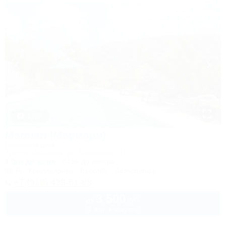
1 / 26
Marmari (Мармари)
Гостевой дом
Туапсе, Ольгинка, ул. Солнечная, 1Б
1,0км до моря
643м до центра
Wi-Fi
Кондиционер
Бассейн
Автостоянка
+7 (918) 439-61-88
3 500
руб.
от
2 взр. в августе