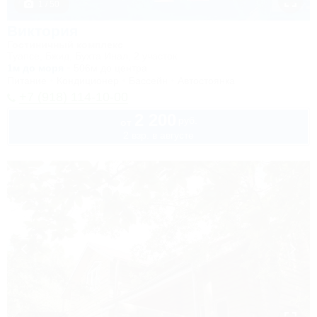
1 / 50
Виктория
Гостиничный комплекс
Туапсе, Бжид, Бухта Инал, 2 участок
1м до моря
506м до центра
Питание
Кондиционер
Бассейн
Автостоянка
+7 (918) 114-10-00
2 200
руб.
от
2 взр. в августе