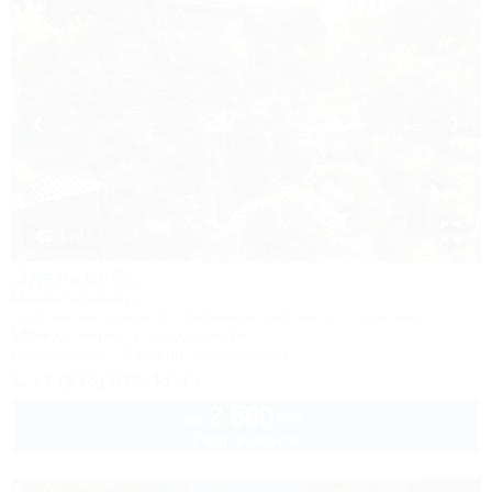
1 / 47
Эдельвейс
Мини-гостиница
Туапсинский район, п. Новомихайловский, ул. Парковая, 6
540м до моря
2,4км до центра
Кондиционер
Бассейн
Автостоянка
+7 (918) 915-43-49
2 500
руб.
от
2 взр. в августе