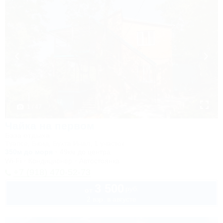
1 / 47
Чайка на первом
База отдыха
Туапсе, Бжид, Бухта Инал, 1 участок
350м до моря
49км до центра
Wi-Fi
Кондиционер
Автостоянка
+7 (918) 470-52-73
3 500
руб.
от
2 взр. в августе