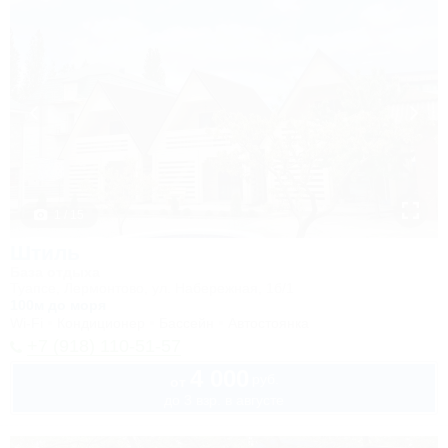
1 / 15
Штиль
База отдыха
Туапсе, Лермонтово, ул. Набережная, 1б/1
100м до моря
Wi-Fi
Кондиционер
Бассейн
Автостоянка
+7 (918) 110-51-57
4 000
руб.
от
до 3 взр. в августе