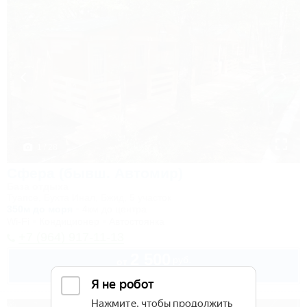
1 / 28
Сфера (бывш. Автомир)
База отдыха
Туапсе, Бухта Инал, Бжид, 5 участок
350м до моря
4км до центра
Wi-Fi
Кондиционер
Автостоянка
+7 (964) 917-11-13
2 500
руб.
от
2 взр. в августе