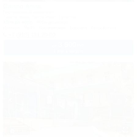
Вилла Алла
Гостиничный комплекс
Туапсе, Бжид, Бухта Инал, 1 участок
400м до моря
501м до центра
Питание
Wi-Fi
Кондиционер
Бассейн
Автостоянка
+7 (918) 114-20-00
3 600
руб.
от
2 взр. в августе
1 / 30