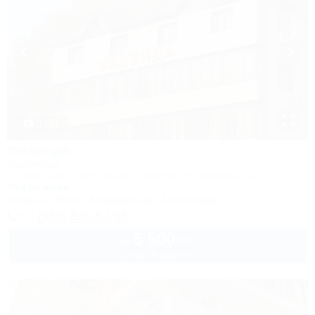
1 / 31
Фазенда
Гостиница
Туапсе, Бжид, Бухта Инал, 1 участок, ул. Морская, 3а
50м до моря
Питание
Wi-Fi
Кондиционер
Автостоянка
+7 (989) 810-57-98
5 500
руб.
от
2 взр. в августе