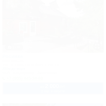
1 / 35
Росинка
База отдыха
Туапсе, Бжид, Бухта Инал, 1 участок
250м до моря
Wi-Fi
Кондиционер
Автостоянка
+7 (905) 445-34-69
2 000
руб.
от
2 взр. в августе