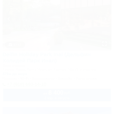
1 / 43
Delfin Holiday Park Inal (Дельфин
Холидей Парк Инал)
База отдыха
Туапсе, Бжид, Бухта Инал, ул. Горная, 10а (3-й участок)
375м до моря
Питание
Wi-Fi
Кондиционер
Бассейн
Автостоянка
+7 (918) 693-14-10
8 400
руб.
от
2 взр. в августе