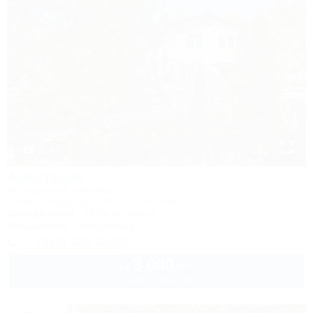
1 / 47
Анастасия
Коттеджный комплекс
Туапсе, Бжид, Бухта Инал, 5 участок
300м до моря
497м до центра
Кондиционер
Автостоянка
+7 (918) 326-23-80
3 000
руб.
от
2 взр. в августе