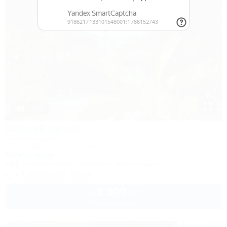
1 / 40
Олений ручей
Гостевой дом
Туапсе, Джубга, ул. Зеленая, 8
600м до моря
Wi-Fi
Кондиционер
Бассейн
Автостоянка
+7 (918) 007-39-09
3 000
руб.
от
2 взр. в августе