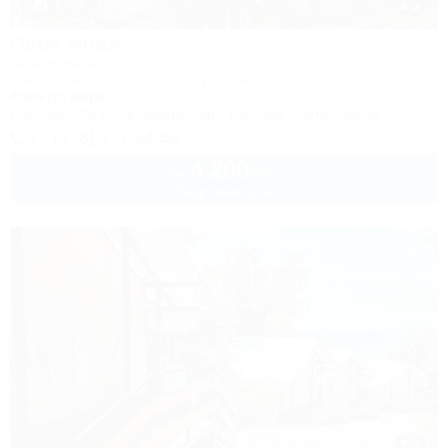
1 / 49
Парк Инал
База отдыха
Туапсе, Бжид, Бухта Инал, 5 участок
450м до моря
Питание
Wi-Fi
Кондиционер
Бассейн
Автостоянка
+7 (918) 111-54-58
4 200
руб.
от
2 взр. в августе