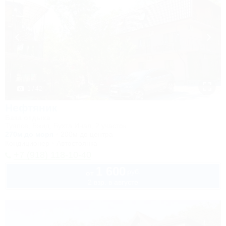
1 / 42
Нефтяник
База отдыха
Туапсе, Бжид, Бухта Инал, 2 участок
270м до моря
200м до центра
Кондиционер
Автостоянка
+7 (918) 118-10-40
1 600
руб.
от
2 взр. в августе