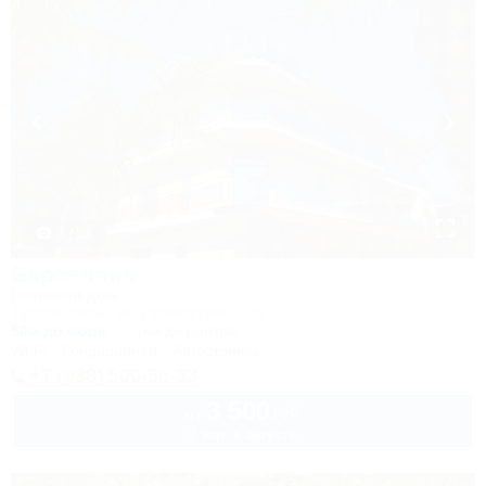
1 / 59
Барселона
Гостевой дом
Туапсе, Небуг, ул. Приморская, 18а
50м до моря
1,1км до центра
Wi-Fi
Кондиционер
Автостоянка
+7 (988) 500-56-33
3 500
руб.
от
2 взр. в августе