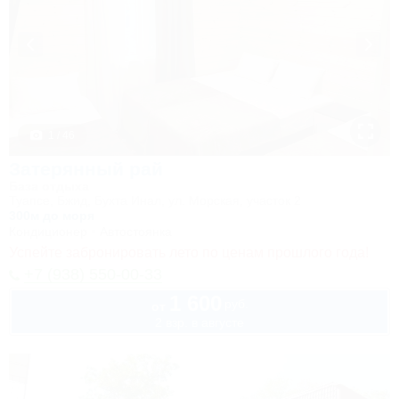
1 / 46
Затерянный рай
База отдыха
Туапсе, Бжид, Бухта Инал, ул. Морская, участок 2
300м до моря
Кондиционер
Автостоянка
Успейте забронировать лето по ценам прошлого года!
+7 (938) 550-00-33
1 600
руб.
от
2 взр. в августе