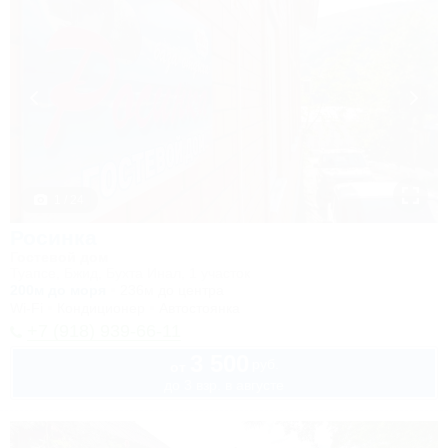
1 / 24
Росинка
Гостевой дом
Туапсе, Бжид, Бухта Инал, 1 участок
200м до моря
236м до центра
Wi-Fi
Кондиционер
Автостоянка
+7 (918) 939-66-11
3 500
руб.
от
до 3 взр. в августе