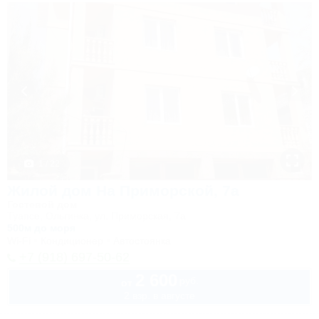
1 / 22
Жилой дом На Приморской, 7а
Гостевой дом
Туапсе, Ольгинка, ул. Приморская, 7а
500м до моря
Wi-Fi
Кондиционер
Автостоянка
+7 (918) 697-50-62
2 600
руб.
от
2 взр. в августе