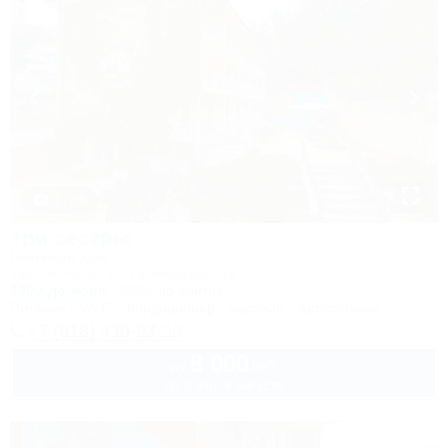
1 / 33
Три сестры
Гостевой дом
Туапсе, Небуг, ул. Приморская, 1а
100м до моря
696м до центра
Питание
Wi-Fi
Кондиционер
Бассейн
Автостоянка
+7 (918) 430-93-39
8 000
руб.
от
до 3 взр. в августе