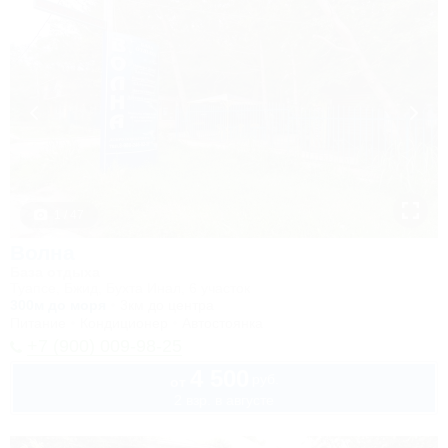
1 / 47
Волна
База отдыха
Туапсе, Бжид, Бухта Инал, 6 участок
300м до моря
3км до центра
Питание
Кондиционер
Автостоянка
+7 (900) 009-98-25
4 500
руб.
от
2 взр. в августе