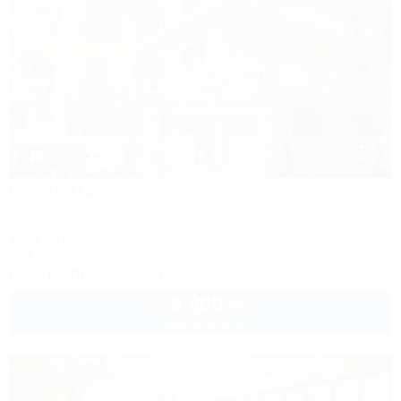
1 / 12
Гранд-Шато
Гостевой дом
Туапсе, Ольгинка, мкр. Горизонт, 52
100м до моря
Wi-Fi
Кондиционер
Бассейн
Автостоянка
+7 (988) 356-12-90
9 400
руб.
от
2 взр. в августе