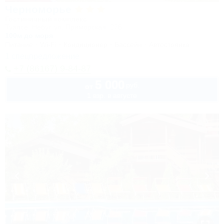
Черноморье
Гостиничный комплекс
Туапсе, Небуг, ул. Приморская, 27Б
100м до моря
Питание
Wi-Fi
Кондиционер
Бассейн
Автостоянка
1 спецпредложение
+7 (86167) 9-84-87
5 000
руб.
от
1 взр. в августе