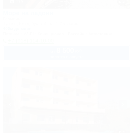
1 / 9
Море на ладони
Глэмпинг
Туапсе, Бжид, бухта Инал, 1-2 участок
400м до моря
Питание
Wi-Fi
Кондиционер
Бассейн
Автостоянка
+7 (918) 114-10-00
8 500
руб.
от
палатка в августе