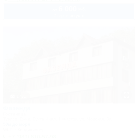
6 000
руб.
от
2 взр. в августе
1 / 31
Фазенда
Гостиница
Туапсе, Бжид, Бухта Инал, 1 участок, ул. Морская, 3а
50м до моря
Wi-Fi
Кондиционер
+7 (989) 810-57-98