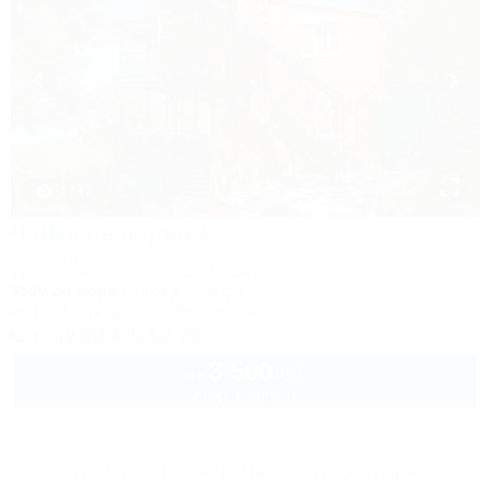
1 / 47
Чайка на первом
База отдыха
Туапсе, Бжид, Бухта Инал, 1 участок
350м до моря
49км до центра
Wi-Fi
Кондиционер
Автостоянка
+7 (918) 470-52-73
3 500
руб.
от
2 взр. в августе
Другие объекты Частного сектора