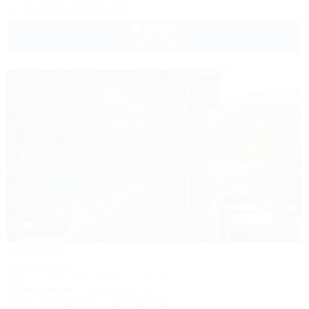
+7 (918) 430-93-39
8 000
руб.
от
до 3 взр. в августе
1 / 24
Росинка
Гостевой дом
Туапсе, Бжид, Бухта Инал, 1 участок
200м до моря
236м до центра
Wi-Fi
Кондиционер
Автостоянка