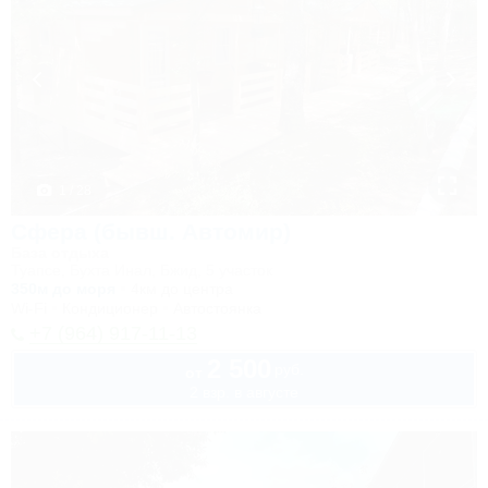
1 / 28
Сфера (бывш. Автомир)
База отдыха
Туапсе, Бухта Инал, Бжид, 5 участок
350м до моря
4км до центра
Wi-Fi
Кондиционер
Автостоянка
+7 (964) 917-11-13
2 500
руб.
от
2 взр. в августе