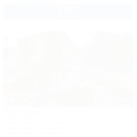
2 000
руб.
от
2 взр. в августе
1 / 33
Три сестры
Гостевой дом
Туапсе, Небуг, ул. Приморская, 1а
100м до моря
696м до центра
Питание
Wi-Fi
Кондиционер
Бассейн
Автостоянка