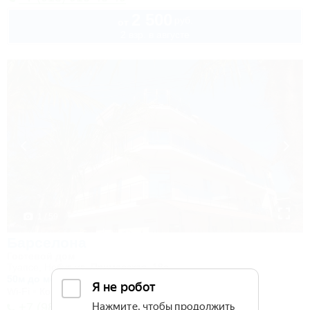
2 500
руб.
от
2 взр. в августе
1 / 59
Барселона
Гостевой дом
Туапсе, Небуг, ул. Приморская, 18а
50м до моря
1,1км до центра
Wi-Fi
Кондиционер
Автостоянка
+7 (988) 500-56-33