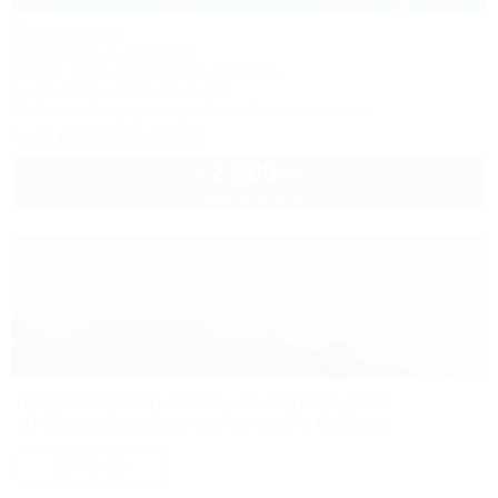
Виктория
Гостиничный комплекс
Туапсе, Бжид, Бухта Инал, 2 участок
1м до моря
506м до центра
Питание
Кондиционер
Бассейн
Автостоянка
+7 (918) 114-10-00
2 200
руб.
от
2 взр. в августе
Продолжая работу с сайтом, вы подтверждаете
использование сайтом cookies вашего браузера.
СОГЛАСЕН
1 / 40