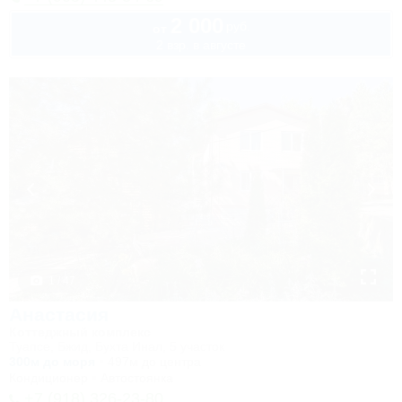
2 000
руб.
от
2 взр. в августе
1 / 47
Анастасия
Коттеджный комплекс
Туапсе, Бжид, Бухта Инал, 5 участок
300м до моря
497м до центра
Кондиционер
Автостоянка
+7 (918) 326-23-80