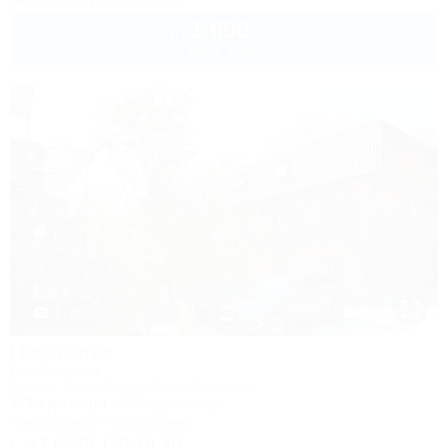
1 600
руб.
от
2 взр. в августе
1 / 42
Нефтяник
База отдыха
Туапсе, Бжид, Бухта Инал, 2 участок
270м до моря
200м до центра
Кондиционер
Автостоянка
+7 (918) 118-10-40