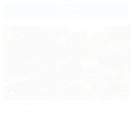
3 000
руб.
от
2 взр. в августе
1 / 47
Эдельвейс
Мини-гостиница
Туапсинский район, п. Новомихайловский, ул. Парковая, 6
540м до моря
2,4км до центра
Кондиционер
Бассейн
Автостоянка
+7 (918) 915-43-49