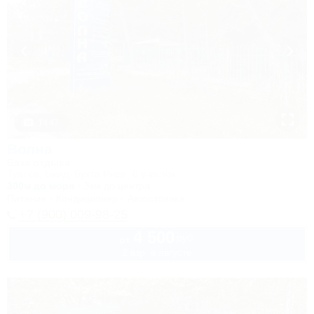
1 / 47
Волна
База отдыха
Туапсе, Бжид, Бухта Инал, 6 участок
300м до моря
3км до центра
Питание
Кондиционер
Автостоянка
+7 (900) 009-98-25
4 500
руб.
от
2 взр. в августе