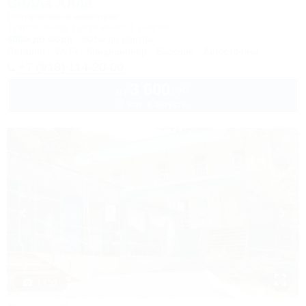
Вилла Алла
Гостиничный комплекс
Туапсе, Бжид, Бухта Инал, 1 участок
400м до моря
501м до центра
Питание
Wi-Fi
Кондиционер
Бассейн
Автостоянка
+7 (918) 114-20-00
3 600
руб.
от
2 взр. в августе
1 / 30