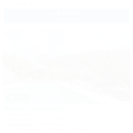
+7 (918) 697-50-62
2 600
руб.
от
2 взр. в августе
1 / 26
Marmari (Мармари)
Гостевой дом
Туапсе, Ольгинка, ул. Солнечная, 1Б
1,0км до моря
643м до центра
Wi-Fi
Кондиционер
Бассейн
Автостоянка