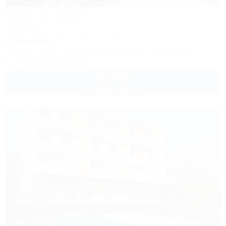
Море на ладони
Глэмпинг
Туапсе, Бжид, бухта Инал, 1-2 участок
400м до моря
Питание
Wi-Fi
Кондиционер
Бассейн
Автостоянка
+7 (918) 114-10-00
8 500
руб.
от
палатка в августе
1 / 39