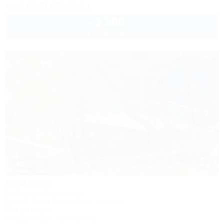
+7 (918) 939-66-11
3 500
руб.
от
до 3 взр. в августе
1 / 21
Афалина
Коттеджный комплекс
Туапсе, Бжид, Бухта Инал, 1 участок
50м до моря
Кондиционер
Автостоянка