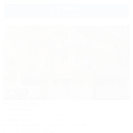
1 600
руб.
от
2 взр. в августе
1 / 12
Гранд-Шато
Гостевой дом
Туапсе, Ольгинка, мкр. Горизонт, 52
100м до моря
Wi-Fi
Кондиционер
Бассейн
Автостоянка
+7 (988) 356-12-90