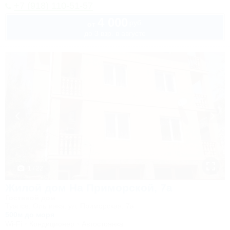
+7 (918) 110-51-57
4 000
руб.
от
до 3 взр. в августе
1 / 22
Жилой дом На Приморской, 7а
Гостевой дом
Туапсе, Ольгинка, ул. Приморская, 7а
500м до моря
Wi-Fi
Кондиционер
Автостоянка