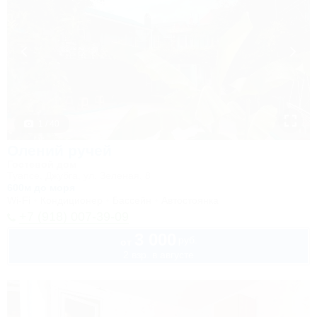
1 / 40
Олений ручей
Гостевой дом
Туапсе, Джубга, ул. Зеленая, 8
600м до моря
Wi-Fi
Кондиционер
Бассейн
Автостоянка
+7 (918) 007-39-09
3 000
руб.
от
2 взр. в августе