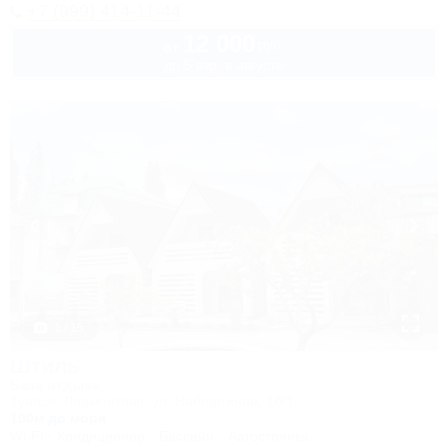
+7 (999) 414-11-44
12 000
руб.
от
до 5 взр. в августе
1 / 15
Штиль
База отдыха
Туапсе, Лермонтово, ул. Набережная, 1б/1
100м до моря
Wi-Fi
Кондиционер
Бассейн
Автостоянка