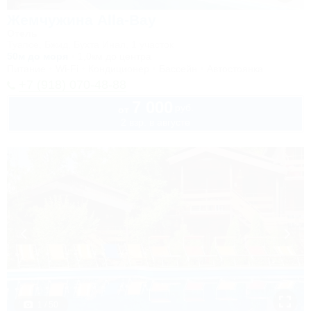
Жемчужина Alla-Bay
Отель
Туапсе, Бжид, Бухта Инал, 1 участок
50м до моря
1,0км до центра
Питание
Wi-Fi
Кондиционер
Бассейн
Автостоянка
+7 (918) 070-48-88
7 000
руб.
от
2 взр. в августе
1 / 50