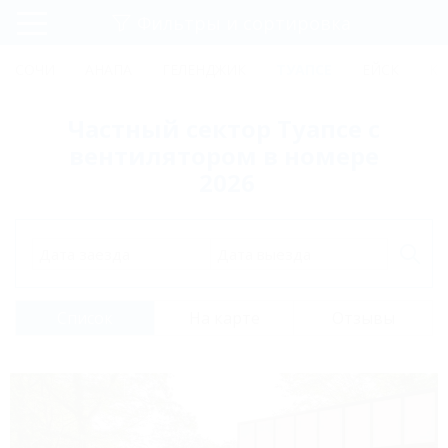
Фильтры и сортировка
Главная
СОЧИ
АНАПА
ГЕЛЕНДЖИК
ТУАПСЕ
ЕЙСК
КР
Регистрация
Частный сектор Туапсе с
Вход
вентилятором в номере
2026
Дата заезда
Дата выезда
Список
На карте
Отзывы