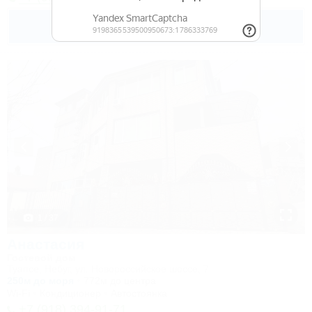
3 500
руб.
от
2 взр. в августе
1 / 37
Анастасия
Гостевой дом
Туапсе, Небуг, ул. Новороссийское шоссе, 7
250м до моря
772м до центра
Wi-Fi
Кондиционер
Автостоянка
+7 (918) 394-91-71