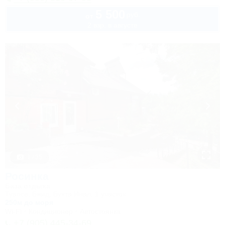
5 500
руб.
от
2 взр. в августе
1 / 35
Росинка
База отдыха
Туапсе, Бжид, Бухта Инал, 1 участок
250м до моря
Wi-Fi
Кондиционер
Автостоянка
+7 (905) 445-34-69