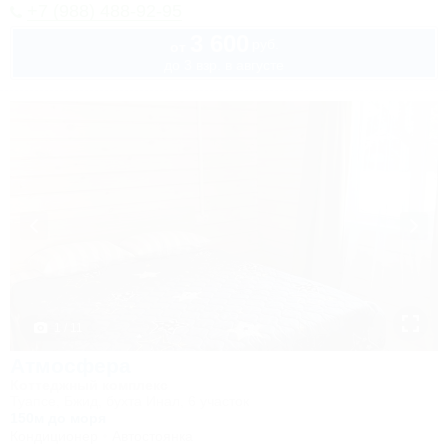
+7 (988) 488-92-95
3 600
руб.
от
до 3 взр. в августе
1 / 11
Атмосфера
Коттеджный комплекс
Туапсе, Бжид, бухта Инал, 6 участок
150м до моря
Кондиционер
Автостоянка