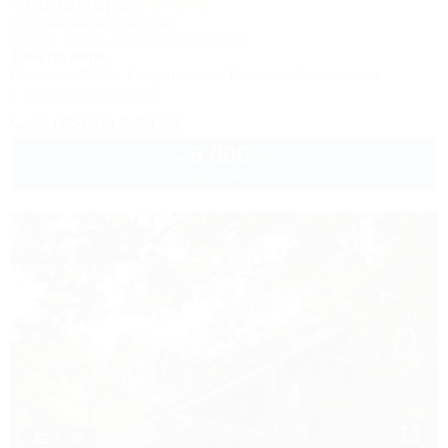
Черноморье
Гостиничный комплекс
Туапсе, Небуг, ул. Приморская, 27Б
100м до моря
Питание
Wi-Fi
Кондиционер
Бассейн
Автостоянка
1 спецпредложение
+7 (86167) 9-84-87
5 000
руб.
от
1 взр. в августе
1 / 49