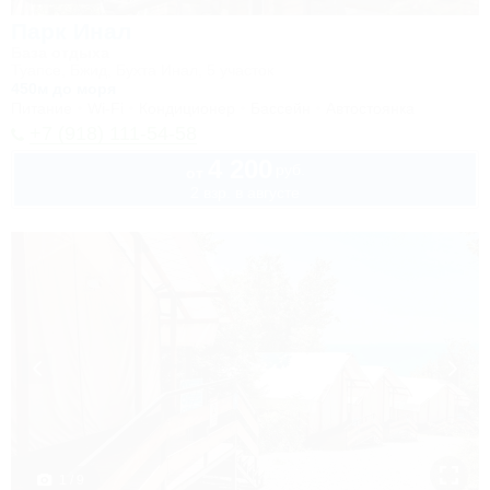
Парк Инал
База отдыха
Туапсе, Бжид, Бухта Инал, 5 участок
450м до моря
Питание
Wi-Fi
Кондиционер
Бассейн
Автостоянка
+7 (918) 111-54-58
4 200
руб.
от
2 взр. в августе
1 / 9