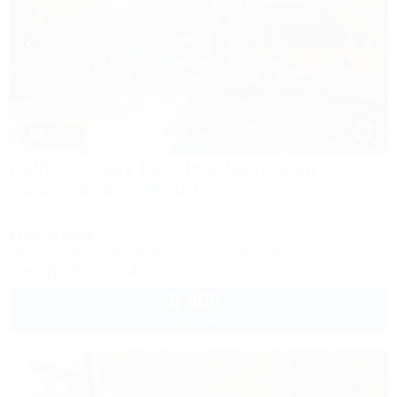
1 / 43
Delfin Holiday Park Inal (Дельфин
Холидей Парк Инал)
База отдыха
Туапсе, Бжид, Бухта Инал, ул. Горная, 10а (3-й участок)
375м до моря
Питание
Wi-Fi
Кондиционер
Бассейн
Автостоянка
+7 (918) 693-14-10
8 400
руб.
от
2 взр. в августе