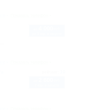
рте
Показать телефон
4 000
руб.
от
до 3 взр. в августе
1
нка
рте
Показать телефон
10
7а
рейтинг:
2 600
руб.
от
2 взр. в августе
рте
Показать телефон