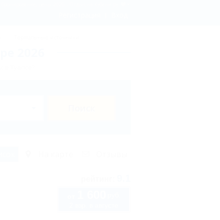
 - бронирование, цены 2026 - Отдых.на Кубани.ру
Регистрация
Вход
ы
Термальные источники
ре 2026
х в Туапсе?
Поиск
исок
На карте
Отзывы
9.1
рейтинг:
1 600
руб.
от
2 взр. в августе