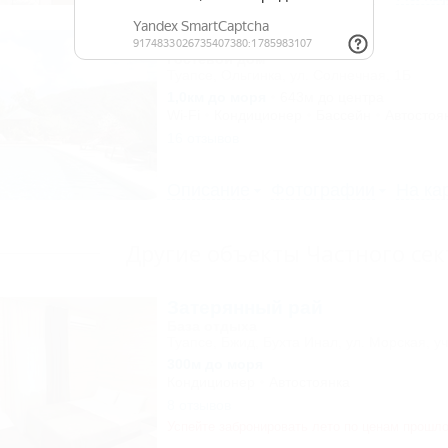
Marmari (Мармари)
Гостевой дом
Туапсе, Ольгинка, ул. Солнечная, 1Б
1,0км до моря
643м до центра
Wi-Fi
Кондиционер
Бассейн
Автостоя
16 отзывов
Описание
Фотографии
На ка
Другие объекты Частного сек
Затерянный рай
База отдыха
Туапсе, Бжид, Бухта Инал, ул. Морская, уч
300м до моря
Кондиционер
Автостоянка
8 отзывов
Успейте забронировать лето по ценам прошло