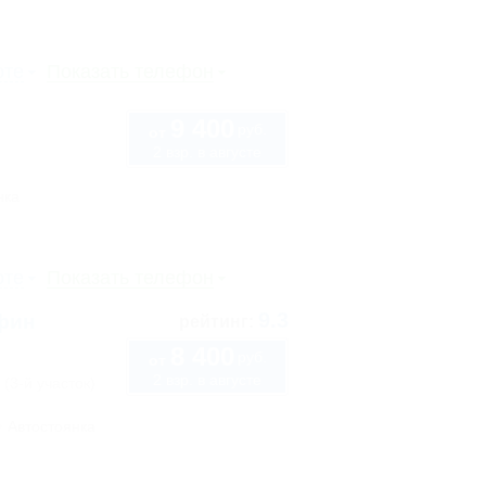
рте
Показать телефон
9 400
руб.
от
2 взр. в августе
нка
рте
Показать телефон
9.3
ьфин
рейтинг:
8 400
руб.
от
2 взр. в августе
 (3-й участок)
Автостоянка