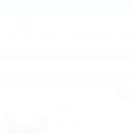
ТУАПСЕ: Частный сектор в Туапсе с балконом в номере
ДЖИК
ТУАПСЕ
Ейск
КРАСНОДАР
Крым
Горнолыжные курорт
й сектор Туапсе с балконом в номе
ие частного сектора по направлению Туапсе. Куда поехать на отды
Сп
Нефтяник
База отдыха
Туапсе, Бжид, Бухта Инал, 2 участок
270м до моря
200м до центра
Кондиционер
Автостоянка