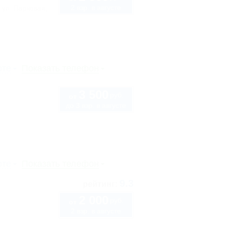
2 взр. в августе
 ул. Парковая,
рте
Показать телефон
3 500
руб.
от
до 3 взр. в августе
рте
Показать телефон
9.3
рейтинг:
2 000
руб.
от
2 взр. в августе