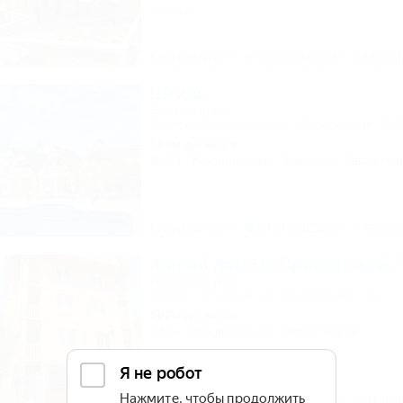
1 отзыв
Описание
Фотографии
На ка
Штиль
База отдыха
Туапсе, Лермонтово, ул. Набережная, 1б/
100м до моря
Wi-Fi
Кондиционер
Бассейн
Автостоя
Описание
Фотографии
На ка
Жилой дом На Приморской, 
Гостевой дом
Туапсе, Ольгинка, ул. Приморская, 7а
500м до моря
Wi-Fi
Кондиционер
Автостоянка
6 отзывов
Описание
Фотографии
На ка