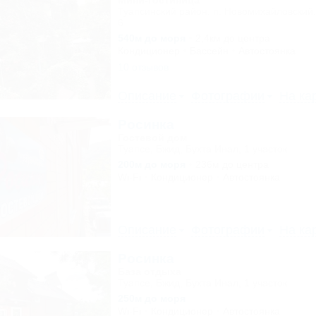
Мини-гостиница
Туапсинский район, п. Новомихайловский,
6
540м до моря
2,4км до центра
Кондиционер
Бассейн
Автостоянка
10 отзывов
Описание
Фотографии
На ка
Росинка
Гостевой дом
Туапсе, Бжид, Бухта Инал, 1 участок
200м до моря
236м до центра
Wi-Fi
Кондиционер
Автостоянка
Описание
Фотографии
На ка
Росинка
База отдыха
Туапсе, Бжид, Бухта Инал, 1 участок
250м до моря
Wi-Fi
Кондиционер
Автостоянка