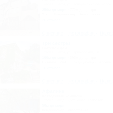
Гостевой дом
Туапсе, Небуг, ул. Новороссийское шоссе,
250м до моря
772м до центра
Wi-Fi
Кондиционер
Автостоянка
26 отзывов
Описание
Фотографии
На ка
Три сестры
Гостевой дом
Туапсе, Небуг, ул. Приморская, 1а
100м до моря
696м до центра
Питание
Wi-Fi
Кондиционер
Бассейн
16 отзывов
Описание
Фотографии
На ка
Афалина
Коттеджный комплекс
Туапсе, Бжид, Бухта Инал, 1 участок
50м до моря
Кондиционер
Автостоянка