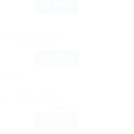
2 000
руб.
 7
от
2 взр. в августе
рте
Показать телефон
8 000
руб.
от
до 3 взр. в августе
Автостоянка
рте
Показать телефон
5.3
рейтинг:
3 600
руб.
от
до 3 взр. в августе