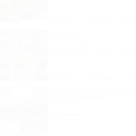
103 отзыва
Описание
Фотографии
На ка
Гранд-Шато
Гостевой дом
Туапсе, Ольгинка, мкр. Горизонт, 52
100м до моря
Wi-Fi
Кондиционер
Бассейн
Автостоя
1 отзыв
Описание
Фотографии
На ка
Delfin Holiday Park Inal (Дел
Холидей Парк Инал)
База отдыха
Туапсе, Бжид, Бухта Инал, ул. Горная, 10а
375м до моря
Питание
Wi-Fi
Кондиционер
Бассейн
11 отзывов