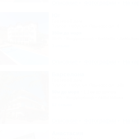
Описание
Фотографии
На ка
Юг
Гостевой дом
Туапсе, Небуг, ул. Приморская, 6
350м до моря
Wi-Fi
Кондиционер
Бассейн
Автостоя
3 отзыва
Описание
Фотографии
На ка
Барселона
Гостевой дом
Туапсе, Небуг, ул. Приморская, 18а
50м до моря
1,1км до центра
Wi-Fi
Кондиционер
Автостоянка
62 отзыва
Описание
Фотографии
На ка
Анастасия