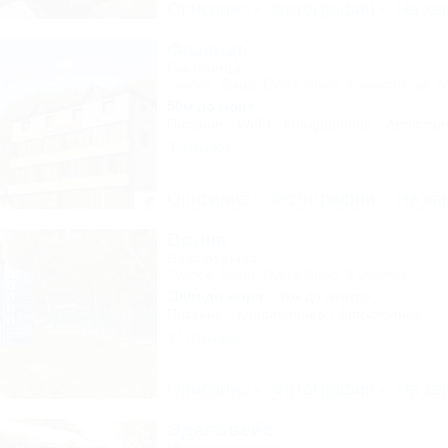
Описание
Фотографии
На ка
Фазенда
Гостиница
Туапсе, Бжид, Бухта Инал, 1 участок, ул. 
50м до моря
Питание
Wi-Fi
Кондиционер
Автостоя
9 отзывов
Описание
Фотографии
На ка
Волна
База отдыха
Туапсе, Бжид, Бухта Инал, 6 участок
300м до моря
3км до центра
Питание
Кондиционер
Автостоянка
37 отзывов
Описание
Фотографии
На ка
Эдельвейс