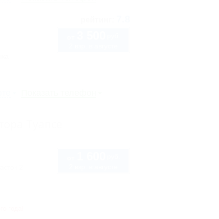
7.8
рейтинг:
3 500
руб.
от
2 взр. в августе
нка
рте
Показать телефон
тора Туапсе
1 600
руб.
от
2 взр. в августе
асток 2
го года!