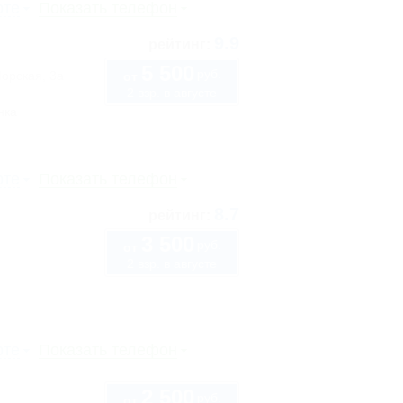
рте
Показать телефон
9.9
рейтинг:
5 500
руб.
Морская, 3а
от
2 взр. в августе
нка
рте
Показать телефон
8.7
рейтинг:
3 500
руб.
от
2 взр. в августе
рте
Показать телефон
2 500
руб.
от