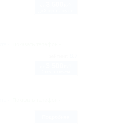
3 500
руб.
от
до 3 взр. в августе
рте
Показать телефон
8.7
рейтинг:
3 500
руб.
от
2 взр. в августе
рте
Показать телефон
Подробнее