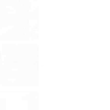
Росинка
Гостевой дом
Туапсе, Бжид, Бухта Инал, 1 участок
200м до моря
236м до центра
Wi-Fi
Кондиционер
Автостоянка
Описание
Фотографии
На ка
Волна
База отдыха
Туапсе, Бжид, Бухта Инал, 6 участок
300м до моря
3км до центра
Питание
Кондиционер
Автостоянка
37 отзывов
Описание
Фотографии
На ка
Ирина
Частный дом
Туапсе, Небуг, ул. Набережная, 8
400м до воды
405м до центра