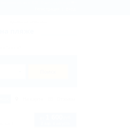
- бронирование, цены 2026 - Отдых.на Кубани.ру
Регистрация
Вход
ы
Термальные источники
 на пляже
х в Туапсе?
Поиск
исок
На карте
Отзывы
1 600
руб.
от
2 взр. в августе
асток 2