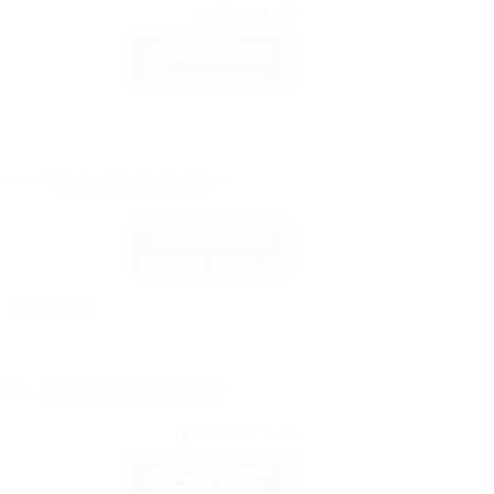
9
рейтинг:
3 500
руб.
от
2 взр. в августе
рте
Показать телефон
8 000
руб.
от
до 3 взр. в августе
Автостоянка
рте
Показать телефон
9.3
рейтинг:
2 000
руб.
от
2 взр. в августе