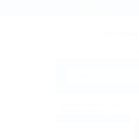
СОЧИ
АНАПА
ГЕЛЕН
Частный 
Бронирован
Отдых в Туапсе с водными
горками на пляже (11)
Частный сектор
(11)
Жильё для отдыха
(13)
Гостиницы и отели
(7)