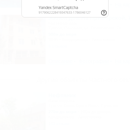
Описание
Фотографии
На ка
Жилой дом На Приморской, 
Гостевой дом
Туапсе, Ольгинка, ул. Приморская, 7а
500м до моря
Wi-Fi
Кондиционер
Автостоянка
6 отзывов
Описание
Фотографии
На ка
Другие объекты Частного сек
Нефтяник
База отдыха
Туапсе, Бжид, Бухта Инал, 2 участок
270м до моря
200м до центра
Кондиционер
Автостоянка
103 отзыва