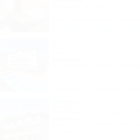
300м до моря
Кондиционер
Автостоянка
8 отзывов
Успейте забронировать лето по ценам прошло
Описание
Фотографии
На ка
Юг
Гостевой дом
Туапсе, Небуг, ул. Приморская, 6
350м до моря
Wi-Fi
Кондиционер
Бассейн
Автостоя
3 отзыва
Описание
Фотографии
На ка
Фазенда
Гостиница
Туапсе, Бжид, Бухта Инал, 1 участок, ул. 
50м до моря
Питание
Wi-Fi
Кондиционер
Автостоя
9 отзывов