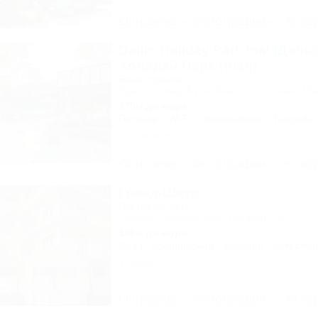
Описание
Фотографии
На ка
Delfin Holiday Park Inal (Дел
Холидей Парк Инал)
База отдыха
Туапсе, Бжид, Бухта Инал, ул. Горная, 10а
375м до моря
Питание
Wi-Fi
Кондиционер
Бассейн
11 отзывов
Описание
Фотографии
На ка
Гранд-Шато
Гостевой дом
Туапсе, Ольгинка, мкр. Горизонт, 52
100м до моря
Wi-Fi
Кондиционер
Бассейн
Автостоя
1 отзыв
Описание
Фотографии
На ка