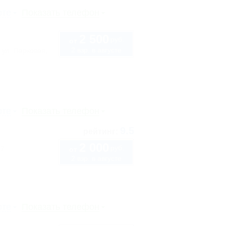
рте
Показать телефон
2 500
руб.
от
2 взр. в августе
 ул. Парковая,
рте
Показать телефон
9.5
рейтинг:
2 000
руб.
 7
от
2 взр. в августе
рте
Показать телефон