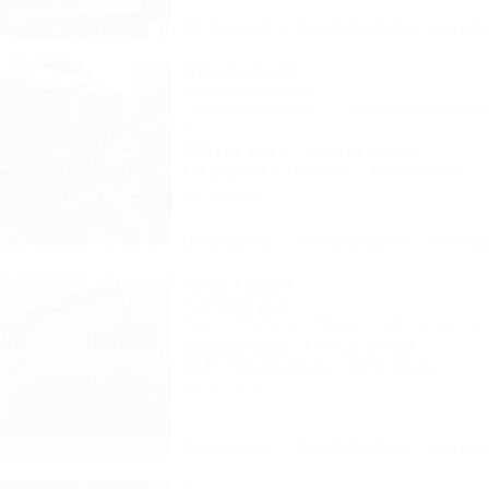
Описание
Фотографии
На ка
Эдельвейс
Мини-гостиница
Туапсинский район, п. Новомихайловский,
6
540м до моря
2,4км до центра
Кондиционер
Бассейн
Автостоянка
10 отзывов
Описание
Фотографии
На ка
Анастасия
Гостевой дом
Туапсе, Небуг, ул. Новороссийское шоссе,
250м до моря
772м до центра
Wi-Fi
Кондиционер
Автостоянка
26 отзывов
Описание
Фотографии
На ка