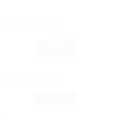
рте
Показать телефон
7.9
рейтинг:
3 500
руб.
от
2 взр. в августе
рте
Показать телефон
4 000
руб.
от
до 3 взр. в августе
1
нка