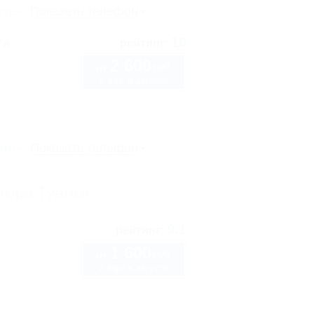
рте
Показать телефон
10
7а
рейтинг:
2 600
руб.
от
2 взр. в августе
рте
Показать телефон
тора Туапсе
9.1
рейтинг:
1 600
руб.
от
2 взр. в августе