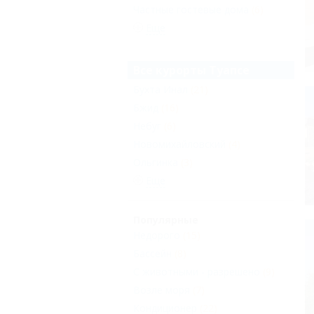
Частные гостевые дома
(6)
Еще
Все курорты Туапсе
Бухта Инал
(21)
Бжид
(16)
Небуг
(6)
Новомихайловский
(4)
Ольгинка
(3)
Еще
Популярные
Недорого
(15)
Бассейн
(8)
С животными - разрешено
(9)
Возле моря
(7)
Кондиционер
(22)