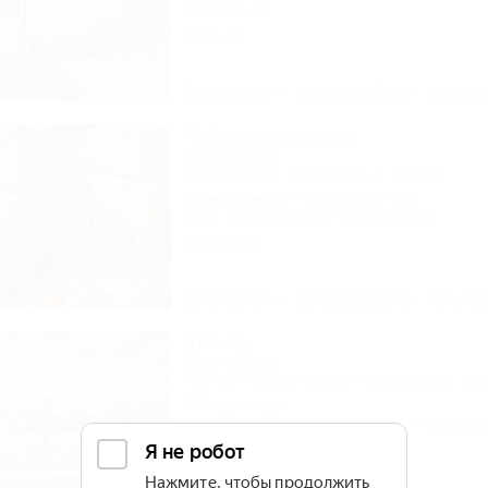
Автостоянка
4 отзыва
Описание
Фотографии
На ка
Чайка на первом
База отдыха
Туапсе, Бжид, Бухта Инал, 1 участок
350м до моря
49км до центра
Wi-Fi
Кондиционер
Автостоянка
25 отзывов
Описание
Фотографии
На ка
Штиль
База отдыха
Туапсе, Лермонтово, ул. Набережная, 1б/
100м до моря
Wi-Fi
Кондиционер
Бассейн
Автостоя