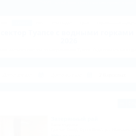
ТУАПСЕ: Частный сектор в Туапсе с водными горками на пляже 
ДЖИК
ТУАПСЕ
Ейск
КРАСНОДАР
Крым
Горнолыжные курорт
сектор Туапсе с водными горками
2026
ие частного сектора по направлению Туапсе. Куда поехать на отды
Сп
Затерянный рай
База отдыха
Туапсе, Бжид, Бухта Инал, ул. Морская, уч