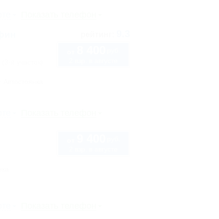
рте
Показать телефон
9.3
ьфин
рейтинг:
8 400
руб.
от
2 взр. в августе
 (3-й участок)
Автостоянка
рте
Показать телефон
9 400
руб.
от
2 взр. в августе
нка
рте
Показать телефон