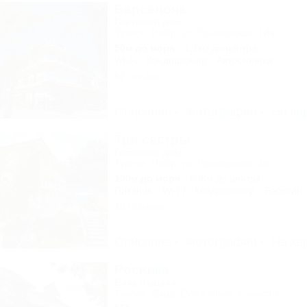
Барселона
Гостевой дом
Туапсе, Небуг, ул. Приморская, 18а
50м до моря
1,1км до центра
Wi-Fi
Кондиционер
Автостоянка
62 отзыва
Описание
Фотографии
На ка
Три сестры
Гостевой дом
Туапсе, Небуг, ул. Приморская, 1а
100м до моря
696м до центра
Питание
Wi-Fi
Кондиционер
Бассейн
16 отзывов
Описание
Фотографии
На ка
Росинка
База отдыха
Туапсе, Бжид, Бухта Инал, 1 участок