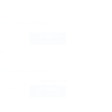
го года!
рте
Показать телефон
6 000
руб.
от
2 взр. в августе
нка
рте
Показать телефон
9.9
рейтинг:
5 500
руб.
Морская, 3а
от
2 взр. в августе
нка