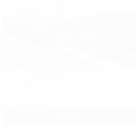
1 / 26
Marmari (Мармари)
Гостевой дом
Туапсе, Ольгинка, ул. Солнечная, 1Б
1,0км до моря
643м до центра
Wi-Fi
Кондиционер
Бассейн
Автостоянка
+7 (918) 439-61-88
3 500
руб.
от
2 взр. в августе