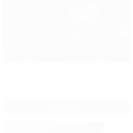
1 / 47
Анастасия
Коттеджный комплекс
Туапсе, Бжид, Бухта Инал, 5 участок
300м до моря
497м до центра
Кондиционер
Автостоянка
+7 (918) 326-23-80
3 000
руб.
от
2 взр. в августе