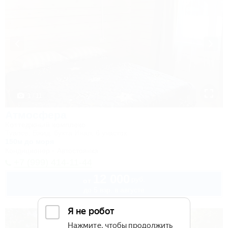
1 / 11
Атмосфера
Коттеджный комплекс
Туапсе, Бжид, бухта Инал, 6 участок
150м до моря
Кондиционер
Автостоянка
+7 (999) 414-11-44
12 000
руб.
от
до 5 взр. в августе