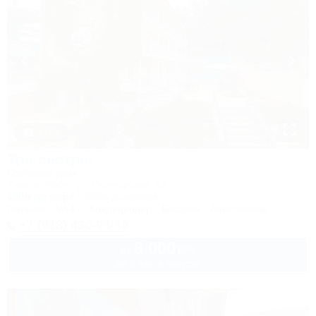
1 / 33
Три сестры
Гостевой дом
Туапсе, Небуг, ул. Приморская, 1а
100м до моря
696м до центра
Питание
Wi-Fi
Кондиционер
Бассейн
Автостоянка
+7 (918) 430-93-39
8 000
руб.
от
до 3 взр. в августе