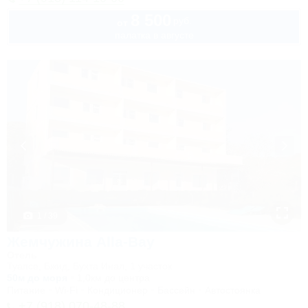
8 500
руб.
от
палатка в августе
1 / 39
Жемчужина Alla-Bay
Отель
Туапсе, Бжид, Бухта Инал, 1 участок
50м до моря
1,0км до центра
Питание
Wi-Fi
Кондиционер
Бассейн
Автостоянка
+7 (918) 070-48-88