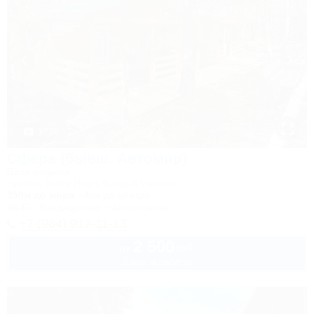
1 / 28
Сфера (бывш. Автомир)
База отдыха
Туапсе, Бухта Инал, Бжид, 5 участок
350м до моря
4км до центра
Wi-Fi
Кондиционер
Автостоянка
+7 (964) 917-11-13
2 500
руб.
от
2 взр. в августе