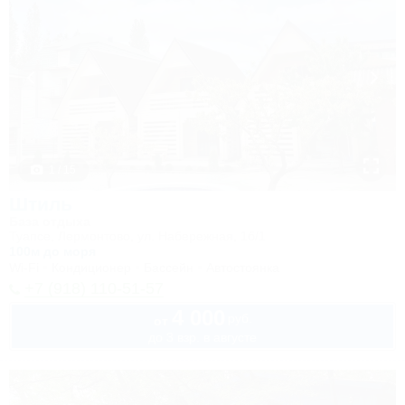
1 / 15
Штиль
База отдыха
Туапсе, Лермонтово, ул. Набережная, 1б/1
100м до моря
Wi-Fi
Кондиционер
Бассейн
Автостоянка
+7 (918) 110-51-57
4 000
руб.
от
до 3 взр. в августе