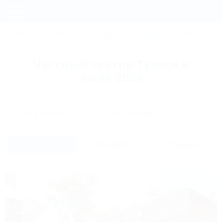
Фильтры и сортировка
Главная
СОЧИ
АНАПА
ГЕЛЕНДЖИК
ТУАПСЕ
ЕЙСК
КР
Регистрация
Частный сектор Туапсе в
Вход
июле 2026
Дата заезда
Дата выезда
Список
На карте
Отзывы