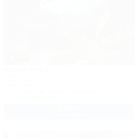
1 / 40
Олений ручей
Гостевой дом
Туапсе, Джубга, ул. Зеленая, 8
600м до моря
Wi-Fi
Кондиционер
Бассейн
Автостоянка
+7 (918) 007-39-09
3 000
руб.
от
2 взр. в августе