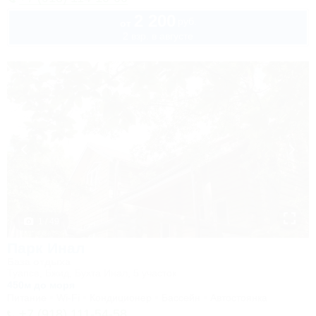
2 200
руб.
от
2 взр. в августе
1 / 49
Парк Инал
База отдыха
Туапсе, Бжид, Бухта Инал, 5 участок
450м до моря
Питание
Wi-Fi
Кондиционер
Бассейн
Автостоянка
+7 (918) 111-54-58