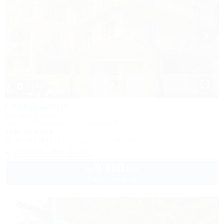
1 / 12
Гранд-Шато
Гостевой дом
Туапсе, Ольгинка, мкр. Горизонт, 52
100м до моря
Wi-Fi
Кондиционер
Бассейн
Автостоянка
+7 (988) 356-12-90
9 400
руб.
от
2 взр. в августе