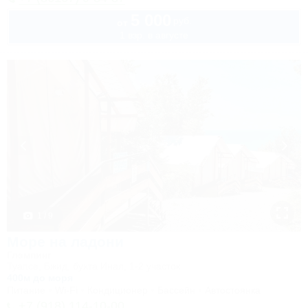
5 000
руб.
от
1 взр. в августе
1 / 9
Море на ладони
Глэмпинг
Туапсе, Бжид, бухта Инал, 1-2 участок
400м до моря
Питание
Wi-Fi
Кондиционер
Бассейн
Автостоянка
+7 (918) 114-10-00