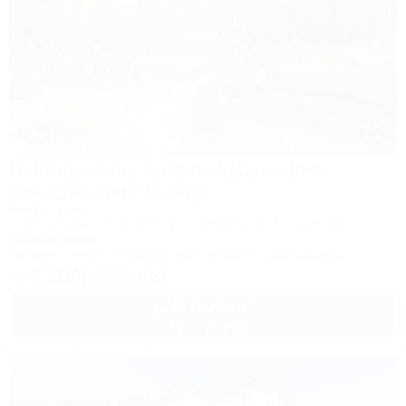
1 / 43
Delfin Holiday Park Inal (Дельфин
Холидей Парк Инал)
База отдыха
Туапсе, Бжид, Бухта Инал, ул. Горная, 10а (3-й участок)
375м до моря
Питание
Wi-Fi
Кондиционер
Бассейн
Автостоянка
+7 (918) 693-14-10
8 400
руб.
от
2 взр. в августе