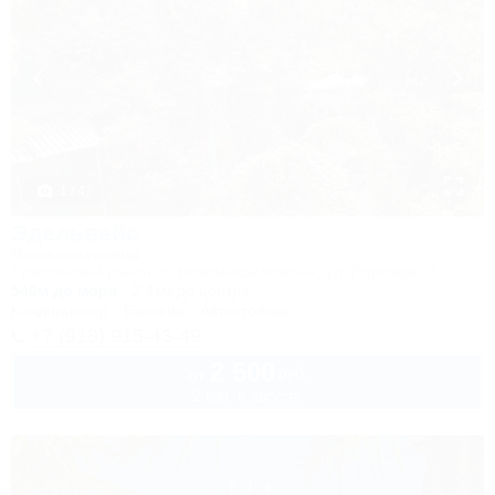
1 / 47
Эдельвейс
Мини-гостиница
Туапсинский район, п. Новомихайловский, ул. Парковая, 6
540м до моря
2,4км до центра
Кондиционер
Бассейн
Автостоянка
+7 (918) 915-43-49
2 500
руб.
от
2 взр. в августе