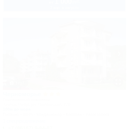
1 000
руб.
от
2 взр. в августе
1 / 17
Черноморье
Гостиничный комплекс
Туапсе, Небуг, ул. Приморская, 27Б
100м до моря
Питание
Wi-Fi
Кондиционер
Бассейн
Автостоянка
1 спецпредложение
+7 (86167) 9-84-87