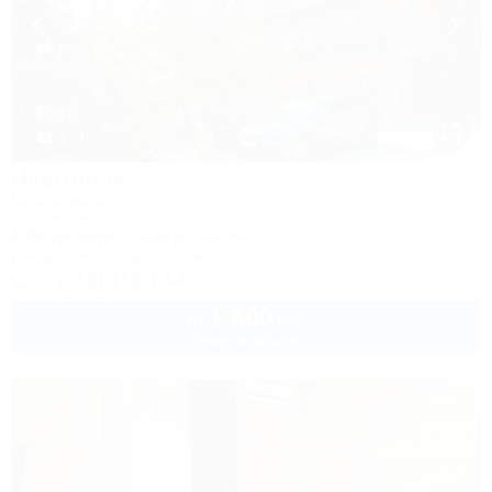
1 / 42
Нефтяник
База отдыха
Туапсе, Бжид, Бухта Инал, 2 участок
270м до моря
200м до центра
Кондиционер
Автостоянка
+7 (918) 118-10-40
1 600
руб.
от
2 взр. в августе