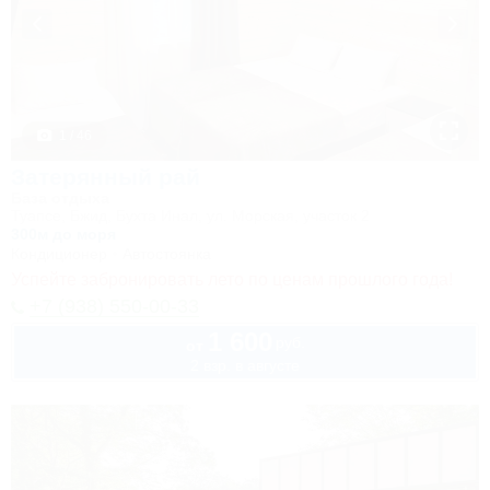
1 / 46
Затерянный рай
База отдыха
Туапсе, Бжид, Бухта Инал, ул. Морская, участок 2
300м до моря
Кондиционер
Автостоянка
Успейте забронировать лето по ценам прошлого года!
+7 (938) 550-00-33
1 600
руб.
от
2 взр. в августе