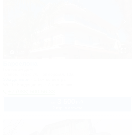
1 / 59
Барселона
Гостевой дом
Туапсе, Небуг, ул. Приморская, 18а
50м до моря
1,1км до центра
Wi-Fi
Кондиционер
Автостоянка
+7 (988) 500-56-33
3 500
руб.
от
2 взр. в августе