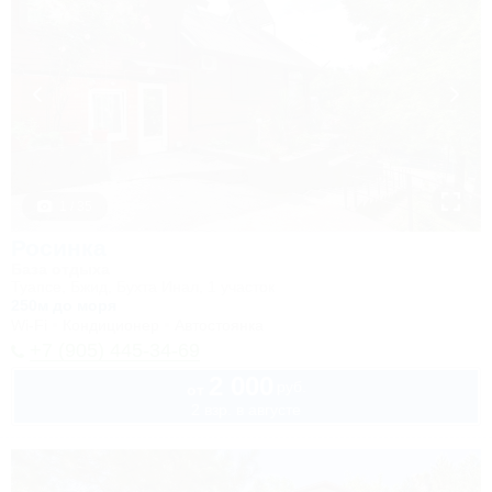
1 / 35
Росинка
База отдыха
Туапсе, Бжид, Бухта Инал, 1 участок
250м до моря
Wi-Fi
Кондиционер
Автостоянка
+7 (905) 445-34-69
2 000
руб.
от
2 взр. в августе