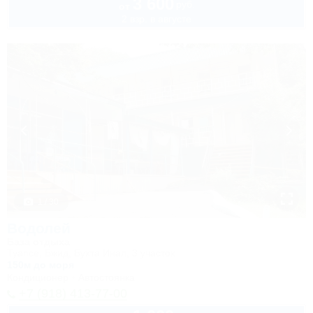
3 600
руб.
от
2 взр. в августе
1 / 30
Водолей
База отдыха
Туапсе, Бжид, Бухта Инал, 3 участок
150м до моря
Кондиционер
Автостоянка
+7 (918) 413-77-00