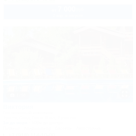
7 000
руб.
от
2 взр. в августе
1 / 50
Виктория
Гостиничный комплекс
Туапсе, Бжид, Бухта Инал, 2 участок
1м до моря
506м до центра
Питание
Кондиционер
Бассейн
Автостоянка
+7 (918) 114-10-00