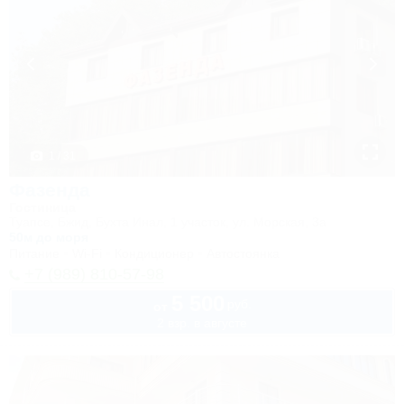
1 / 31
Фазенда
Гостиница
Туапсе, Бжид, Бухта Инал, 1 участок, ул. Морская, 3а
50м до моря
Питание
Wi-Fi
Кондиционер
Автостоянка
+7 (989) 810-57-98
5 500
руб.
от
2 взр. в августе