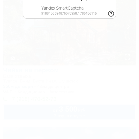
1 / 47
Чайка на первом
База отдыха
Туапсе, Бжид, Бухта Инал, 1 участок
350м до моря
49км до центра
Wi-Fi
Кондиционер
Автостоянка
+7 (918) 470-52-73
3 500
руб.
от
2 взр. в августе