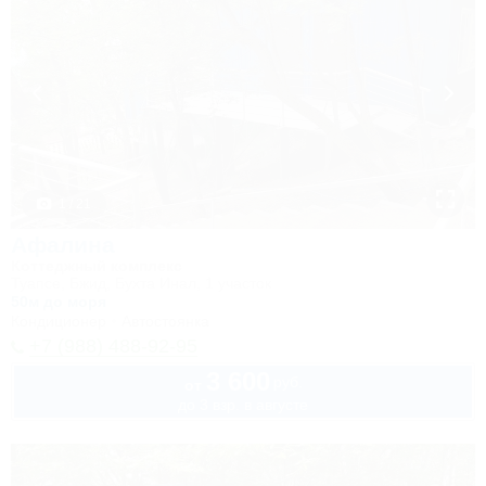
1 / 21
Афалина
Коттеджный комплекс
Туапсе, Бжид, Бухта Инал, 1 участок
50м до моря
Кондиционер
Автостоянка
+7 (988) 488-92-95
3 600
руб.
от
до 3 взр. в августе