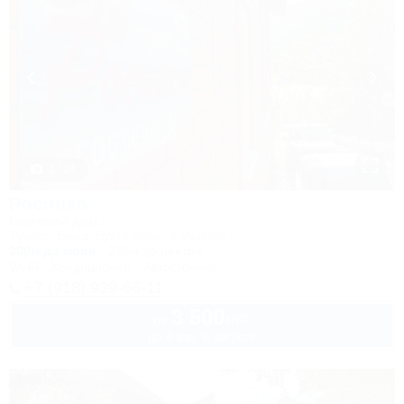
1 / 24
Росинка
Гостевой дом
Туапсе, Бжид, Бухта Инал, 1 участок
200м до моря
236м до центра
Wi-Fi
Кондиционер
Автостоянка
+7 (918) 939-66-11
3 500
руб.
от
до 3 взр. в августе