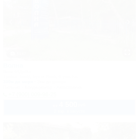
1 / 47
Волна
База отдыха
Туапсе, Бжид, Бухта Инал, 6 участок
300м до моря
3км до центра
Питание
Кондиционер
Автостоянка
+7 (900) 009-98-25
4 500
руб.
от
2 взр. в августе