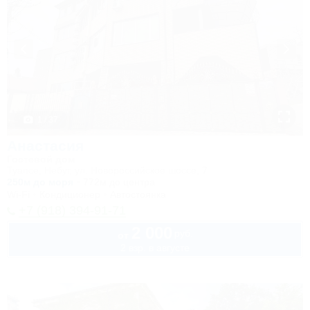
1 / 37
Анастасия
Гостевой дом
Туапсе, Небуг, ул. Новороссийское шоссе, 7
250м до моря
772м до центра
Wi-Fi
Кондиционер
Автостоянка
+7 (918) 394-91-71
2 000
руб.
от
2 взр. в августе