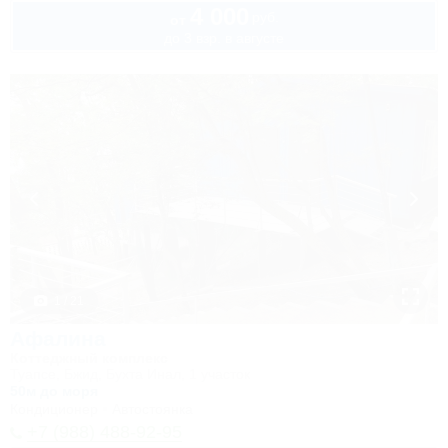
4 000
руб.
от
до 3 взр. в августе
1 / 21
Афалина
Коттеджный комплекс
Туапсе, Бжид, Бухта Инал, 1 участок
50м до моря
Кондиционер
Автостоянка
+7 (988) 488-92-95