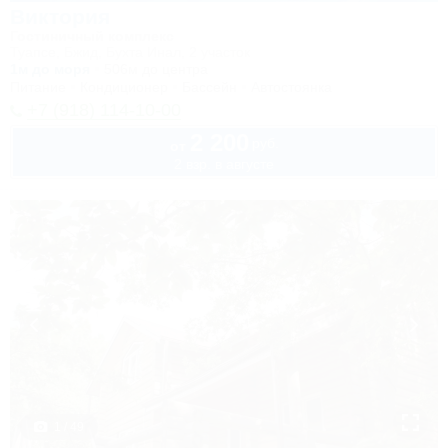
Виктория
Гостиничный комплекс
Туапсе, Бжид, Бухта Инал, 2 участок
1м до моря
506м до центра
Питание
Кондиционер
Бассейн
Автостоянка
+7 (918) 114-10-00
2 200
руб.
от
2 взр. в августе
1 / 49