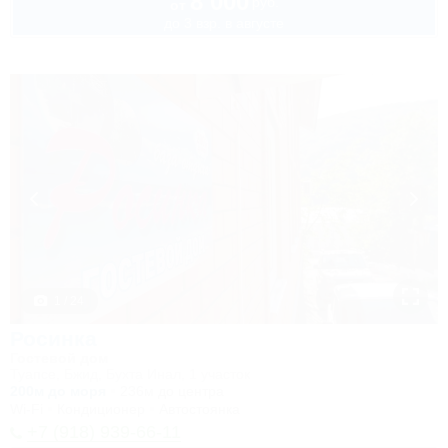
8 000
руб.
от
до 3 взр. в августе
1 / 24
Росинка
Гостевой дом
Туапсе, Бжид, Бухта Инал, 1 участок
200м до моря
236м до центра
Wi-Fi
Кондиционер
Автостоянка
+7 (918) 939-66-11