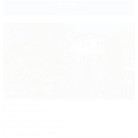
2 000
руб.
от
2 взр. в августе
1 / 47
Анастасия
Коттеджный комплекс
Туапсе, Бжид, Бухта Инал, 5 участок
300м до моря
497м до центра
Кондиционер
Автостоянка
+7 (918) 326-23-80