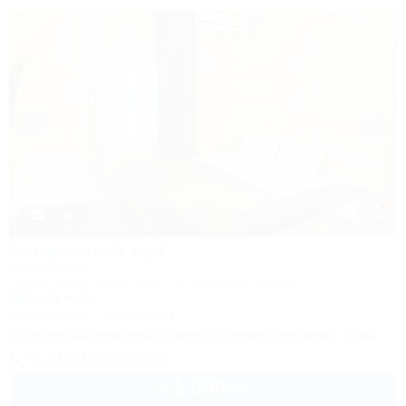
1 / 46
Затерянный рай
База отдыха
Туапсе, Бжид, Бухта Инал, ул. Морская, участок 2
300м до моря
Кондиционер
Автостоянка
Успейте забронировать лето по ценам прошлого года!
+7 (938) 550-00-33
1 600
руб.
от