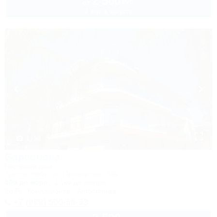
2 500
руб.
от
2 взр. в августе
1 / 59
Барселона
Гостевой дом
Туапсе, Небуг, ул. Приморская, 18а
50м до моря
1,1км до центра
Wi-Fi
Кондиционер
Автостоянка
+7 (988) 500-56-33