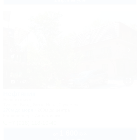
2 взр. в августе
1 / 42
Нефтяник
База отдыха
Туапсе, Бжид, Бухта Инал, 2 участок
270м до моря
200м до центра
Кондиционер
Автостоянка
+7 (918) 118-10-40
1 600
руб.
от
2 взр. в августе