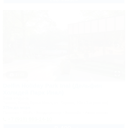
1 / 43
Delfin Holiday Park Inal (Дельфин
Холидей Парк Инал)
База отдыха
Туапсе, Бжид, Бухта Инал, ул. Горная, 10а (3-й участок)
375м до моря
Питание
Wi-Fi
Кондиционер
Бассейн
Автостоянка
+7 (918) 693-14-10