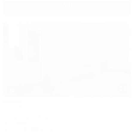
2 500
руб.
от
2 взр. в августе
1 / 22
Ирина
Частный дом
Туапсе, Небуг, ул. Набережная, 8
400м до воды
405м до центра
Автостоянка
+7 (918) 466-28-92