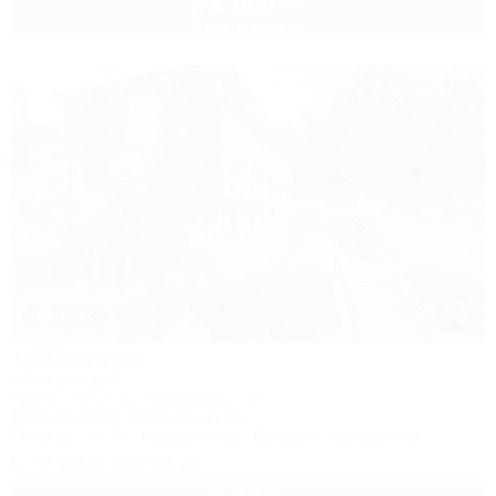
2 000
руб.
от
2 взр. в августе
1 / 33
Три сестры
Гостевой дом
Туапсе, Небуг, ул. Приморская, 1а
100м до моря
696м до центра
Питание
Wi-Fi
Кондиционер
Бассейн
Автостоянка
+7 (918) 430-93-39