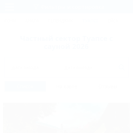
Фильтры и сортировка
Главная
СОЧИ
АНАПА
ГЕЛЕНДЖИК
ТУАПСЕ
ЕЙСК
КР
Регистрация
Частный сектор Туапсе с
Вход
сауной 2026
Дата заезда
Дата выезда
Список
На карте
Отзывы