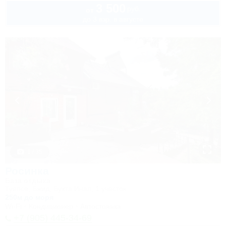
3 500
руб.
от
до 3 взр. в августе
1 / 35
Росинка
База отдыха
Туапсе, Бжид, Бухта Инал, 1 участок
250м до моря
Wi-Fi
Кондиционер
Автостоянка
+7 (905) 445-34-69