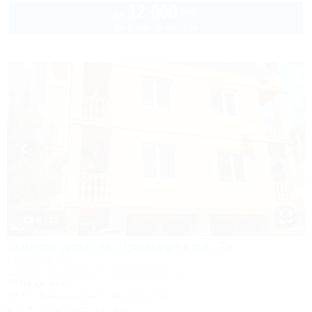
12 000
руб.
от
до 5 взр. в августе
1 / 22
Жилой дом На Приморской, 7а
Гостевой дом
Туапсе, Ольгинка, ул. Приморская, 7а
500м до моря
Wi-Fi
Кондиционер
Автостоянка
+7 (918) 697-50-62