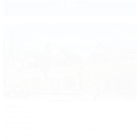
3 500
руб.
от
2 взр. в августе
1 / 15
Штиль
База отдыха
Туапсе, Лермонтово, ул. Набережная, 1б/1
100м до моря
Wi-Fi
Кондиционер
Бассейн
Автостоянка
+7 (918) 110-51-57