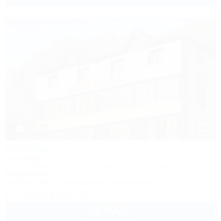
1 / 31
Фазенда
Гостиница
Туапсе, Бжид, Бухта Инал, 1 участок, ул. Морская, 3а
50м до моря
Питание
Wi-Fi
Кондиционер
Автостоянка
+7 (989) 810-57-98
5 500
руб.
от
2 взр. в августе