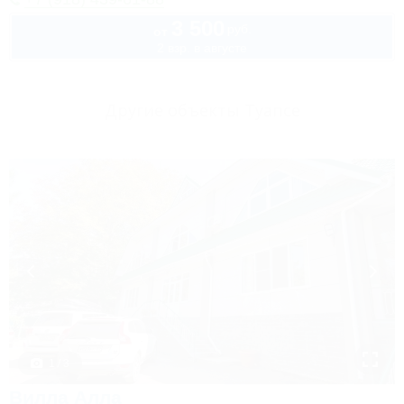
3 500
руб.
от
2 взр. в августе
Другие объекты Туапсе
1 / 3
Вилла Алла