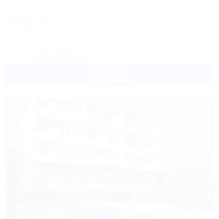
Гостиничный комплекс
Туапсе, Небуг, ул. Приморская, 27Б
100м до моря
Питание
Wi-Fi
Кондиционер
Бассейн
Автостоянка
1 спецпредложение
+7 (86167) 9-84-87
5 000
руб.
от
1 взр. в августе
1 / 39