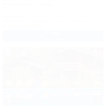
Жемчужина Alla-Bay
Отель
Туапсе, Бжид, Бухта Инал, 1 участок
50м до моря
1,0км до центра
Питание
Wi-Fi
Кондиционер
Бассейн
Автостоянка
+7 (918) 070-48-88
7 000
руб.
от
2 взр. в августе
1 / 50