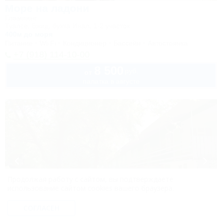
Море на ладони
Глэмпинг
Туапсе, Бжид, бухта Инал, 1-2 участок
400м до моря
Питание
Wi-Fi
Кондиционер
Бассейн
Автостоянка
+7 (918) 114-10-00
8 500
руб.
от
палатка в августе
Продолжая работу с сайтом, вы подтверждаете
использование сайтом cookies вашего браузера.
СОГЛАСЕН
1 / 15