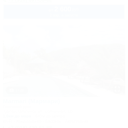
2 600
руб.
от
2 взр. в августе
1 / 26
Marmari (Мармари)
Гостевой дом
Туапсе, Ольгинка, ул. Солнечная, 1Б
1,0км до моря
643м до центра
Wi-Fi
Кондиционер
Бассейн
Автостоянка
+7 (918) 439-61-88