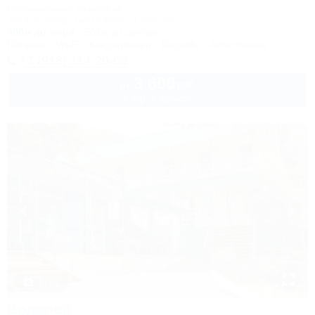
Гостиничный комплекс
Туапсе, Бжид, Бухта Инал, 1 участок
400м до моря
501м до центра
Питание
Wi-Fi
Кондиционер
Бассейн
Автостоянка
+7 (918) 114-20-00
3 600
руб.
от
2 взр. в августе
1 / 30
Водолей