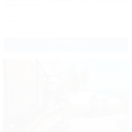
Парк Инал
База отдыха
Туапсе, Бжид, Бухта Инал, 5 участок
450м до моря
Питание
Wi-Fi
Кондиционер
Бассейн
Автостоянка
+7 (918) 111-54-58
4 200
руб.
от
2 взр. в августе
1 / 9