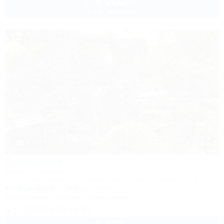
6 000
руб.
от
2 взр. в августе
1 / 47
Эдельвейс
Мини-гостиница
Туапсинский район, п. Новомихайловский, ул. Парковая, 6
540м до моря
2,4км до центра
Кондиционер
Бассейн
Автостоянка
+7 (918) 915-43-49