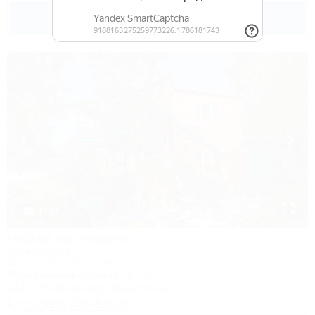
4 500
руб.
от
2 взр. в августе
1 / 47
Чайка на первом
База отдыха
Туапсе, Бжид, Бухта Инал, 1 участок
350м до моря
49км до центра
Wi-Fi
Кондиционер
Автостоянка
+7 (918) 470-52-73