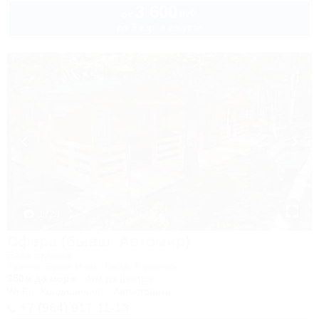
3 600
руб.
от
до 3 взр. в августе
1 / 28
Сфера (бывш. Автомир)
База отдыха
Туапсе, Бухта Инал, Бжид, 5 участок
350м до моря
4км до центра
Wi-Fi
Кондиционер
Автостоянка
+7 (964) 917-11-13