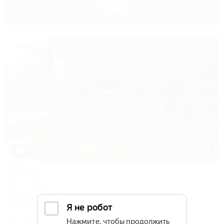
3 000
руб.
от
2 взр. в августе
1 / 47
Волна
База отдыха
Туапсе, Бжид, Бухта Инал, 6 участок
300м до моря
3км до центра
Питание
Кондиционер
Автостоянка
+7 (900) 009-98-25